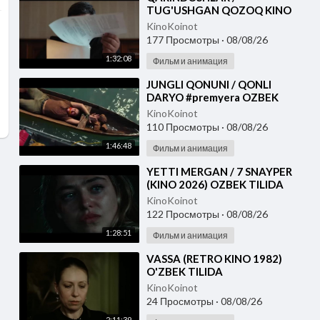
TUG'USHGAN QOZOQ KINO
2026 UZBEK TILIDA
KinoKoinot
177 Просмотры
·
08/08/26
1:32:08
Фильм и анимация
⁣JUNGLI QONUNI / QONLI
DARYO #premyera OZBEK
TILIDA
KinoKoinot
110 Просмотры
·
08/08/26
1:46:48
Фильм и анимация
⁣YETTI MERGAN / 7 SNAYPER
(KINO 2026) OZBEK TILIDA
KinoKoinot
122 Просмотры
·
08/08/26
1:28:51
Фильм и анимация
⁣VASSA (RETRO KINO 1982)
O'ZBEK TILIDA
KinoKoinot
24 Просмотры
·
08/08/26
2:11:39