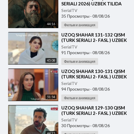
SERIALI 2026) UZBEK TILIDA
SerialTV
35 Просмотры
·
08/08/26
44:16
Фильм и анимация
⁣UZOQ SHAHAR 131-132 QISM
(TURK SERIALI 2- FASL ) UZBEK
TILIDA
SerialTV
91 Просмотры
·
08/08/26
45:08
Фильм и анимация
⁣UZOQ SHAHAR 130-131 QISM
(TURK SERIALI 2- FASL ) UZBEK
TILIDA
SerialTV
94 Просмотры
·
08/08/26
51:54
Фильм и анимация
⁣UZOQ SHAHAR 129-130 QISM
(TURK SERIALI 2- FASL ) UZBEK
TILIDA
SerialTV
30 Просмотры
·
08/08/26
44:15