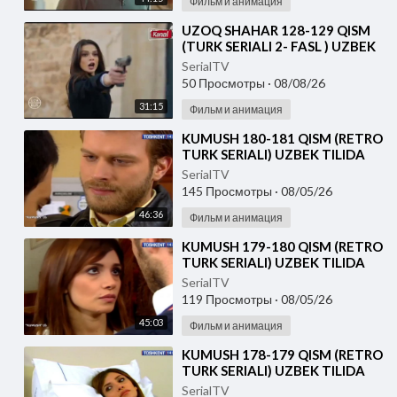
Фильм и анимация
⁣UZOQ SHAHAR 128-129 QISM
(TURK SERIALI 2- FASL ) UZBEK
TILIDA
SerialTV
50 Просмотры
·
08/08/26
31:15
Фильм и анимация
⁣KUMUSH 180-181 QISM (RETRO
TURK SERIALI) UZBEK TILIDA
SerialTV
145 Просмотры
·
08/05/26
46:36
Фильм и анимация
⁣KUMUSH 179-180 QISM (RETRO
TURK SERIALI) UZBEK TILIDA
SerialTV
119 Просмотры
·
08/05/26
45:03
Фильм и анимация
⁣KUMUSH 178-179 QISM (RETRO
TURK SERIALI) UZBEK TILIDA
SerialTV