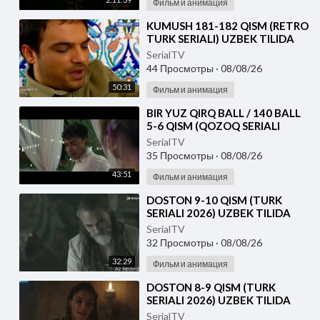
Фильм и анимация
⁣KUMUSH 181-182 QISM (RETRO
TURK SERIALI) UZBEK TILIDA
SerialTV
44 Просмотры
·
08/08/26
50:31
Фильм и анимация
⁣⁣BIR YUZ QIRQ BALL / 140 BALL
5-6 QISM (QOZOQ SERIALI
2026) UZBEK TILIDA
SerialTV
35 Просмотры
·
08/08/26
43:51
Фильм и анимация
⁣DOSTON 9-10 QISM (TURK
SERIALI 2026) UZBEK TILIDA
SerialTV
32 Просмотры
·
08/08/26
32:29
Фильм и анимация
⁣DOSTON 8-9 QISM (TURK
SERIALI 2026) UZBEK TILIDA
SerialTV