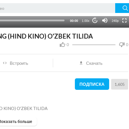
HD
auto
00:00
1.00x
240p
10
 (HIND KINO) O'ZBEK TILIDA
0
0
Встроить
Скачать
ПОДПИСКА
1,605
 KINO) O'ZBEK TILIDA
Показать больше