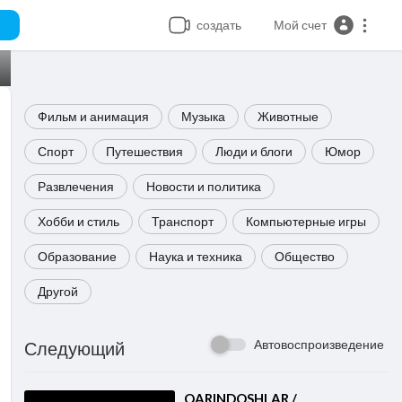
создать
Мой счет
Фильм и анимация
Музыка
Животные
Спорт
Путешествия
Люди и блоги
Юмор
Развлечения
Новости и политика
Хобби и стиль
Транспорт
Компьютерные игры
Образование
Наука и техника
Общество
Другой
Автовоспроизведение
Следующий
⁣QARINDOSHLAR /