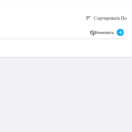
Сортировать По
sort
Публиковать