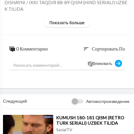
⁣DISHAYNI / IKKI TAQDIR 88-89 QISM (HIND SERIALI) UZBE
K TILIDA
Показать больше
0 Комментарии
Сортировать По
sort
Публиковать
Следующий
Автовоспроизведение
⁣KUMUSH 180-181 QISM (RETRO
TURK SERIALI) UZBEK TILIDA
SerialTV