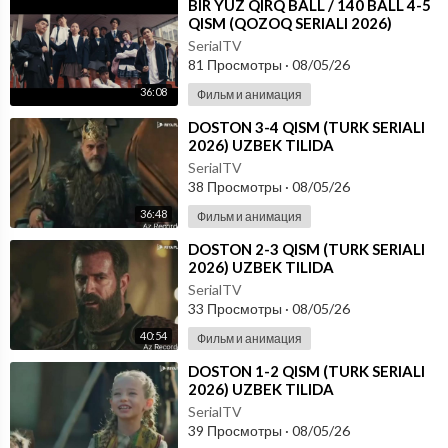
⁣⁣BIR YUZ QIRQ BALL / 140 BALL 4-5
QISM (QOZOQ SERIALI 2026)
UZBEK TILIDA
SerialTV
81 Просмотры
·
08/05/26
36:08
Фильм и анимация
⁣DOSTON 3-4 QISM (TURK SERIALI
2026) UZBEK TILIDA
SerialTV
38 Просмотры
·
08/05/26
36:48
Фильм и анимация
⁣DOSTON 2-3 QISM (TURK SERIALI
2026) UZBEK TILIDA
SerialTV
33 Просмотры
·
08/05/26
40:54
Фильм и анимация
⁣DOSTON 1-2 QISM (TURK SERIALI
2026) UZBEK TILIDA
SerialTV
39 Просмотры
·
08/05/26