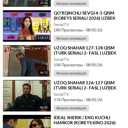
35:36
Фильм и анимация
⁣⁣QO'RQINCHLI SEVGI 4-5 QISM
(KOREYS SERIALI 2026) UZBEK
TILIDA
SerialTV
180 Просмотры
·
08/05/26
1:02:13
Фильм и анимация
⁣UZOQ SHAHAR 127-128 QISM
(TURK SERIALI 2- FASL ) UZBEK
TILIDA
SerialTV
104 Просмотры
·
08/05/26
46:52
Фильм и анимация
⁣UZOQ SHAHAR 126-127 QISM
(TURK SERIALI 2- FASL ) UZBEK
TILIDA
SerialTV
576 Просмотры
·
08/01/26
46:43
Фильм и анимация
⁣IDEAL SHERIK / ENG KUCHLI
HAMKOR (KOREYS KINO 2026)
UZBEK TILIDA