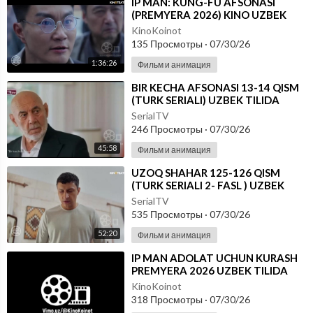
⁣IP MAN: KUNG-FU AFSONASI
(PREMYERA 2026) KINO UZBEK
TILIDA - SKACHAT
KinoKoinot
135 Просмотры
·
07/30/26
1:36:26
Фильм и анимация
⁣BIR KECHA AFSONASI 13-14 QISM
(TURK SERIALI) UZBEK TILIDA
SerialTV
246 Просмотры
·
07/30/26
45:58
Фильм и анимация
⁣UZOQ SHAHAR 125-126 QISM
(TURK SERIALI 2- FASL ) UZBEK
TILIDA
SerialTV
535 Просмотры
·
07/30/26
52:20
Фильм и анимация
⁣IP MAN ADOLAT UCHUN KURASH
PREMYERA 2026 UZBEK TILIDA
KinoKoinot
318 Просмотры
·
07/30/26