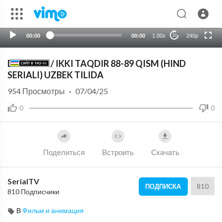
HD
auto
00:00
00:00
1.00x
240p
10
DISHAYNI / IKKI TAQDIR 88-89 QISM (HIND
SERIALI) UZBEK TILIDA
954
Просмотры
·
07/04/25
0
0
Поделиться
Встроить
Скачать
SerialTV
810
ПОДПИСКА
810 Подписчики
В
Фильм и анимация