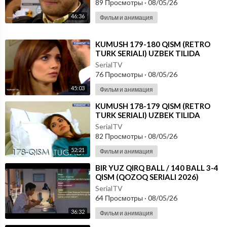
89 Просмотры
·
08/05/26
46:36
Фильм и анимация
⁣KUMUSH 179-180 QISM (RETRO
TURK SERIALI) UZBEK TILIDA
SerialTV
76 Просмотры
·
08/05/26
45:03
Фильм и анимация
⁣KUMUSH 178-179 QISM (RETRO
TURK SERIALI) UZBEK TILIDA
SerialTV
82 Просмотры
·
08/05/26
52:21
Фильм и анимация
⁣⁣BIR YUZ QIRQ BALL / 140 BALL 3-4
QISM (QOZOQ SERIALI 2026)
UZBEK TILIDA
SerialTV
64 Просмотры
·
08/05/26
36:32
Фильм и анимация