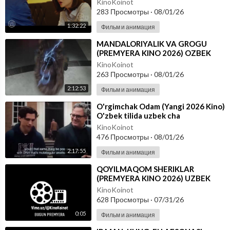
KinoKoinot
283 Просмотры
·
08/01/26
1:32:22
Фильм и анимация
⁣MANDALORIYALIK VA GROGU
(PREMYERA KINO 2026) OZBEK
TILIDA
KinoKoinot
263 Просмотры
·
08/01/26
2:12:53
Фильм и анимация
⁣O'rgimchak Odam (Yangi 2026 Kino)
O'zbek tilida uzbek cha
KinoKoinot
476 Просмотры
·
08/01/26
2:17:55
Фильм и анимация
⁣QOYILMAQOM SHERIKLAR
(PREMYERA KINO 2026) UZBEK
TILIDA
KinoKoinot
628 Просмотры
·
07/31/26
0:05
Фильм и анимация