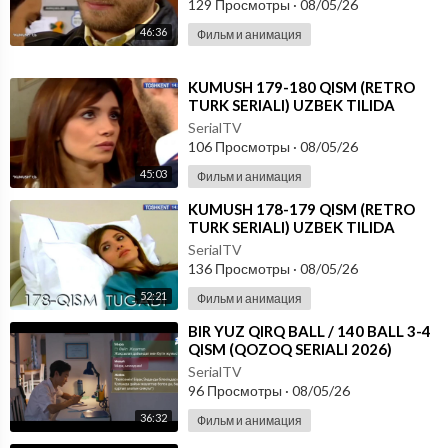
129 Просмотры
·
08/05/26
46:36
Фильм и анимация
⁣KUMUSH 179-180 QISM (RETRO
TURK SERIALI) UZBEK TILIDA
SerialTV
106 Просмотры
·
08/05/26
45:03
Фильм и анимация
⁣KUMUSH 178-179 QISM (RETRO
TURK SERIALI) UZBEK TILIDA
SerialTV
136 Просмотры
·
08/05/26
52:21
Фильм и анимация
⁣⁣BIR YUZ QIRQ BALL / 140 BALL 3-4
QISM (QOZOQ SERIALI 2026)
UZBEK TILIDA
SerialTV
96 Просмотры
·
08/05/26
36:32
Фильм и анимация