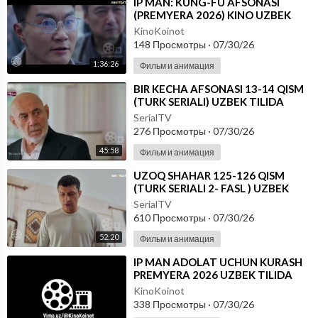
⁣IP MAN: KUNG-FU AFSONASI
(PREMYERA 2026) KINO UZBEK
TILIDA - SKACHAT
KinoKoinot
148 Просмотры
·
07/30/26
1:36:26
Фильм и анимация
⁣BIR KECHA AFSONASI 13-14 QISM
(TURK SERIALI) UZBEK TILIDA
SerialTV
276 Просмотры
·
07/30/26
45:58
Фильм и анимация
⁣UZOQ SHAHAR 125-126 QISM
(TURK SERIALI 2- FASL ) UZBEK
TILIDA
SerialTV
610 Просмотры
·
07/30/26
52:20
Фильм и анимация
⁣IP MAN ADOLAT UCHUN KURASH
PREMYERA 2026 UZBEK TILIDA
KinoKoinot
338 Просмотры
·
07/30/26