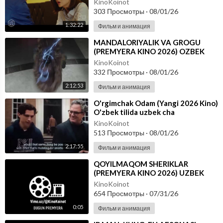
KinoKoinot
303 Просмотры
·
08/01/26
1:32:22
Фильм и анимация
⁣MANDALORIYALIK VA GROGU
(PREMYERA KINO 2026) OZBEK
TILIDA
KinoKoinot
332 Просмотры
·
08/01/26
2:12:53
Фильм и анимация
⁣O'rgimchak Odam (Yangi 2026 Kino)
O'zbek tilida uzbek cha
KinoKoinot
513 Просмотры
·
08/01/26
2:17:55
Фильм и анимация
⁣QOYILMAQOM SHERIKLAR
(PREMYERA KINO 2026) UZBEK
TILIDA
KinoKoinot
654 Просмотры
·
07/31/26
0:05
Фильм и анимация