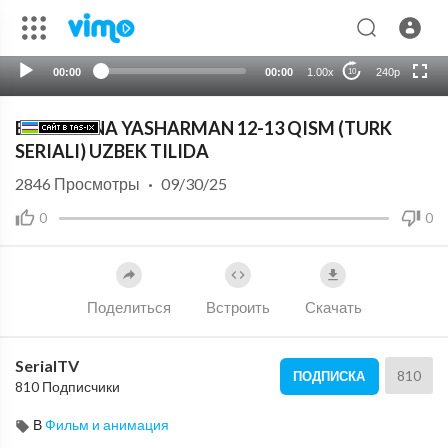
HD
auto
00:00
00:00
1.00x
240p
10
BALKI YANA YASHARMAN 12-13 QISM (TURK
SERIALI) UZBEK TILIDA
2846
Просмотры
·
09/30/25
0
0
Поделиться
Встроить
Скачать
SerialTV
810
ПОДПИСКА
810 Подписчики
В
Фильм и анимация