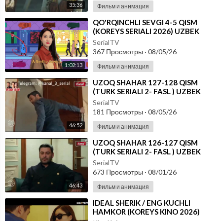
35:36
Фильм и анимация
⁣⁣QO'RQINCHLI SEVGI 4-5 QISM
(KOREYS SERIALI 2026) UZBEK
TILIDA
SerialTV
367 Просмотры
·
08/05/26
1:02:13
Фильм и анимация
⁣UZOQ SHAHAR 127-128 QISM
(TURK SERIALI 2- FASL ) UZBEK
TILIDA
SerialTV
181 Просмотры
·
08/05/26
46:52
Фильм и анимация
⁣UZOQ SHAHAR 126-127 QISM
(TURK SERIALI 2- FASL ) UZBEK
TILIDA
SerialTV
673 Просмотры
·
08/01/26
46:43
Фильм и анимация
⁣IDEAL SHERIK / ENG KUCHLI
HAMKOR (KOREYS KINO 2026)
UZBEK TILIDA