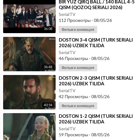
⁣⁣BIR YUZ QIRQ BALL / 140 BALL 4-5
QISM (QOZOQ SERIALI 2026)
UZBEK TILIDA
SerialTV
112 Просмотры
·
08/05/26
36:08
Фильм и анимация
⁣DOSTON 3-4 QISM (TURK SERIALI
2026) UZBEK TILIDA
SerialTV
46 Просмотры
·
08/05/26
36:48
Фильм и анимация
⁣DOSTON 2-3 QISM (TURK SERIALI
2026) UZBEK TILIDA
SerialTV
42 Просмотры
·
08/05/26
40:54
Фильм и анимация
⁣DOSTON 1-2 QISM (TURK SERIALI
2026) UZBEK TILIDA
SerialTV
59 Просмотры
·
08/05/26