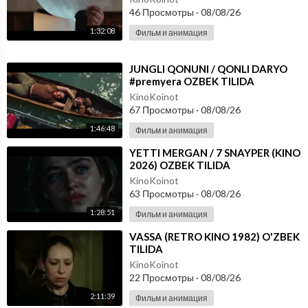
46 Просмотры
·
08/08/26
1:32:08
Фильм и анимация
⁣JUNGLI QONUNI / QONLI DARYO
#premyera OZBEK TILIDA
KinoKoinot
67 Просмотры
·
08/08/26
1:46:48
Фильм и анимация
⁣YETTI MERGAN / 7 SNAYPER (KINO
2026) OZBEK TILIDA
KinoKoinot
63 Просмотры
·
08/08/26
1:28:51
Фильм и анимация
⁣VASSA (RETRO KINO 1982) O'ZBEK
TILIDA
KinoKoinot
22 Просмотры
·
08/08/26
2:11:39
Фильм и анимация