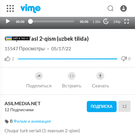
HD
auto
00:00
00:00
1.00x
240p
10
Chuqur 1-fasl 2-qism (uzbek tilida)
15547
Просмотры
·
05/17/22
2
0
Поделиться
Встроить
Скачать
ASILMEDIA.NET
12
ПОДПИСКА
12 Подписчики
В
Фильм и анимация
Chuqur turk seriali (1-mavsum 2-qism)