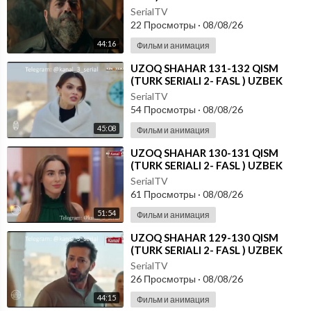
SerialTV
22 Просмотры
·
08/08/26
44:16
Фильм и анимация
⁣UZOQ SHAHAR 131-132 QISM
(TURK SERIALI 2- FASL ) UZBEK
TILIDA
SerialTV
54 Просмотры
·
08/08/26
45:08
Фильм и анимация
⁣UZOQ SHAHAR 130-131 QISM
(TURK SERIALI 2- FASL ) UZBEK
TILIDA
SerialTV
61 Просмотры
·
08/08/26
51:54
Фильм и анимация
⁣UZOQ SHAHAR 129-130 QISM
(TURK SERIALI 2- FASL ) UZBEK
TILIDA
SerialTV
26 Просмотры
·
08/08/26
44:15
Фильм и анимация