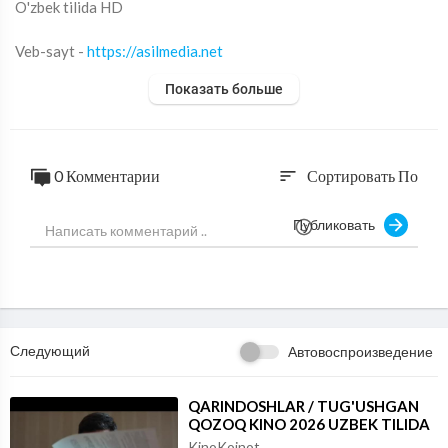
O'zbek tilida HD
Veb-sayt -
https://asilmedia.net
Telegram -
https://t.me/uzb_film
Показать больше
YouTube -
https://youtube.com/c/uzbfilm
0 Комментарии
Сортировать По
sort
Публиковать
Следующий
Автовоспроизведение
⁣QARINDOSHLAR / TUG'USHGAN
QOZOQ KINO 2026 UZBEK TILIDA
KinoKoinot