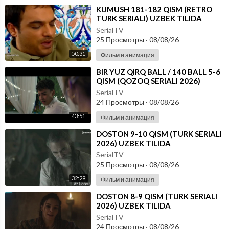
⁣KUMUSH 181-182 QISM (RETRO
TURK SERIALI) UZBEK TILIDA
SerialTV
25 Просмотры
·
08/08/26
50:31
Фильм и анимация
⁣⁣BIR YUZ QIRQ BALL / 140 BALL 5-6
QISM (QOZOQ SERIALI 2026)
UZBEK TILIDA
SerialTV
24 Просмотры
·
08/08/26
43:51
Фильм и анимация
⁣DOSTON 9-10 QISM (TURK SERIALI
2026) UZBEK TILIDA
SerialTV
25 Просмотры
·
08/08/26
32:29
Фильм и анимация
⁣DOSTON 8-9 QISM (TURK SERIALI
2026) UZBEK TILIDA
SerialTV
24 Просмотры
·
08/08/26