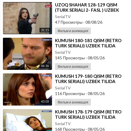
⁣UZOQ SHAHAR 128-129 QISM
(TURK SERIALI 2- FASL ) UZBEK
TILIDA
SerialTV
47 Просмотры
·
08/08/26
31:15
Фильм и анимация
⁣KUMUSH 180-181 QISM (RETRO
TURK SERIALI) UZBEK TILIDA
SerialTV
145 Просмотры
·
08/05/26
46:36
Фильм и анимация
⁣KUMUSH 179-180 QISM (RETRO
TURK SERIALI) UZBEK TILIDA
SerialTV
116 Просмотры
·
08/05/26
45:03
Фильм и анимация
⁣KUMUSH 178-179 QISM (RETRO
TURK SERIALI) UZBEK TILIDA
SerialTV
168 Просмотры
·
08/05/26