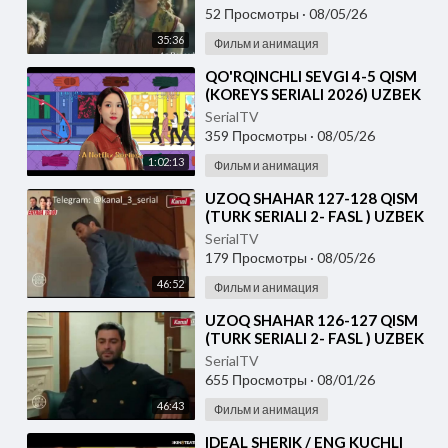
52 Просмотры
·
08/05/26
35:36
Фильм и анимация
⁣⁣QO'RQINCHLI SEVGI 4-5 QISM
(KOREYS SERIALI 2026) UZBEK
TILIDA
SerialTV
359 Просмотры
·
08/05/26
1:02:13
Фильм и анимация
⁣UZOQ SHAHAR 127-128 QISM
(TURK SERIALI 2- FASL ) UZBEK
TILIDA
SerialTV
179 Просмотры
·
08/05/26
46:52
Фильм и анимация
⁣UZOQ SHAHAR 126-127 QISM
(TURK SERIALI 2- FASL ) UZBEK
TILIDA
SerialTV
655 Просмотры
·
08/01/26
46:43
Фильм и анимация
⁣IDEAL SHERIK / ENG KUCHLI