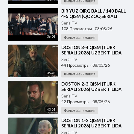
Фильм и анимация
⁣⁣BIR YUZ QIRQ BALL / 140 BALL
4-5 QISM (QOZOQ SERIALI
2026) UZBEK TILIDA
SerialTV
108 Просмотры
·
08/05/26
36:08
Фильм и анимация
⁣DOSTON 3-4 QISM (TURK
SERIALI 2026) UZBEK TILIDA
SerialTV
44 Просмотры
·
08/05/26
36:48
Фильм и анимация
⁣DOSTON 2-3 QISM (TURK
SERIALI 2026) UZBEK TILIDA
SerialTV
42 Просмотры
·
08/05/26
40:54
Фильм и анимация
⁣DOSTON 1-2 QISM (TURK
SERIALI 2026) UZBEK TILIDA
SerialTV