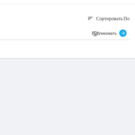
Сортировать По
sort
Публиковать