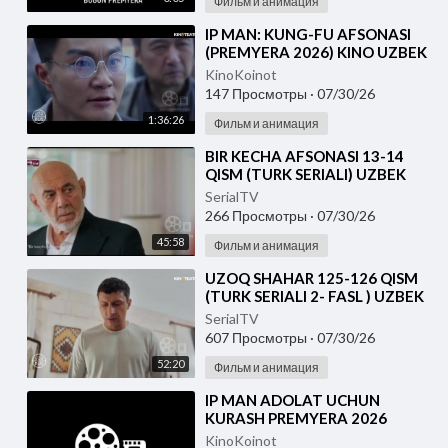
Фильм и анимация
⁣IP MAN: KUNG-FU AFSONASI
(PREMYERA 2026) KINO UZBEK
TILIDA - SKACHAT
KinoKoinot
147 Просмотры
·
07/30/26
1:36:26
Фильм и анимация
⁣BIR KECHA AFSONASI 13-14
QISM (TURK SERIALI) UZBEK
TILIDA
SerialTV
266 Просмотры
·
07/30/26
45:58
Фильм и анимация
⁣UZOQ SHAHAR 125-126 QISM
(TURK SERIALI 2- FASL ) UZBEK
TILIDA
SerialTV
607 Просмотры
·
07/30/26
52:20
Фильм и анимация
⁣IP MAN ADOLAT UCHUN
KURASH PREMYERA 2026
UZBEK TILIDA
KinoKoinot