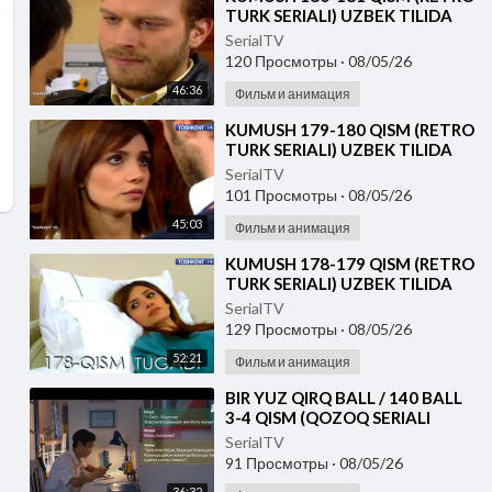
TURK SERIALI) UZBEK TILIDA
SerialTV
120 Просмотры
·
08/05/26
46:36
Фильм и анимация
⁣KUMUSH 179-180 QISM (RETRO
TURK SERIALI) UZBEK TILIDA
SerialTV
101 Просмотры
·
08/05/26
45:03
Фильм и анимация
⁣KUMUSH 178-179 QISM (RETRO
TURK SERIALI) UZBEK TILIDA
SerialTV
129 Просмотры
·
08/05/26
52:21
Фильм и анимация
⁣⁣BIR YUZ QIRQ BALL / 140 BALL
3-4 QISM (QOZOQ SERIALI
2026) UZBEK TILIDA
SerialTV
91 Просмотры
·
08/05/26
36:32