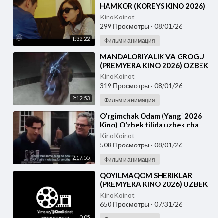
HAMKOR (KOREYS KINO 2026)
UZBEK TILIDA
KinoKoinot
299 Просмотры
·
08/01/26
1:32:22
Фильм и анимация
⁣MANDALORIYALIK VA GROGU
(PREMYERA KINO 2026) OZBEK
TILIDA
KinoKoinot
319 Просмотры
·
08/01/26
2:12:53
Фильм и анимация
⁣O'rgimchak Odam (Yangi 2026
Kino) O'zbek tilida uzbek cha
KinoKoinot
508 Просмотры
·
08/01/26
2:17:55
Фильм и анимация
⁣QOYILMAQOM SHERIKLAR
(PREMYERA KINO 2026) UZBEK
TILIDA
KinoKoinot
650 Просмотры
·
07/31/26
0:05