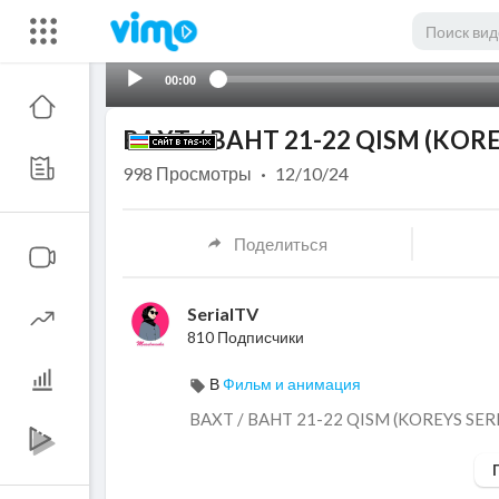
00:00
BAXT / BAHT 21-22 QISM (KORE
998
Просмотры
·
12/10/24
Поделиться
SerialTV
810 Подписчики
В
Фильм и анимация
⁣BAXT / BAHT 21-22 QISM (KOREYS SER