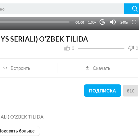
720p
auto
00:00
1.00x
240p
10
YS SERIALI) O'ZBEK TILIDA
0
0
Встроить
Скачать
ПОДПИСКА
810
IALI) O'ZBEK TILIDA
Показать больше