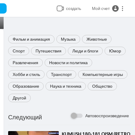
создать
Мой счет
Фильм и анимация
Музыка
Животные
Спорт
Путешествия
Люди и блоги
Юмор
Развлечения
Новости и политика
Хобби и стиль
Транспорт
Компьютерные игры
Образование
Наука и техника
Общество
Другой
Автовоспроизведение
Следующий
⁣KUMUSH 180-181 QISM (RETRO