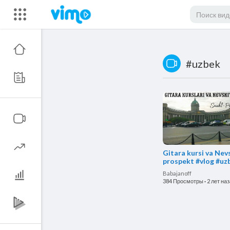
#uzbek
Gitara kursi va Nev
prospekt #vlog #uz
#sanktpeterburg #r
Babajanoff
384 Просмотры
·
2 лет на