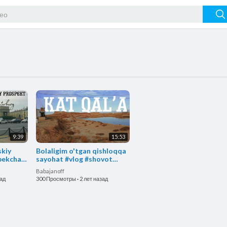
9:39
15:53
skiy
Bolaligim o'tgan qishloqqa
bekcha
sayohat #vlog #shovot
ossiya
#xorazm #uzbek
Babajanoff
зад
300 Просмотры
·
2 лет назад