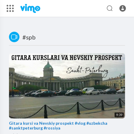
#spb
9:39
Gitara kursi va Nevskiy prospekt #vlog #uzbekcha
#sanktpeterburg #rossiya