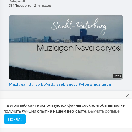
Babajanoff
384 Просмотры
·
2 лет назад
8:23
Muzlagan daryo boʻyida #spb #neva #vlog #muzlagan
Babajanoff
close
342 Просмотры
·
2 лет назад
На этом веб-сайте используются файлы cookie, чтобы вы могли
Would you like to report possible abuse to our Abuse Team? If so,
получить лучший опыт на нашем веб-сайте.
Выучить больше
please use this email: abuse@vimo.cam
Понял!