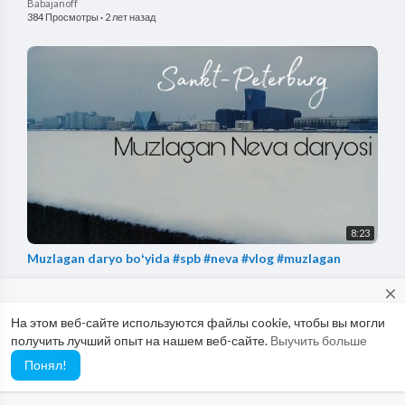
Babajanoff
384 Просмотры
·
2 лет назад
8:23
Muzlagan daryo boʻyida #spb #neva #vlog #muzlagan
Babajanoff
close
342 Просмотры
·
2 лет назад
На этом веб-сайте используются файлы cookie, чтобы вы могли
Would you like to report possible abuse to our Abuse Team? If so,
получить лучший опыт на нашем веб-сайте.
Выучить больше
please use this email: abuse@vimo.cam
Понял!