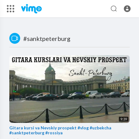
#sanktpeterburg
9:39
Gitara kursi va Nevskiy prospekt #vlog #uzbekcha
#sanktpeterburg #rossiya