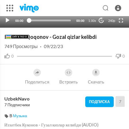
HD
auto
00:00
00:00
1.00x
240p
10
Izzatbek Qoqonov - Gozal qizlar kelibdi
749
Просмотры
·
09/22/23
0
0
Поделиться
Встроить
Скачать
UzbekNavo
7
ПОДПИСКА
7 Подписчики
В
Музыка
⁣Иззатбек Куконов - Гузал кизлар келибди (AUDIO)