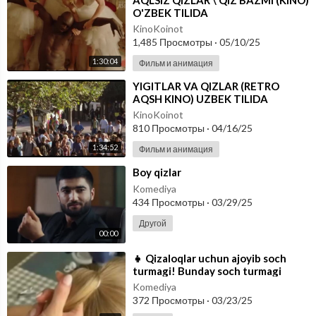
⁣AQLSIZ QIZLAR \ QIZ BAZMI (KINO)
O'ZBEK TILIDA
KinoKoinot
1,485 Просмотры
·
05/10/25
1:30:04
Фильм и анимация
⁣YIGITLAR VA QIZLAR (RETRO
AQSH KINO) UZBEK TILIDA
KinoKoinot
810 Просмотры
·
04/16/25
1:34:52
Фильм и анимация
⁣Boy qizlar
Komediya
434 Просмотры
·
03/29/25
Другой
00:00
⁣👧 Qizaloqlar uchun ajoyib soch
turmagi! Bunday soch turmagi
maktab yoshidagi qizlar uchun ayni
Komediya
mudd
372 Просмотры
·
03/23/25