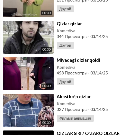
Другой
00:00
⁣Qizlar qizlar
Komediya
344 Просмотры
·
03/14/25
Другой
00:00
⁣Miyadagi qizlar qoldi
Komediya
458 Просмотры
·
03/14/25
Другой
00:00
⁣Akasi koʻp qizlar
Komediya
327 Просмотры
·
03/14/25
Фильм и анимация
00:00
⁣QIZLAR SIRI / O'ZARO QIZLAR