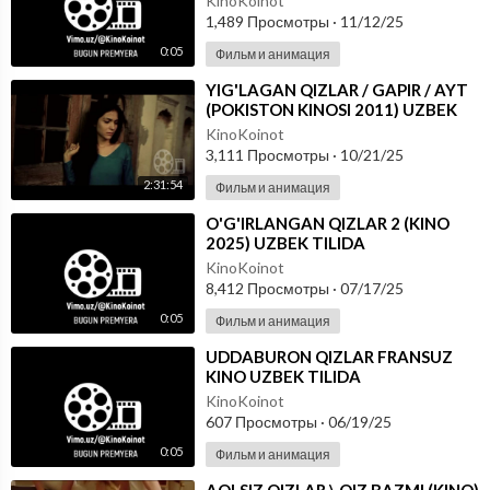
KinoKoinot
1,489 Просмотры
·
11/12/25
0:05
Фильм и анимация
⁣YIG'LAGAN QIZLAR / GAPIR / AYT
(POKISTON KINOSI 2011) UZBEK
TILIDA
KinoKoinot
3,111 Просмотры
·
10/21/25
2:31:54
Фильм и анимация
⁣O'G'IRLANGAN QIZLAR 2 (KINO
2025) UZBEK TILIDA
KinoKoinot
8,412 Просмотры
·
07/17/25
0:05
Фильм и анимация
⁣UDDABURON QIZLAR FRANSUZ
KINO UZBEK TILIDA
KinoKoinot
607 Просмотры
·
06/19/25
0:05
Фильм и анимация