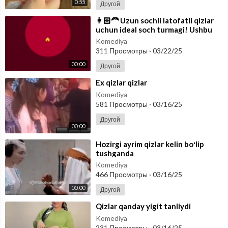
0:55
Другой
⁣👩🏻‍🦰 Uzun sochli latofatli qizlar
uchun ideal soch turmagi! Ushbu
videoni sochi uzun tanishlaringiz
Komediya
311 Просмотры
·
03/22/25
00:00
Другой
⁣Ex qizlar qizlar
Komediya
581 Просмотры
·
03/16/25
Другой
00:00
⁣Hozirgi ayrim qizlar kelin boʻlip
tushganda
Komediya
466 Просмотры
·
03/16/25
00:00
Другой
⁣Qizlar qanday yigit tanliydi
Komediya
231 Просмотры
·
03/16/25