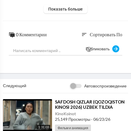
Показать больше
0 Комментарии
Сортировать По
sort
Публиковать
Следующий
Автовоспроизведение
⁣SAFDOSH QIZLAR (QOZOQISTON
KINOSI 2026) UZBEK TILDIA
KinoKoinot
25,149 Просмотры
·
06/23/26
1:31:03
Фильм и анимация