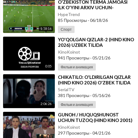
⁣O'ZBEKISTON TERMA JAMOASI
ILK O'YINI ARXIV UCHUN-
FUTBOOL BO'YICHA JAHON
HypeTrend
CHEMPIONATI
85 Просмотры
·
06/18/26
1:58:16
Спорт
⁣YO'QOLGAN QIZLAR-2 (HIND KINO
2026) UZBEK TILIDA
KinoKoinot
941 Просмотры
·
05/21/26
0:05
Фильм и анимация
⁣CHIKATILO: O'LDIRILGAN QIZLAR
(HIND KINO 2026) O'ZBEK TILIDA
SerialTV
381 Просмотры
·
05/16/26
2:06:26
Фильм и анимация
⁣GUNOH / HUQUQSHUNOST
UCHUN TUZOQ (HIND KINO 2001)
UZBEK TILIDA
KinoKoinot
297 Просмотры
·
04/21/26