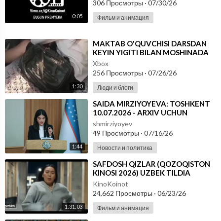
306 Просмотры
·
07/30/26
0:05
Фильм и анимация
⁣MAKTAB O'QUVCHISI DARSDAN
KEYIN YIGITI BILAN MOSHINADA
QOLGA TUSHDI
Xbox
256 Просмотры
·
07/26/26
1:30
Люди и блоги
⁣⁣SAIDA MIRZIYOYEVA: TOSHKENT
10.07.2026 - ARXIV UCHUN
shmirziyoyev
49 Просмотры
·
07/16/26
1:44
Новости и политика
⁣SAFDOSH QIZLAR (QOZOQISTON
KINOSI 2026) UZBEK TILDIA
KinoKoinot
24,662 Просмотры
·
06/23/26
1:31:03
Фильм и анимация