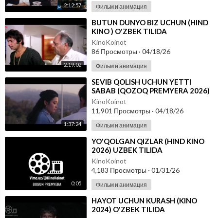
2:12:57
Фильм и анимация
⁣BUTUN DUNYO BIZ UCHUN (HIND
KINO ) O'ZBEK TILIDA
KinoKoinot
86 Просмотры
·
04/18/26
2:19:02
Фильм и анимация
⁣SEVIB QOLISH UCHUN YETTI
SABAB (QOZOQ PREMYERA 2026)
O'ZBEK TILIDA
KinoKoinot
11,901 Просмотры
·
04/18/26
1:37:24
Фильм и анимация
⁣YO'QOLGAN QIZLAR (HIND KINO
2026) UZBEK TILIDA
KinoKoinot
4,183 Просмотры
·
01/31/26
0:05
Фильм и анимация
⁣HAYOT UCHUN KURASH (KINO
2024) O'ZBEK TILIDA