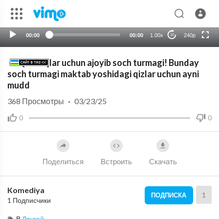
auto
00:00
00:00
1.00x
240p
10
👧 Qizaloqlar uchun ajoyib soch turmagi! Bunday
soch turmagi maktab yoshidagi qizlar uchun ayni
mudd
368
Просмотры
·
03/23/25
0
0
Поделиться
Встроить
Скачать
Komediya
1
ПОДПИСКА
1 Подписчики
В
Другой