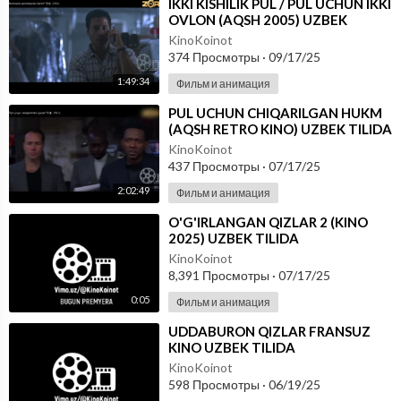
⁣IKKI KISHILIK PUL / PUL UCHUN IKKI
OVLON (AQSH 2005) UZBEK
TILIDA
KinoKoinot
374 Просмотры
·
09/17/25
1:49:34
Фильм и анимация
⁣PUL UCHUN CHIQARILGAN HUKM
(AQSH RETRO KINO) UZBEK TILIDA
KinoKoinot
437 Просмотры
·
07/17/25
2:02:49
Фильм и анимация
⁣O'G'IRLANGAN QIZLAR 2 (KINO
2025) UZBEK TILIDA
KinoKoinot
8,391 Просмотры
·
07/17/25
0:05
Фильм и анимация
⁣UDDABURON QIZLAR FRANSUZ
KINO UZBEK TILIDA
KinoKoinot
598 Просмотры
·
06/19/25