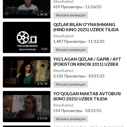
KinoKoinot
419 Просмотры
·
11/26/25
1:34:38
Фильм и анимация
⁣QIZLAR BILAN O'YNASHMANG
(HIND KINO 2025) UZBEK TILIDA
KinoKoinot
1,487 Просмотры
·
11/12/25
0:05
Фильм и анимация
⁣YIG'LAGAN QIZLAR / GAPIR / AYT
(POKISTON KINOSI 2011) UZBEK
TILIDA
KinoKoinot
3,101 Просмотры
·
10/21/25
2:31:54
Фильм и анимация
⁣YO'QOLGAN MAKTAB AVTOBUSI
(KINO 2025) UZBEK TILIDA
KinoKoinot
514 Просмотры
·
10/12/25
2:10:02
Фильм и анимация