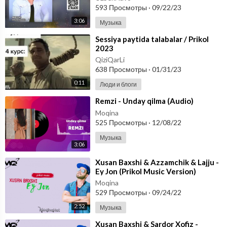
593 Просмотры
·
09/22/23
3:06
Музыка
⁣Sessiya paytida talabalar / Prikol
2023
QiziQarLi
638 Просмотры
·
01/31/23
0:11
Люди и блоги
⁣Remzi - Unday qilma (Audio)
Moqina
525 Просмотры
·
12/08/22
Музыка
3:06
⁣Xusan Baxshi & Azzamchik & Lajju -
Ey Jon (Prikol Music Version)
Moqina
529 Просмотры
·
09/24/22
2:52
Музыка
⁣Xusan Baxshi & Sardor Xofiz -