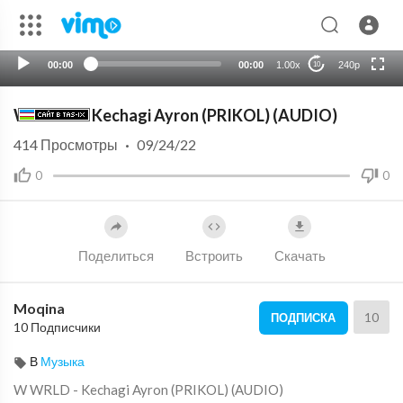
720p
auto
00:00
00:00
1.00x
240p
10
W WRLD - Kechagi Ayron (PRIKOL) (AUDIO)
414
Просмотры
·
09/24/22
0
0
Поделиться
Встроить
Скачать
Moqina
10
ПОДПИСКА
10 Подписчики
В
Музыка
⁣W WRLD - Kechagi Ayron (PRIKOL) (AUDIO)