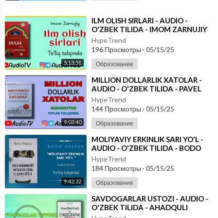
⁣ILM OLISH SIRLARI - AUDIO -
O'ZBEK TILIDA - IMOM ZARNUJIY
KITOBI
HypeTrend
196 Просмотры
·
05/15/25
5:13:51
Образование
⁣MILLION DOLLARLIK XATOLAR -
AUDIO - O'ZBEK TILIDA - PAVEL
ANNENKOV KITOBI
HypeTrend
144 Просмотры
·
05/15/25
9:03:40
Образование
⁣MOLIYAVIY ERKINLIK SARI YO'L -
AUDIO - O'ZBEK TILIDA - BODO
SHEFER KITOBI
HypeTrend
184 Просмотры
·
05/15/25
9:42:32
Образование
⁣SAVDOGARLAR USTOZI - AUDIO -
O'ZBEK TILIDA - AHADQULI
HOLMUHAMMAD O'G'LI KITOBI