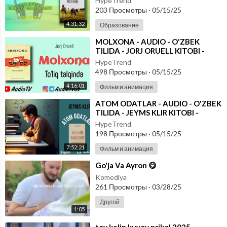
HypeTrend
203 Просмотры
·
05/15/25
4:31:32
Образование
⁣MOLXONA - AUDIO - O'ZBEK
TILIDA - JORJ ORUELL KITOBI -
SKACHAT
HypeTrend
498 Просмотры
·
05/15/25
4:16:01
Фильм и анимация
⁣ATOM ODATLAR - AUDIO - O'ZBEK
TILIDA - JEYMS KLIR KITOBI -
SKACHAT
HypeTrend
198 Просмотры
·
05/15/25
7:52:21
Фильм и анимация
⁣Go'ja Va Ayron 😋
Komediya
261 Просмотры
·
03/28/25
Другой
1:05
⁣toy kelin kuyov prikol 2025