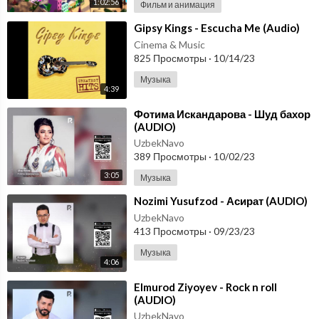
1:02:56
Фильм и анимация
⁣Gipsy Kings - Escucha Me (Audio)
Cinema & Music
825 Просмотры
·
10/14/23
Музыка
4:39
⁣Фотима Искандарова - Шуд бахор
(AUDIO)
UzbekNavo
389 Просмотры
·
10/02/23
3:05
Музыка
⁣Nozimi Yusufzod - Асират (AUDIO)
UzbekNavo
413 Просмотры
·
09/23/23
Музыка
4:06
⁣Elmurod Ziyoyev - Rock n roll
(AUDIO)
UzbekNavo