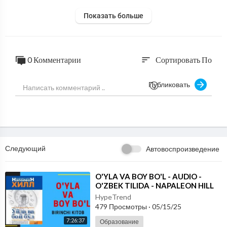
Показать больше
0 Комментарии
Сортировать По
sort
Публиковать
Следующий
Автовоспроизведение
⁣O'YLA VA BOY BO'L - AUDIO -
O'ZBEK TILIDA - NAPALEON HILL
KITOBI
HypeTrend
479 Просмотры
·
05/15/25
7:26:37
Образование