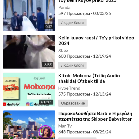
Panda
597 Просмотры
·
03/03/25
Люди и блоги
0:57
⁣Kelin kuyov raqsi / To'y prikol video
2024
Xbox
600 Просмотры
·
12/19/24
00:00
Люди и блоги
⁣Kitob: Molxona (To'liq Audio
shaklda) O'zbek tilida
HypeTrend
575 Просмотры
·
12/13/24
4:16:01
Образование
⁣Παρακολουθήστε Barbie Η μεγάλη
περιπέτεια της Skipper Babysitter
(2023) [GR AUDIO] Όλα τα παιδικά
Mar Tv
(τ
648 Просмотры
·
08/25/24