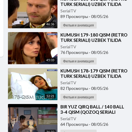
TURK SERIALI) UZBEK TILIDA
SerialTV
89 Просмотры
·
08/05/26
46:36
Фильм и анимация
⁣KUMUSH 179-180 QISM (RETRO
TURK SERIALI) UZBEK TILIDA
SerialTV
76 Просмотры
·
08/05/26
45:03
Фильм и анимация
⁣KUMUSH 178-179 QISM (RETRO
TURK SERIALI) UZBEK TILIDA
SerialTV
82 Просмотры
·
08/05/26
52:21
Фильм и анимация
⁣⁣BIR YUZ QIRQ BALL / 140 BALL
3-4 QISM (QOZOQ SERIALI
2026) UZBEK TILIDA
SerialTV
64 Просмотры
·
08/05/26
36:32