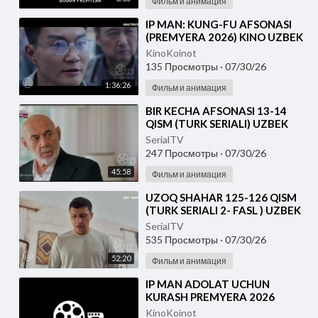
Фильм и анимация
⁣IP MAN: KUNG-FU AFSONASI
(PREMYERA 2026) KINO UZBEK
TILIDA - SKACHAT
KinoKoinot
135 Просмотры
·
07/30/26
1:36:26
Фильм и анимация
⁣BIR KECHA AFSONASI 13-14
QISM (TURK SERIALI) UZBEK
TILIDA
SerialTV
247 Просмотры
·
07/30/26
45:58
Фильм и анимация
⁣UZOQ SHAHAR 125-126 QISM
(TURK SERIALI 2- FASL ) UZBEK
TILIDA
SerialTV
535 Просмотры
·
07/30/26
52:20
Фильм и анимация
⁣IP MAN ADOLAT UCHUN
KURASH PREMYERA 2026
UZBEK TILIDA
KinoKoinot