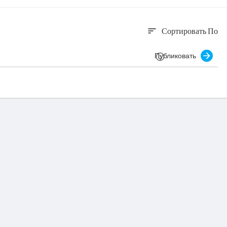
Сортировать По
sort
Публиковать