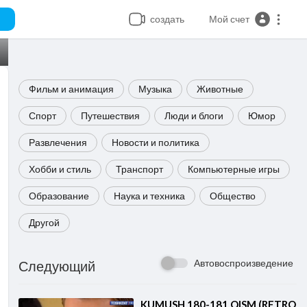
создать
Мой счет
Фильм и анимация
Музыка
Животные
Спорт
Путешествия
Люди и блоги
Юмор
Развлечения
Новости и политика
Хобби и стиль
Транспорт
Компьютерные игры
Образование
Наука и техника
Общество
Другой
Автовоспроизведение
Следующий
⁣KUMUSH 180-181 QISM (RETRO