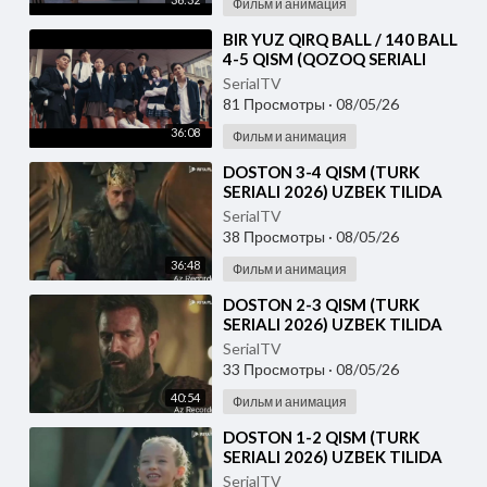
Фильм и анимация
⁣⁣BIR YUZ QIRQ BALL / 140 BALL
4-5 QISM (QOZOQ SERIALI
2026) UZBEK TILIDA
SerialTV
81 Просмотры
·
08/05/26
36:08
Фильм и анимация
⁣DOSTON 3-4 QISM (TURK
SERIALI 2026) UZBEK TILIDA
SerialTV
38 Просмотры
·
08/05/26
36:48
Фильм и анимация
⁣DOSTON 2-3 QISM (TURK
SERIALI 2026) UZBEK TILIDA
SerialTV
33 Просмотры
·
08/05/26
40:54
Фильм и анимация
⁣DOSTON 1-2 QISM (TURK
SERIALI 2026) UZBEK TILIDA
SerialTV