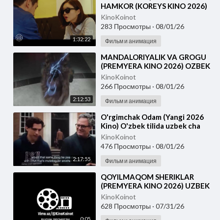
HAMKOR (KOREYS KINO 2026)
UZBEK TILIDA
KinoKoinot
283 Просмотры
·
08/01/26
1:32:22
Фильм и анимация
⁣MANDALORIYALIK VA GROGU
(PREMYERA KINO 2026) OZBEK
TILIDA
KinoKoinot
266 Просмотры
·
08/01/26
2:12:53
Фильм и анимация
⁣O'rgimchak Odam (Yangi 2026
Kino) O'zbek tilida uzbek cha
KinoKoinot
476 Просмотры
·
08/01/26
2:17:55
Фильм и анимация
⁣QOYILMAQOM SHERIKLAR
(PREMYERA KINO 2026) UZBEK
TILIDA
KinoKoinot
628 Просмотры
·
07/31/26
0:05