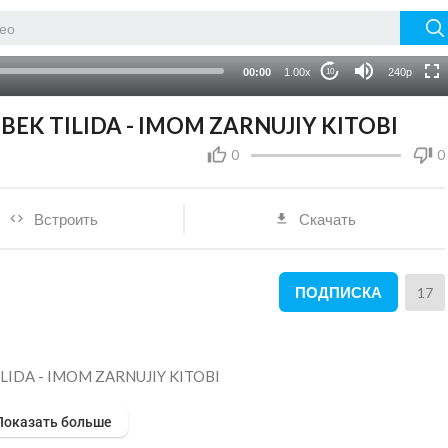
auto
00:00
1.00x
240p
10
'ZBEK TILIDA - IMOM ZARNUJIY KITOBI
0
0
Встроить
Скачать
ПОДПИСКА
17
TILIDA - IMOM ZARNUJIY KITOBI
Показать больше