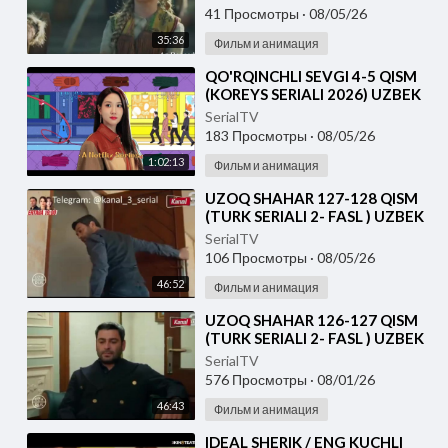
41 Просмотры
·
08/05/26
35:36
Фильм и анимация
⁣⁣QO'RQINCHLI SEVGI 4-5 QISM
(KOREYS SERIALI 2026) UZBEK
TILIDA
SerialTV
183 Просмотры
·
08/05/26
1:02:13
Фильм и анимация
⁣UZOQ SHAHAR 127-128 QISM
(TURK SERIALI 2- FASL ) UZBEK
TILIDA
SerialTV
106 Просмотры
·
08/05/26
46:52
Фильм и анимация
⁣UZOQ SHAHAR 126-127 QISM
(TURK SERIALI 2- FASL ) UZBEK
TILIDA
SerialTV
576 Просмотры
·
08/01/26
46:43
Фильм и анимация
⁣IDEAL SHERIK / ENG KUCHLI