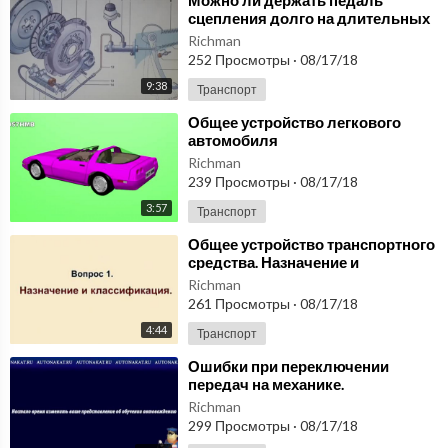
сцепления долго на длительных
остановках..
Richman
252 Просмотры
·
08/17/18
9:38
Транспорт
⁣Общее устройство легкового
автомобиля
Richman
239 Просмотры
·
08/17/18
3:57
Транспорт
⁣Общее устройство транспортного
средства. Назначение и
классификация.
Richman
261 Просмотры
·
08/17/18
4:44
Транспорт
⁣Ошибки при переключении
передач на механике.
Richman
299 Просмотры
·
08/17/18