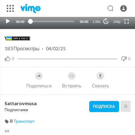
auto
00:00
00:00
1.00x
240p
10
V12
183
Просмотры
·
04/02/25
0
0
Поделиться
Встроить
Скачать
Sattarovmusa
0
ПОДПИСКА
Подписчики
В
Транспорт
xx