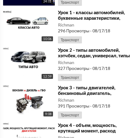
24:01
Транспорт
⁣Урок 1 - классы автомобилей,
буквенные характеристики,
видеокурс 'Как выбрать
Richman
автомобиль'
296 Просмотры
·
08/17/18
10:06
Транспорт
⁣Урок 2 - типы автомобилей,
хэтчбек, седан, универсал, типы
кузова, внедорожник, кроссовер,
Richman
паркетник
327 Просмотры
·
08/17/18
12:59
Транспорт
⁣Урок 3 - типы двигателей,
бензиновый двигатель,
дизельный двигатель,
Richman
газобалонное оборудование ГБО
391 Просмотры
·
08/17/18
9:08
Транспорт
⁣Урок 4 - объем, мощность,
крутящий момент, расход
топлива двигателя,
Richman