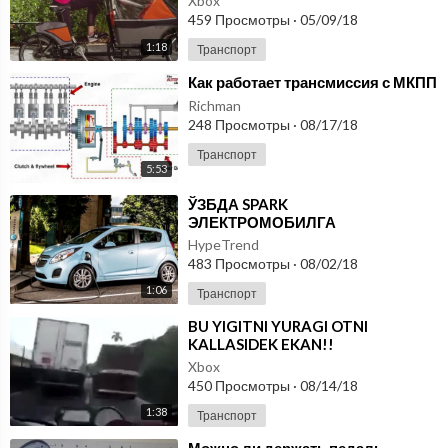
Xbox
459 Просмотры
·
05/09/18
1:18
Транспорт
⁣Как работает трансмиссия с МКПП
Richman
248 Просмотры
·
08/17/18
Транспорт
5:53
⁣ЎЗБДА SPARK
ЭЛЕКТРОМОБИЛГА
АЙЛАНТИРИЛАДИ
HypeTrend
483 Просмотры
·
08/02/18
1:06
Транспорт
⁣BU YIGITNI YURAGI OTNI
KALLASIDEK EKAN!!
Xbox
450 Просмотры
·
08/14/18
1:38
Транспорт
⁣Можно ли держать педаль