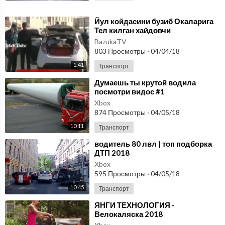
⁣Йул койдасини бузиб Окаларига
Тел килган хайдовчи
BazukaTV
803 Просмотры
·
04/04/18
1:41
Транспорт
⁣Думаешь ты крутой водила
посмотри видос #1
Xbox
874 Просмотры
·
04/05/18
10:11
Транспорт
⁣водитель 80 лвл | топ подборка
ДТП 2018
Xbox
595 Просмотры
·
04/05/18
10:45
Транспорт
⁣ЯНГИ ТЕХНОЛОГИЯ -
Велокаляска 2018