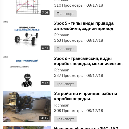
малолитражки, крупнолитражки.
310 Просмотры
·
08/17/18
7:08
Транспорт
⁣Урок 5 - типы виды привода
автомобиля, задний привод,
передний привод, полный
Richman
привод 4WD
363 Просмотры
·
08/17/18
6:51
Транспорт
⁣Урок 6 - трансмиссия, виды
коробок передач, механическая,
автоматическая, типтроник,
Richman
вариатор
387 Просмотры
·
08/17/18
9:45
Транспорт
⁣Устройство и принцип работы
коробки передач.
Richman
308 Просмотры
·
08/17/18
20:19
Транспорт
⁣Неудачный выезд на ЗИС-150