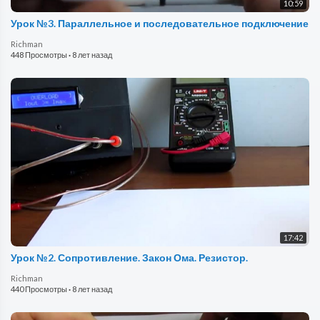
10:59
Урок №3. Параллельное и последовательное подключение
Richman
448 Просмотры
·
8 лет назад
17:42
Урок №2. Сопротивление. Закон Ома. Резистор.
Richman
440 Просмотры
·
8 лет назад