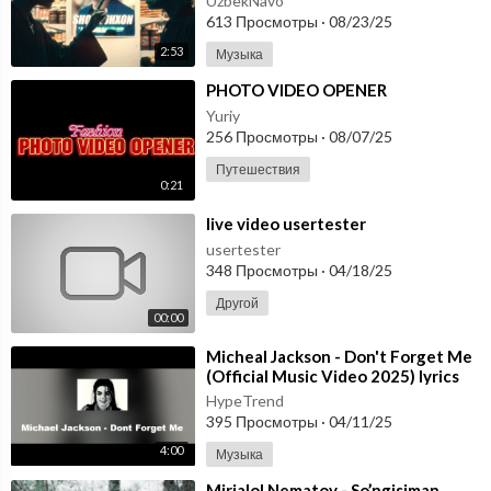
UzbekNavo
613 Просмотры
·
08/23/25
2:53
Музыка
⁣PHOTO VIDEO OPENER
Yuriy
256 Просмотры
·
08/07/25
Путешествия
0:21
⁣live video usertester
usertester
348 Просмотры
·
04/18/25
Другой
00:00
⁣Micheal Jackson - Don't Forget Me
(Official Music Video 2025) lyrics
HypeTrend
395 Просмотры
·
04/11/25
4:00
Музыка
⁣Mirjalol Nematov - So’ngisiman