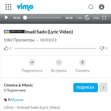
720p
auto
00:00
00:00
1.00x
240p
10
UZmir - Kelmadi Sado (Lyric Video)
1082
Просмотры
·
10/03/23
0
0
Поделиться
Встроить
Скачать
Cinema & Music
3
ПОДПИСКА
3 Подписчики
В
Музыка
⁣UZmir - Kelmadi Sado (Lyric Video)