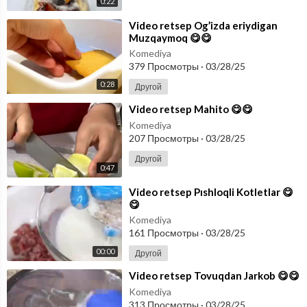
0:22
⁣Video retsep Og’izda eriydigan
Muzqaymoq 😋😋
Komediya
379 Просмотры
·
03/28/25
0:28
Другой
⁣Video retsep Mahito 😋😋
Komediya
207 Просмотры
·
03/28/25
Другой
0:47
⁣Video retsep Pıshloqli Kotletlar 😋
😋
Komediya
161 Просмотры
·
03/28/25
00:00
Другой
⁣Video retsep Tovuqdan Jarkob 😋😋
Komediya
313 Просмотры
·
03/28/25