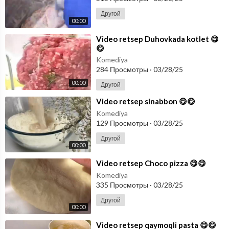
Другой
00:00
⁣Video retsep Duhovkada kotlet 😋
😋
Komediya
284 Просмотры
·
03/28/25
00:00
Другой
⁣Video retsep sinabbon 😋😋
Komediya
129 Просмотры
·
03/28/25
Другой
00:00
⁣Video retsep Choco pizza 😋😋
Komediya
335 Просмотры
·
03/28/25
Другой
00:00
⁣Video retsep qaymoqli pasta 😋😋