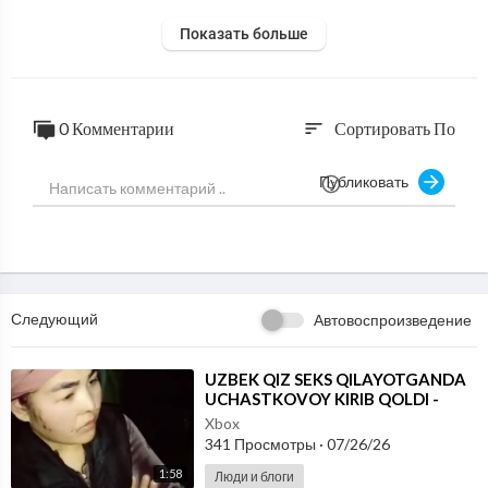
Показать больше
0 Комментарии
Сортировать По
sort
Публиковать
Следующий
Автовоспроизведение
⁣UZBEK QIZ SEKS QILAYOTGANDA
UCHASTKOVOY KIRIB QOLDI -
JONLI VIDEO 2026
Xbox
341 Просмотры
·
07/26/26
1:58
Люди и блоги