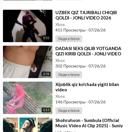
⁣UZBEK QIZ TAJRIBALI CHIQIB
QOLDI - JONLI VIDEO 2026
Xbox
415 Просмотры
·
07/26/26
1:55
Люди и блоги
⁣DADASI SEKS QILIB YOTGANDA
QIZI KIRIB QOLDI - JONLI VIDEO
2026
Xbox
302 Просмотры
·
07/26/26
2:51
Люди и блоги
⁣Xijoblik qiz ko'chada yigiti bilan
video
Xbox
146 Просмотры
·
07/26/26
0:15
Люди и блоги
⁣Shohruhxon - Sumbula (Official
Music Video AI Clip 2025) - Suniy
Intelekt yordamida yaratilgan