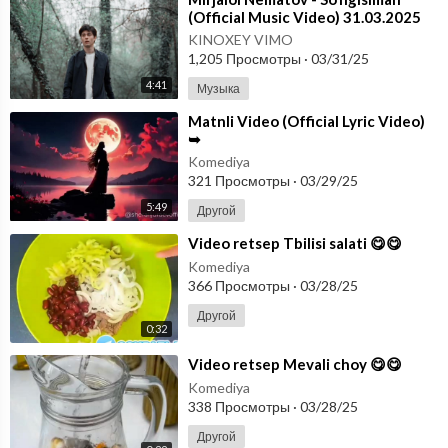
(Official Music Video) 31.03.2025
KINOXEY VIMO
1,205 Просмотры
·
03/31/25
4:41
Музыка
⁣Matnli Video (Official Lyric Video)
➥
Komediya
321 Просмотры
·
03/29/25
5:49
Другой
⁣Video retsep Tbilisi salati 😋😋
Komediya
366 Просмотры
·
03/28/25
Другой
0:32
⁣Video retsep Mevali choy 😋😋
Komediya
338 Просмотры
·
03/28/25
Другой