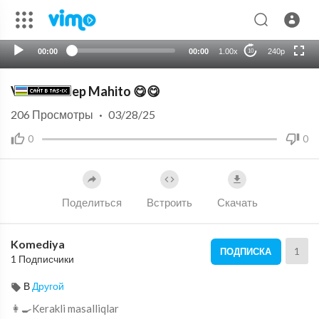
auto
00:00
00:00
1.00x
240p
10
Video retsep Mahito 😋😋
206
Просмотры
·
03/28/25
0
0
Поделиться
Встроить
Скачать
Komediya
1
ПОДПИСКА
1 Подписчики
В
Другой
👩‍🍳Kerakli masalliqlar