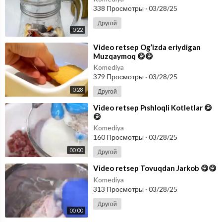
338 Просмотры
·
03/28/25
Другой
0:22
⁣Video retsep Og’izda eriydigan
Muzqaymoq 😋😋
Komediya
379 Просмотры
·
03/28/25
0:28
Другой
⁣Video retsep Pıshloqli Kotletlar 😋
😋
Komediya
160 Просмотры
·
03/28/25
00:00
Другой
⁣Video retsep Tovuqdan Jarkob 😋😋
Komediya
313 Просмотры
·
03/28/25
Другой
00:00