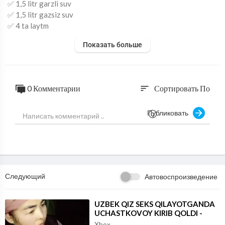
✅ 1,5 litr garzli suv
✅ 1,5 litr gazsiz suv
✅ 4 ta laytm
✅ 2 bogʻ myata
Показать больше
✅ Muz boʻlaklari
👩‍🍳 Sirop uchun
✅ 300 gr shakar
0 Комментарии
Сортировать По
sort
✅ 150 gr suv
Публиковать
Do‘stlarizga ham yaqinlarizga yuboring👇👇👇👇👇
Следующий
Автовоспроизведение
⁣UZBEK QIZ SEKS QILAYOTGANDA
UCHASTKOVOY KIRIB QOLDI -
JONLI VIDEO 2026
Xbox