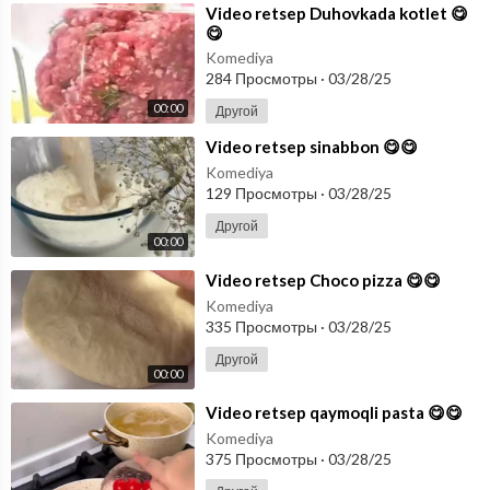
⁣Video retsep Duhovkada kotlet 😋
😋
Komediya
284 Просмотры
·
03/28/25
00:00
Другой
⁣Video retsep sinabbon 😋😋
Komediya
129 Просмотры
·
03/28/25
Другой
00:00
⁣Video retsep Choco pizza 😋😋
Komediya
335 Просмотры
·
03/28/25
Другой
00:00
⁣Video retsep qaymoqli pasta 😋😋
Komediya
375 Просмотры
·
03/28/25