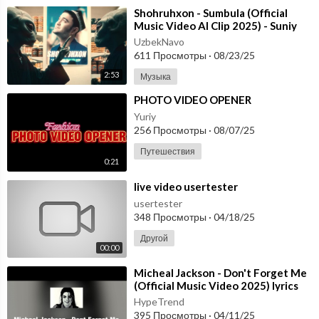
⁣Shohruhxon - Sumbula (Official
Music Video AI Clip 2025) - Suniy
Intelekt yordamida yaratilgan
UzbekNavo
611 Просмотры
·
08/23/25
2:53
Музыка
⁣PHOTO VIDEO OPENER
Yuriy
256 Просмотры
·
08/07/25
Путешествия
0:21
⁣live video usertester
usertester
348 Просмотры
·
04/18/25
Другой
00:00
⁣Micheal Jackson - Don't Forget Me
(Official Music Video 2025) lyrics
HypeTrend
395 Просмотры
·
04/11/25