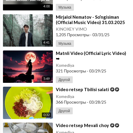
4:00
Музыка
⁣Mirjalol Nematov - So’ngisiman
(Official Music Video) 31.03.2025
KINOXEY VIMO
1,205 Просмотры
·
03/31/25
4:41
Музыка
⁣Matnli Video (Official Lyric Video)
➥
Komediya
321 Просмотры
·
03/29/25
5:49
Другой
⁣Video retsep Tbilisi salati 😋😋
Komediya
366 Просмотры
·
03/28/25
Другой
0:32
⁣Video retsep Mevali choy 😋😋
Komediya