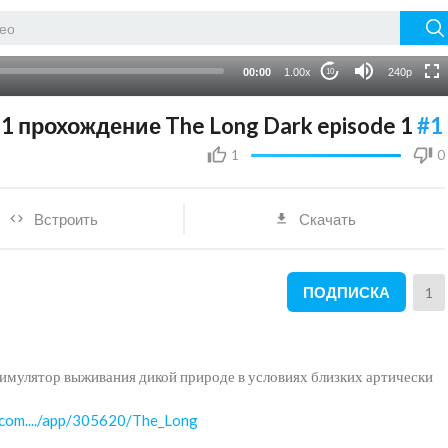
720p
auto
00:00
1.00x
240p
10
1 прохождение The Long Dark episode 1
#1
1
0
Встроить
Скачать
ПОДПИСКА
1
 симулятор выживания дикой природе в условиях близких артически
.com..../app/305620/The_Long