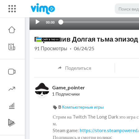
00:00
Перезалив Долгая тьма эпизод 
91
Просмотры
·
06/24/25
Поделиться
Game_pointer
1 Подписчики
В
Компьютерные игры
⁣Стрим на Twitch The Long Dark это игра
м.
Steam game:
https://store.steampowered
Подпишись и смотри ролики: