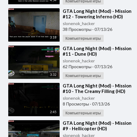
Компьютерные игры
⁣GTA Long Night (Mod) - Mission
#12 - Towering Inferno (HD)
slonenok_hacker
38 Просмотры
·
07/13/26
3:18
Компьютерные игры
⁣GTA Long Night (Mod) - Mission
#11 - Dune (HD)
slonenok_hacker
62 Просмотры
·
07/13/26
3:32
Компьютерные игры
⁣GTA Long Night (Mod) - Mission
#10 - The Creamy Filling (HD)
slonenok_hacker
8 Просмотры
·
07/13/26
2:45
Компьютерные игры
⁣GTA Long Night (Mod) - Mission
#9 - Hellicopter (HD)
slonenok_hacker