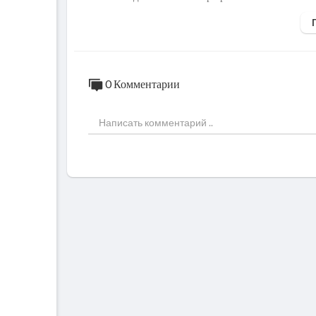
ВКонтакте:
https://vk.com/public216006
Telegram:
https://t.me/+wjYZDxoB-bZj
Discord:
https://discord.gg/Rh3FX9XG
BiP:
https://channels.bip.ai/join/gamepoin
#gamepointer
#Долгаятьма
#thelongdark
0 Комментарии