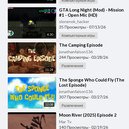
Компьютерные игры
⁣GTA Long Night (Mod) - Mission
#1 - Open Mic (HD)
slonenok_hacker
35 Просмотры
·
07/13/26
4:30
Компьютерные игры
⁣The Camping Episode
jonathanfaison136
244 Просмотры
·
03/28/26
Развлечения
11:24
⁣The Sponge Who Could Fly (The
Lost Episode)
jonathanfaison136
307 Просмотры
·
03/27/26
22:08
Развлечения
⁣Moon River (2025) Episode 2
Mar Tv
140 Просмотры
·
02/19/26