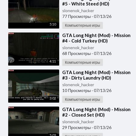
#5 - White Steed (HD)
slonenok_hacker
77 Просмотры
·
07/13/26
5:10
Компьютерные игры
⁣GTA Long Night (Mod) - Mission
#4 - Cold Turkey (HD)
slonenok_hacker
68 Просмотры
·
07/13/26
4:11
Компьютерные игры
⁣GTA Long Night (Mod) - Mission
#3 - Dirty Laundry (HD)
slonenok_hacker
10 Просмотры
·
07/13/26
3:02
Компьютерные игры
⁣GTA Long Night (Mod) - Mission
#2 - Closed Set (HD)
slonenok_hacker
29 Просмотры
·
07/13/26
5:03