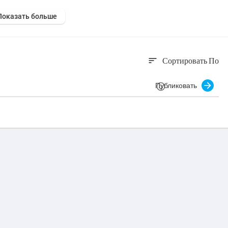
534
Показать больше
ODE6
ter
Сортировать По
sort
Публиковать