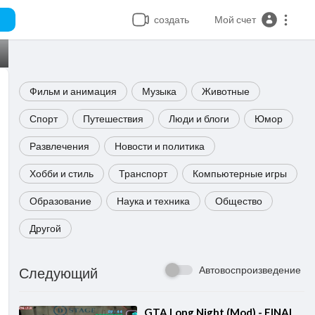
создать
Мой счет
Фильм и анимация
Музыка
Животные
Спорт
Путешествия
Люди и блоги
Юмор
Развлечения
Новости и политика
Хобби и стиль
Транспорт
Компьютерные игры
Образование
Наука и техника
Общество
Другой
Автовоспроизведение
Следующий
⁣GTA Long Night (Mod) - FINAL