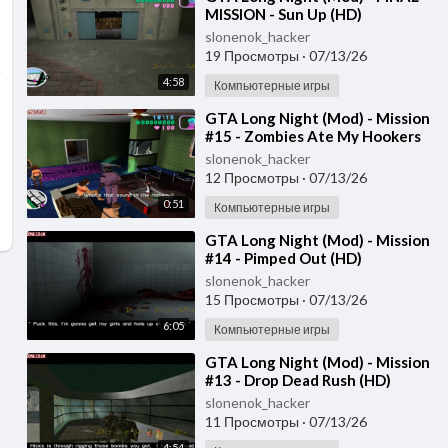
MISSION - Sun Up (HD)
slonenok_hacker
19 Просмотры
·
07/13/26
4:58
Компьютерные игры
⁣GTA Long Night (Mod) - Mission
#15 - Zombies Ate My Hookers
(HD)
slonenok_hacker
12 Просмотры
·
07/13/26
0:51
Компьютерные игры
⁣GTA Long Night (Mod) - Mission
#14 - Pimped Out (HD)
slonenok_hacker
15 Просмотры
·
07/13/26
6:05
Компьютерные игры
⁣GTA Long Night (Mod) - Mission
#13 - Drop Dead Rush (HD)
slonenok_hacker
11 Просмотры
·
07/13/26
4:54