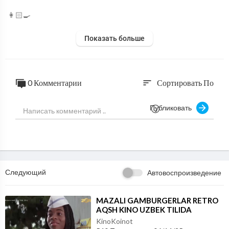
👩🏻‍🍳
Показать больше
0 Комментарии
Сортировать По
sort
Публиковать
Следующий
Автовоспроизведение
⁣MAZALI GAMBURGERLAR RETRO
AQSH KINO UZBEK TILIDA
KinoKoinot