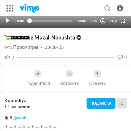
auto
00:00
00:00
1.00x
240p
10
Turkcha Eng Mazali Nonushta 😋
441
Просмотры
·
03/28/25
0
0
Поделиться
Встроить
Скачать
Komediya
1
ПОДПИСКА
1 Подписчики
В
Другой
👩‍🍳👩‍🍳👩‍🍳👩‍🍳👩‍🍳👩‍🍳