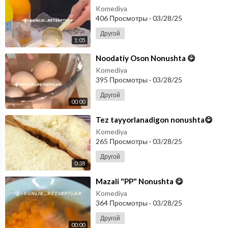
Komediya
406 Просмотры
·
03/28/25
Другой
1:05
⁣Noodatiy Oson Nonushta 😋
Komediya
395 Просмотры
·
03/28/25
Другой
00:00
⁣Tez tayyorlanadigon nonushta😋
Komediya
265 Просмотры
·
03/28/25
Другой
0:38
⁣Mazali "PP" Nonushta 😋
Komediya
364 Просмотры
·
03/28/25
Другой
00:00