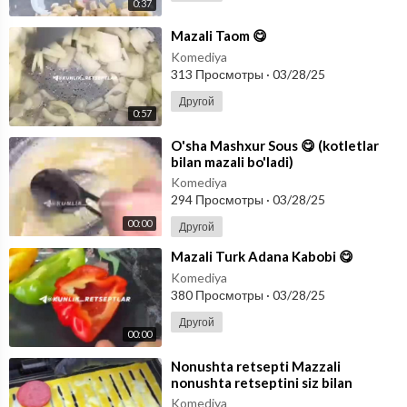
0:37
⁣Mazali Taom 😋
Komediya
313 Просмотры
·
03/28/25
Другой
0:57
⁣O'sha Mashxur Sous 😋 (kotletlar
bilan mazali bo'ladi)
Komediya
294 Просмотры
·
03/28/25
00:00
Другой
⁣Mazali Turk Adana Kabobi 😋
Komediya
380 Просмотры
·
03/28/25
Другой
00:00
⁣Nonushta retsepti Mazzali
nonushta retseptini siz bilan
bo’lishmoqchiman👇🏻
Komediya