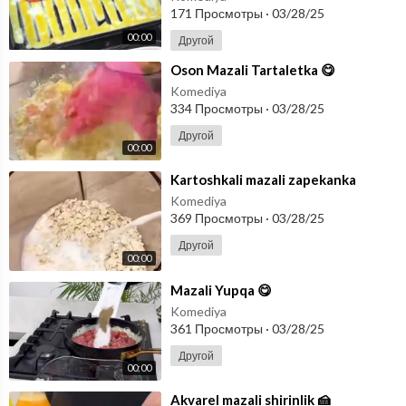
171 Просмотры
·
03/28/25
00:00
Другой
⁣Oson Mazali Tartaletka 😋
Komediya
334 Просмотры
·
03/28/25
Другой
00:00
⁣Kartoshkali mazali zapekanka
Komediya
369 Просмотры
·
03/28/25
Другой
00:00
⁣Mazali Yupqa 😋
Komediya
361 Просмотры
·
03/28/25
Другой
00:00
⁣Akvarel mazali shirinlik 🍰