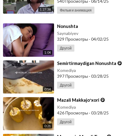
540 Просмотры
·
06/14/25
1:27:38
Фильм и анимация
⁣Nonushta
Saynabiyev
329 Просмотры
·
04/02/25
Другой
1:04
⁣Semirtirmaydigan Nonushta 😋
Komediya
397 Просмотры
·
03/28/25
Другой
0:14
⁣Mazali Makkajoʻxori 😋
Komediya
426 Просмотры
·
03/28/25
Другой
0:21