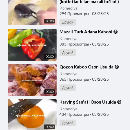
(kotletlar bilan mazali bo'ladi)
Komediya
294 Просмотры
·
03/28/25
00:00
Другой
⁣Mazali Turk Adana Kabobi 😋
Komediya
383 Просмотры
·
03/28/25
Другой
00:00
⁣Qozon Kabob Oson Usulda 😋
Komediya
365 Просмотры
·
03/28/25
Другой
00:00
⁣Karving San'ati Oson Usulda 😋
Komediya
434 Просмотры
·
03/28/25
Другой
00:00