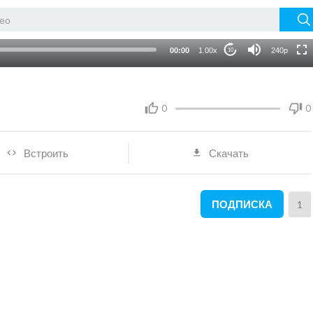
auto
00:00
1.00x
240p
10
0
0
Встроить
Скачать
ПОДПИСКА
1