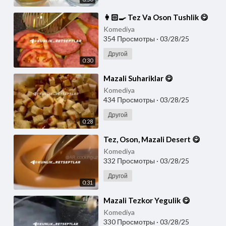
⁣👩🏻‍🍳 Tez Va Oson Tushlik 😋
Komediya
354 Просмотры
·
03/28/25
Другой
0:30
⁣Mazali Suhariklar 😋
Komediya
434 Просмотры
·
03/28/25
Другой
0:28
⁣Tez, Oson, Mazali Desert 😋
Komediya
332 Просмотры
·
03/28/25
Другой
0:31
⁣Mazali Tezkor Yegulik 😋
Komediya
330 Просмотры
·
03/28/25