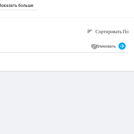
Показать больше
Сортировать По
sort
Публиковать