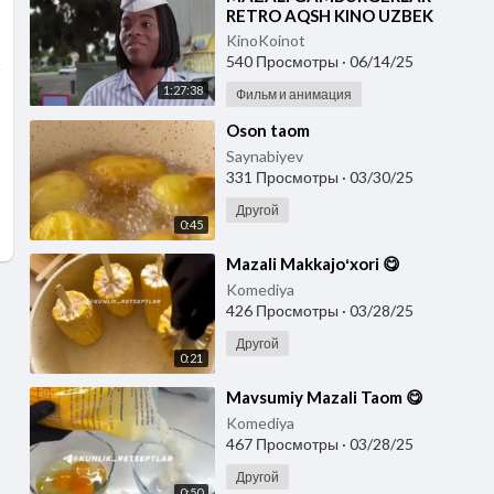
RETRO AQSH KINO UZBEK
TILIDA
KinoKoinot
540 Просмотры
·
06/14/25
1:27:38
Фильм и анимация
⁣Oson taom
Saynabiyev
331 Просмотры
·
03/30/25
Другой
0:45
⁣Mazali Makkajoʻxori 😋
Komediya
426 Просмотры
·
03/28/25
Другой
0:21
⁣Mavsumiy Mazali Taom 😋
Komediya
467 Просмотры
·
03/28/25
Другой
0:50