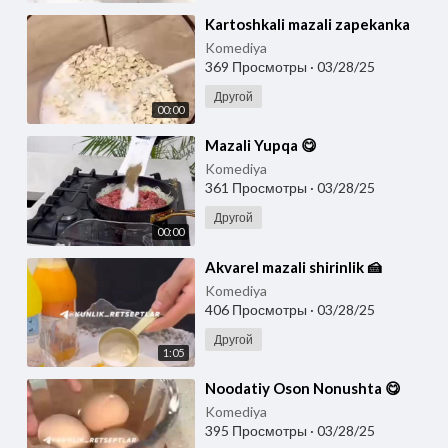
⁣Kartoshkali mazali zapekanka
Komediya
369 Просмотры
·
03/28/25
Другой
00:00
⁣Mazali Yupqa 😋
Komediya
361 Просмотры
·
03/28/25
Другой
00:00
⁣Akvarel mazali shirinlik 🍰
Komediya
406 Просмотры
·
03/28/25
Другой
1:05
⁣Noodatiy Oson Nonushta 😋
Komediya
395 Просмотры
·
03/28/25