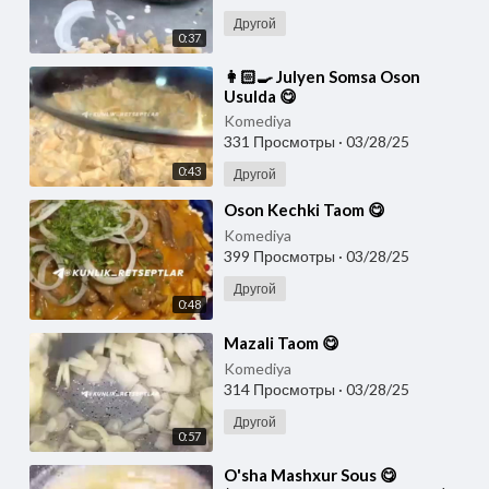
Другой
0:37
⁣👩🏻‍🍳 Julyen Somsa Oson
Usulda 😋
Komediya
331 Просмотры
·
03/28/25
0:43
Другой
⁣Oson Kechki Taom 😋
Komediya
399 Просмотры
·
03/28/25
Другой
0:48
⁣Mazali Taom 😋
Komediya
314 Просмотры
·
03/28/25
Другой
0:57
⁣O'sha Mashxur Sous 😋