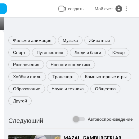
создать
Мой счет
Фильм и анимация
Музыка
Животные
Спорт
Путешествия
Люди и блоги
Юмор
Развлечения
Новости и политика
Хобби и стиль
Транспорт
Компьютерные игры
Образование
Наука и техника
Общество
Другой
Автовоспроизведение
Следующий
⁣MAZALI GAMBURGERLAR