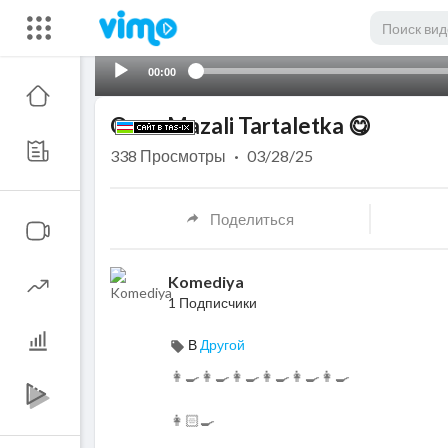
00:00
Oson Mazali Tartaletka 😋
338
Просмотры
·
03/28/25
Поделиться
Komediya
1 Подписчики
В
Другой
👩‍🍳👩‍🍳👩‍🍳👩‍🍳👩‍🍳👩‍🍳
👩🏻‍🍳