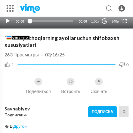
auto
00:00
00:00
1.00x
240p
10
Tilla taqinchoqlarning ayollar uchun shifobaxsh
xususiyatlari
263
Просмотры
·
03/16/25
1
0
Поделиться
Встроить
Скачать
Saynabiyev
0
ПОДПИСКА
Подписчики
В
Другой