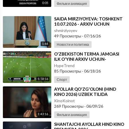
0:05
Фильм и анимация
⁣⁣SAIDA MIRZIYOYEVA: TOSHKENT
10.07.2026 - ARXIV UCHUN
shmirziyoyev
49 Просмотры
·
07/16/26
1:44
Новости и политика
⁣O'ZBEKISTON TERMA JAMOASI
ILK O'YINI ARXIV UCHUN-
FUTBOOL BO'YICHA JAHON
HypeTrend
CHEMPIONATI
85 Просмотры
·
06/18/26
1:58:16
Спорт
⁣AYOLLAR QO'ZG'OLONI (HIND
KINO 2026) UZBEK TILIDA
KinoKoinot
269 Просмотры
·
06/09/26
1:43:16
Фильм и анимация
⁣SHANTAJCHI AYOLLAR HIND KINO