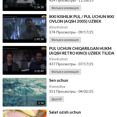
424 Просмотры
·
11/26/25
1:34:38
Фильм и анимация
⁣IKKI KISHILIK PUL / PUL UCHUN IKKI
OVLON (AQSH 2005) UZBEK
TILIDA
KinoKoinot
374 Просмотры
·
09/17/25
1:49:34
Фильм и анимация
⁣PUL UCHUN CHIQARILGAN HUKM
(AQSH RETRO KINO) UZBEK TILIDA
KinoKoinot
437 Просмотры
·
07/17/25
2:02:49
Фильм и анимация
⁣Sen uchun
Komediya
351 Просмотры
·
04/02/25
Другой
2:54
⁣Salat ozish uchun