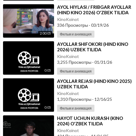
⁣AYOL HIYLASI / FRIBGAR AYOLLAR
(HIND KINO 2026) O'ZBEK TILIDA
KinoKoinot
336 Просмотры
·
03/19/26
2:00:05
Фильм и анимация
⁣AYOLLAR SHIFOKORI (HIND KINO
2026) UZBEK TILIDA
KinoKoinot
3,255 Просмотры
·
01/31/26
0:05
Фильм и анимация
⁣AYOLLAR REJASI (HIND KINO 2025)
UZBEK TILIDA
KinoKoinot
1,310 Просмотры
·
12/16/25
0:05
Фильм и анимация
⁣HAYOT UCHUN KURASH (KINO
2024) O'ZBEK TILIDA
KinoKoinot