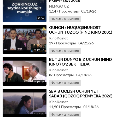
PREMYERA 2026
FILMGO UZ
1,147 Просмотры
·
05/18/26
0:06
Фильм и анимация
⁣GUNOH / HUQUQSHUNOST
UCHUN TUZOQ (HIND KINO 2001)
UZBEK TILIDA
KinoKoinot
297 Просмотры
·
04/21/26
2:12:57
Фильм и анимация
⁣BUTUN DUNYO BIZ UCHUN (HIND
KINO ) O'ZBEK TILIDA
KinoKoinot
86 Просмотры
·
04/18/26
2:19:02
Фильм и анимация
⁣SEVIB QOLISH UCHUN YETTI
SABAB (QOZOQ PREMYERA 2026)
O'ZBEK TILIDA
KinoKoinot
11,901 Просмотры
·
04/18/26
1:37:24
Фильм и анимация