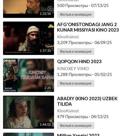
500 Просмотры
·
07/13/25
1:32:54
Фильм и анимация
⁣AFG'ONISTONDAGI JANG 2
KUNAR MISSIYASI KINO 2023
UZBEK TILIDA
KinoKoinot
3,209 Просмотры
·
06/09/25
1:57:30
Фильм и анимация
⁣QOPQON HIND 2023
KINOXEY VIMO
1,288 Просмотры
·
05/02/25
Фильм и анимация
2:20
⁣ABADIY (KINO 2023) UZBEK
TILIDA
KinoKoinot
479 Просмотры
·
04/13/25
1:44:02
Фильм и анимация
⁣Million Yangisi 2023