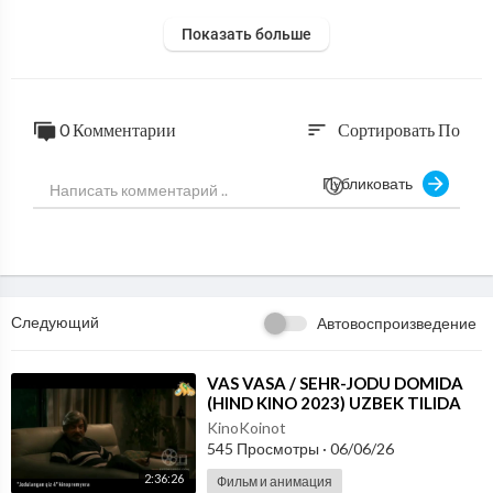
Показать больше
0 Комментарии
Сортировать По
sort
Публиковать
Следующий
Автовоспроизведение
⁣VAS VASA / SEHR-JODU DOMIDA
(HIND KINO 2023) UZBEK TILIDA
KinoKoinot
545 Просмотры
·
06/06/26
2:36:26
Фильм и анимация