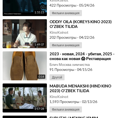
KinoKoinot
422 Просмотры
·
05/24/26
1:55:15
Фильм и анимация
⁣ODDIY OILA (KOREYS KINO 2023)
O'ZBEK TILIDA
KinoKoinot
202 Просмотры
·
04/22/26
1:49:07
Фильм и анимация
⁣2023 - новая, 2024 - убитая, 2025 -
снова как новая 😱 Реставрация
обуви. Качественный ремонт
Блич Москва химчистка
91 Просмотры
·
04/15/26
0:14
Другой
⁣MABUDA MENAKSHI (HIND KINO
2023) O'ZBEK TILIDA
KinoKoinot
1,593 Просмотры
·
02/13/26
2:17:28
Фильм и анимация