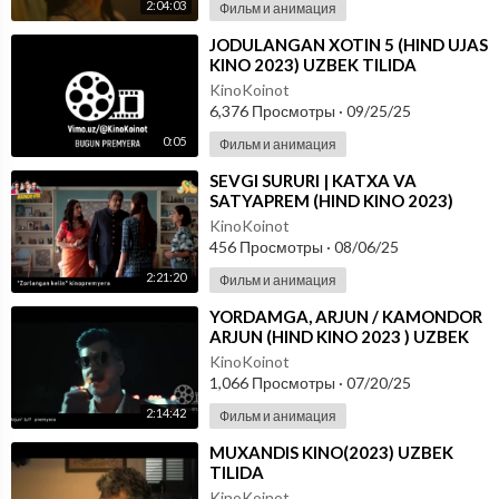
2:04:03
Фильм и анимация
⁣JODULANGAN XOTIN 5 (HIND UJAS
KINO 2023) UZBEK TILIDA
KinoKoinot
6,376 Просмотры
·
09/25/25
0:05
Фильм и анимация
⁣SEVGI SURURI | KATXA VA
SATYAPREM (HIND KINO 2023)
UZBEK TILIDA
KinoKoinot
456 Просмотры
·
08/06/25
2:21:20
Фильм и анимация
⁣YORDAMGA, ARJUN / KAMONDOR
ARJUN (HIND KINO 2023 ) UZBEK
TILIDA
KinoKoinot
1,066 Просмотры
·
07/20/25
2:14:42
Фильм и анимация
⁣MUXANDIS KINO(2023) UZBEK
TILIDA
KinoKoinot