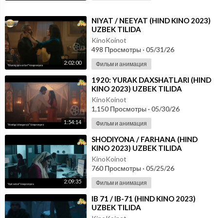
⁣NIYAT / NEEYAT (HIND KINO 2023)
UZBEK TILIDA
KinoKoinot
498 Просмотры
·
05/31/26
2:02:00
Фильм и анимация
⁣1920: YURAK DAXSHATLARI (HIND
KINO 2023) UZBEK TILIDA
KinoKoinot
1,150 Просмотры
·
05/30/26
1:54:14
Фильм и анимация
⁣SHODIYONA / FARHANA (HIND
KINO 2023) UZBEK TILIDA
KinoKoinot
760 Просмотры
·
05/25/26
2:09:35
Фильм и анимация
⁣IB 71 / IB-71 (HIND KINO 2023)
UZBEK TILIDA