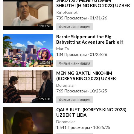
⁣SHRUTXI / MENING ISMIM
SHRUTHI (HIND KINO 2023) UZBEK
TILIDA
KinoKoinot
735 Просмотры
·
01/31/26
2:03:56
Фильм и анимация
⁣Barbie Skipper and the Big
Babysitting Adventure Barbie Η
Περιπέτεια της Skipper Babysitter
Mar Tv
(2023) τ
134 Просмотры
·
01/23/26
1:02:46
Фильм и анимация
⁣MENING BAXTLI NIKOHIM
(KOREYS KINO 2023) UZBEK
TILIDA
Doramalar
765 Просмотры
·
10/25/25
1:53:38
Фильм и анимация
⁣QALB JUFTI (KOREYS KINO 2023)
UZBEK TILIDA
Doramalar
1,541 Просмотры
·
10/25/25