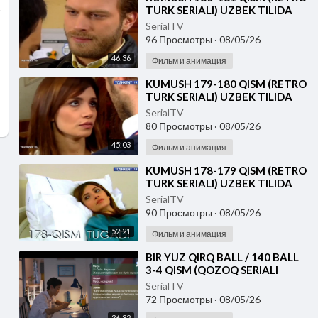
TURK SERIALI) UZBEK TILIDA
SerialTV
96 Просмотры
·
08/05/26
46:36
Фильм и анимация
⁣KUMUSH 179-180 QISM (RETRO
TURK SERIALI) UZBEK TILIDA
SerialTV
80 Просмотры
·
08/05/26
45:03
Фильм и анимация
⁣KUMUSH 178-179 QISM (RETRO
TURK SERIALI) UZBEK TILIDA
SerialTV
90 Просмотры
·
08/05/26
52:21
Фильм и анимация
⁣⁣BIR YUZ QIRQ BALL / 140 BALL
3-4 QISM (QOZOQ SERIALI
2026) UZBEK TILIDA
SerialTV
72 Просмотры
·
08/05/26
36:32