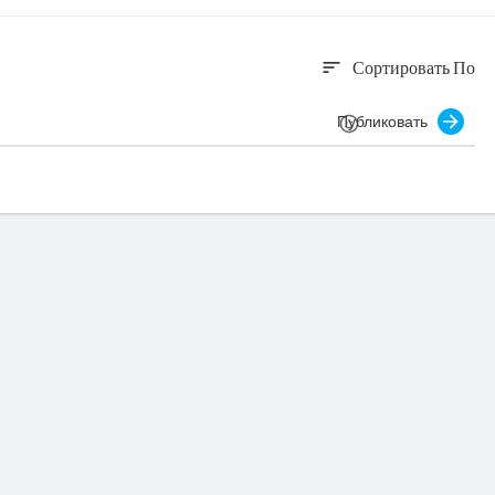
Сортировать По
sort
Публиковать