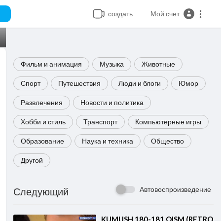
создать
Мой счет
Фильм и анимация
Музыка
Животные
Спорт
Путешествия
Люди и блоги
Юмор
Развлечения
Новости и политика
Хобби и стиль
Транспорт
Компьютерные игры
Образование
Наука и техника
Общество
Другой
Автовоспроизведение
Следующий
⁣KUMUSH 180-181 QISM (RETRO