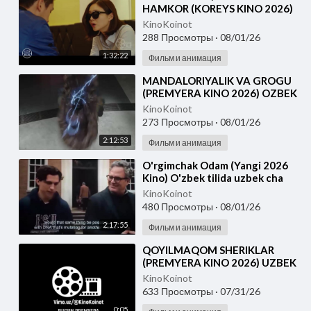
HAMKOR (KOREYS KINO 2026)
UZBEK TILIDA
KinoKoinot
288 Просмотры
·
08/01/26
1:32:22
Фильм и анимация
⁣MANDALORIYALIK VA GROGU
(PREMYERA KINO 2026) OZBEK
TILIDA
KinoKoinot
273 Просмотры
·
08/01/26
2:12:53
Фильм и анимация
⁣O'rgimchak Odam (Yangi 2026
Kino) O'zbek tilida uzbek cha
KinoKoinot
480 Просмотры
·
08/01/26
2:17:55
Фильм и анимация
⁣QOYILMAQOM SHERIKLAR
(PREMYERA KINO 2026) UZBEK
TILIDA
KinoKoinot
633 Просмотры
·
07/31/26
0:05