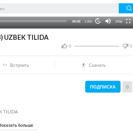
720p
auto
00:00
1.00x
240p
10
) UZBEK TILIDA
0
0
Встроить
Скачать
ПОДПИСКА
0
K TILIDA
Показать больше