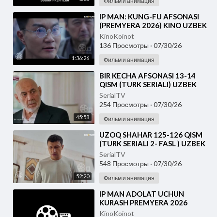
Фильм и анимация
⁣IP MAN: KUNG-FU AFSONASI
(PREMYERA 2026) KINO UZBEK
TILIDA - SKACHAT
KinoKoinot
136 Просмотры
·
07/30/26
1:36:26
Фильм и анимация
⁣BIR KECHA AFSONASI 13-14
QISM (TURK SERIALI) UZBEK
TILIDA
SerialTV
254 Просмотры
·
07/30/26
45:58
Фильм и анимация
⁣UZOQ SHAHAR 125-126 QISM
(TURK SERIALI 2- FASL ) UZBEK
TILIDA
SerialTV
548 Просмотры
·
07/30/26
52:20
Фильм и анимация
⁣IP MAN ADOLAT UCHUN
KURASH PREMYERA 2026
UZBEK TILIDA
KinoKoinot