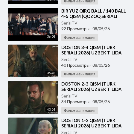
Фильм и анимация
⁣⁣BIR YUZ QIRQ BALL / 140 BALL
4-5 QISM (QOZOQ SERIALI
2026) UZBEK TILIDA
SerialTV
92 Просмотры
·
08/05/26
36:08
Фильм и анимация
⁣DOSTON 3-4 QISM (TURK
SERIALI 2026) UZBEK TILIDA
SerialTV
40 Просмотры
·
08/05/26
36:48
Фильм и анимация
⁣DOSTON 2-3 QISM (TURK
SERIALI 2026) UZBEK TILIDA
SerialTV
34 Просмотры
·
08/05/26
40:54
Фильм и анимация
⁣DOSTON 1-2 QISM (TURK
SERIALI 2026) UZBEK TILIDA
SerialTV