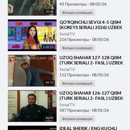
43 Просмотры
·
08/05/26
35:36
Фильм и анимация
⁣⁣QO'RQINCHLI SEVGI 4-5 QISM
(KOREYS SERIALI 2026) UZBEK
TILIDA
SerialTV
216 Просмотры
·
08/05/26
1:02:13
Фильм и анимация
⁣UZOQ SHAHAR 127-128 QISM
(TURK SERIALI 2- FASL ) UZBEK
TILIDA
SerialTV
112 Просмотры
·
08/05/26
46:52
Фильм и анимация
⁣UZOQ SHAHAR 126-127 QISM
(TURK SERIALI 2- FASL ) UZBEK
TILIDA
SerialTV
587 Просмотры
·
08/01/26
46:43
Фильм и анимация
⁣IDEAL SHERIK / ENG KUCHLI