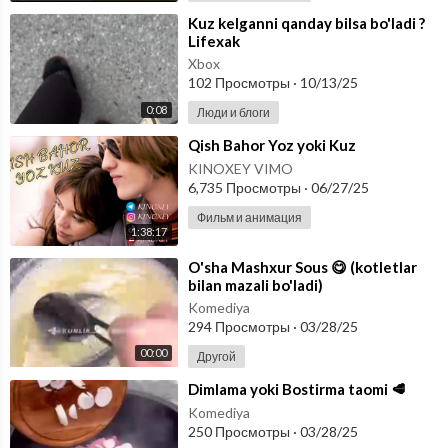
⁣Kuz kelganni qanday bilsa bo'ladi ?
Lifexak
Xbox
102 Просмотры
·
10/13/25
0:08
Люди и блоги
⁣Qish Bahor Yoz yoki Kuz
KINOXEY VIMO
6,735 Просмотры
·
06/27/25
Фильм и анимация
1:38:17
⁣O'sha Mashxur Sous 😋 (kotletlar
bilan mazali bo'ladi)
Komediya
294 Просмотры
·
03/28/25
00:00
Другой
⁣Dimlama yoki Bostirma taomi 🥩
Komediya
250 Просмотры
·
03/28/25