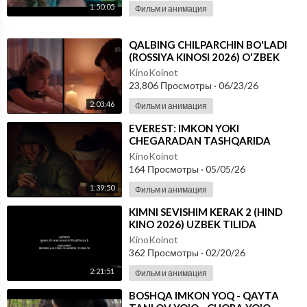
1:50:05
Фильм и анимация
⁣QALBING CHILPARCHIN BO'LADI
(ROSSIYA KINOSI 2026) O'ZBEK
TILIDA
KinoKoinot
23,806 Просмотры
·
06/23/26
2:03:46
Фильм и анимация
⁣EVEREST: IMKON YOKI
CHEGARADAN TASHQARIDA
(2013) UZBEK TILIDA
KinoKoinot
164 Просмотры
·
05/05/26
1:39:50
Фильм и анимация
⁣KIMNI SEVISHIM KERAK 2 (HIND
KINO 2026) UZBEK TILIDA
KinoKoinot
362 Просмотры
·
02/20/26
2:21:51
Фильм и анимация
⁣BOSHQA IMKON YOQ - QAYTA