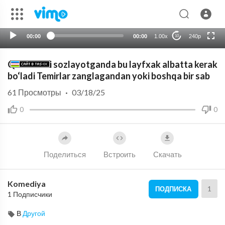
auto
00:00
00:00
1.00x
240p
10
Quvurlarni sozlayotganda bu layfxak albatta kerak
bo‘ladi Temirlar zanglagandan yoki boshqa bir sab
61
Просмотры
·
03/18/25
0
0
Поделиться
Встроить
Скачать
Komediya
1
ПОДПИСКА
1 Подписчики
В
Другой