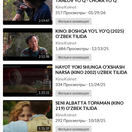
TANLOV YO'Q - CHORA YO'Q
(KOREYS KINO 2026) O'ZBEK
KinoKoinot
TILIDA
317 Просмотры
·
01/29/26
2:19:47
Фильм и анимация
⁣KINO: BOSHQA YO'L YO'Q (2025)
O'ZBEK TILIDA
KinoKoinot
1,686 Просмотры
·
12/13/25
2:12:38
Фильм и анимация
⁣HAYOT YOKI SHUNGA O'XSHASH
NARSA (KINO 2002) UZBEK TILIDA
KinoKoinot
334 Просмотры
·
11/24/25
1:35:22
Фильм и анимация
⁣SENI ALBATTA TOPAMAN (KINO
219) O'ZBEK TILIDA
KinoKoinot
292 Просмотры
·
10/18/25
1:51:37
Фильм и анимация