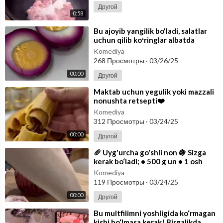
Другой
0:58
⁣Bu ajoyib yangilik bo'ladi, salatlar
uchun qilib koʻringlar albatda
yoqadi.❤️
Komediya
268 Просмотры
·
03/26/25
00:00
Другой
⁣Maktab uchun yegulik yoki mazzali
nonushta retsepti❤️
Komediya
312 Просмотры
·
03/24/25
00:00
Другой
⁣🥖 Uyg'urcha go'shli non 🍇 Sizga
kerak bo‘ladi; • 500 g un • 1 osh
qoshiq droja • 1 chimdi
Komediya
119 Просмотры
·
03/24/25
00:00
Другой
⁣Bu multfilimni yoshligida ko‘rmagan
kishi bo‘lmasa kerak! Birgalikda