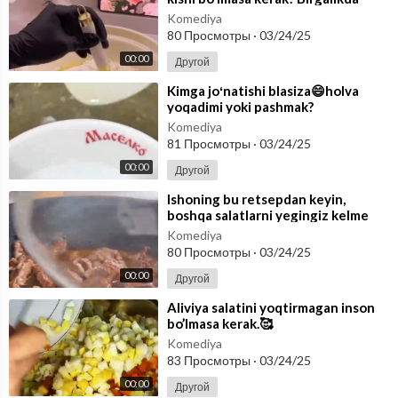
Multfilimdagi rastegayni tayyor
Komediya
80 Просмотры
·
03/24/25
00:00
Другой
⁣Kimga joʻnatishi blasiza😄holva
yoqadimi yoki pashmak?
Komediya
81 Просмотры
·
03/24/25
00:00
Другой
⁣Ishoning bu retsepdan keyin,
boshqa salatlarni yegingiz kelme
qoladi🥒
Komediya
80 Просмотры
·
03/24/25
00:00
Другой
⁣Aliviya salatini yoqtirmagan inson
bo’lmasa kerak.🥰
Komediya
83 Просмотры
·
03/24/25
00:00
Другой