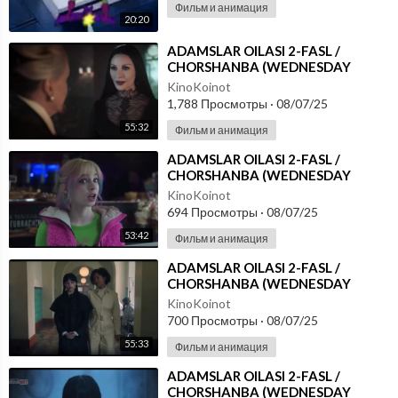
Фильм и анимация
20:20
⁣ADAMSLAR OILASI 2-FASL /
CHORSHANBA (WEDNESDAY
SERIALI) 4-5 QISM O'ZBEK TILIDA
KinoKoinot
"UENZDEY&am
1,788 Просмотры
·
08/07/25
55:32
Фильм и анимация
⁣ADAMSLAR OILASI 2-FASL /
CHORSHANBA (WEDNESDAY
SERIALI) 3-4 QISM O'ZBEK TILIDA
KinoKoinot
"UENZDEY&am
694 Просмотры
·
08/07/25
53:42
Фильм и анимация
⁣ADAMSLAR OILASI 2-FASL /
CHORSHANBA (WEDNESDAY
SERIALI) 2-3 QISM O'ZBEK TILIDA
KinoKoinot
"UENZDEY&am
700 Просмотры
·
08/07/25
55:33
Фильм и анимация
⁣ADAMSLAR OILASI 2-FASL /
CHORSHANBA (WEDNESDAY