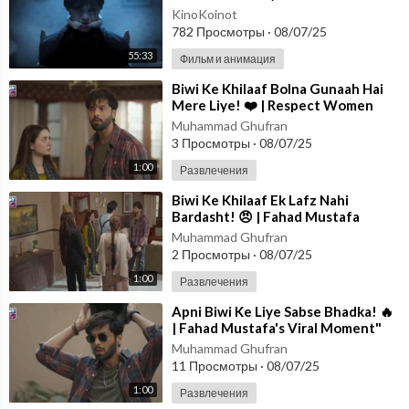
SERIALI) 1-2 QISM O'ZBEK TILIDA
KinoKoinot
"UENZDEY&am
782 Просмотры
·
08/07/25
55:33
Фильм и анимация
⁣Biwi Ke Khilaaf Bolna Gunaah Hai
Mere Liye! ❤️ | Respect Women
Clip"
Muhammad Ghufran
3 Просмотры
·
08/07/25
1:00
Развлечения
⁣Biwi Ke Khilaaf Ek Lafz Nahi
Bardasht! 😠 | Fahad Mustafa
Emotional Scene"
Muhammad Ghufran
2 Просмотры
·
08/07/25
1:00
Развлечения
⁣Apni Biwi Ke Liye Sabse Bhadka! 🔥
| Fahad Mustafa's Viral Moment"
Muhammad Ghufran
11 Просмотры
·
08/07/25
1:00
Развлечения