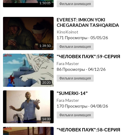
1:50:05
Фильм и анимация
⁣EVEREST: IMKON YOKI
CHEGARADAN TASHQARIDA
(2013) UZBEK TILIDA
KinoKoinot
171 Просмотры
·
05/05/26
1:39:50
Фильм и анимация
⁣"ЧЕЛОВЕК ПАУК":59-СЕРИЯ
Fara Master
86 Просмотры
·
04/12/26
Фильм и анимация
20:20
⁣"SUMERKI-14"
Fara Master
170 Просмотры
·
04/08/26
Фильм и анимация
14:00
⁣"ЧЕЛОВЕК ПАУК":58-СЕРИЯ