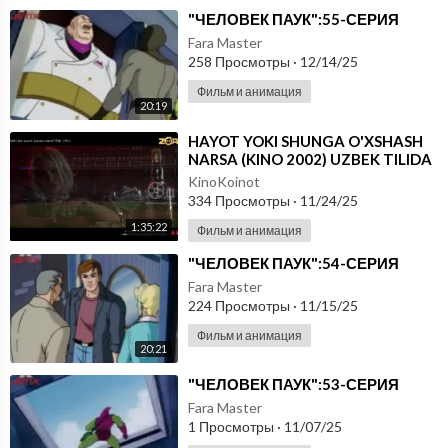
⁣"ЧЕЛОВЕК ПАУК":55-СЕРИЯ
Fara Master
258 Просмотры
·
12/14/25
Фильм и анимация
20:19
⁣HAYOT YOKI SHUNGA O'XSHASH
NARSA (KINO 2002) UZBEK TILIDA
KinoKoinot
334 Просмотры
·
11/24/25
1:35:22
Фильм и анимация
⁣"ЧЕЛОВЕК ПАУК":54-СЕРИЯ
Fara Master
224 Просмотры
·
11/15/25
Фильм и анимация
20:21
⁣"ЧЕЛОВЕК ПАУК":53-СЕРИЯ
Fara Master
1 Просмотры
·
11/07/25