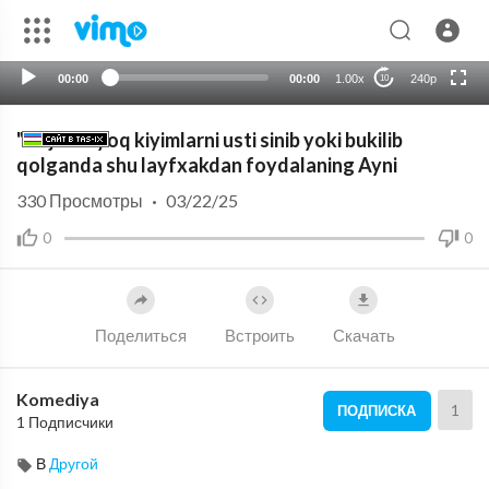
auto
00:00
00:00
1.00x
240p
10
"Koja"li oyoq kiyimlarni usti sinib yoki bukilib
qolganda shu layfxakdan foydalaning Ayni
330
Просмотры
·
03/22/25
0
0
Поделиться
Встроить
Скачать
Komediya
1
ПОДПИСКА
1 Подписчики
В
Другой