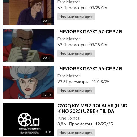
Fara Master
57 Просмотры
·
03/29/26
Фильм и анимация
20:20
⁣"ЧЕЛОВЕК ПАУК":57-СЕРИЯ
Fara Master
52 Просмотры
·
03/19/26
Фильм и анимация
20:20
⁣"ЧЕЛОВЕК ПАУК":56-СЕРИЯ
Fara Master
229 Просмотры
·
12/28/25
Фильм и анимация
17:56
⁣OYOQ KIYIMSIZ BOLALAR (HIND
KINO 2025) UZBEK TILIDA
KinoKoinot
8,861 Просмотры
·
12/27/25
0:05
Фильм и анимация