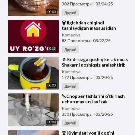
302 Просмотры
·
03/24/25
00:00
Другой
⁣🗑️ Ilgichdan chiqindi
tashlaydigan maxsus idish
yasash mumkinligini
Komediya
bilarmidingiz! Menimcha bu siz
83 Просмотры
·
03/22/25
0:11
Другой
⁣🥤 Endi sizga qoshiq kerak emas
Shakarni qoshiqsiz aralashtirib
yuboradigan maxsus chashka.
Komediya
172 Просмотры
·
03/20/25
00:00
Другой
⁣🔪Chopper tishlarini o‘tkirlash
uchun maxsus layfxak
Komediya
350 Просмотры
·
03/20/25
00:00
Другой
⁣👚 Kiyimdagi yog‘li dog‘ni