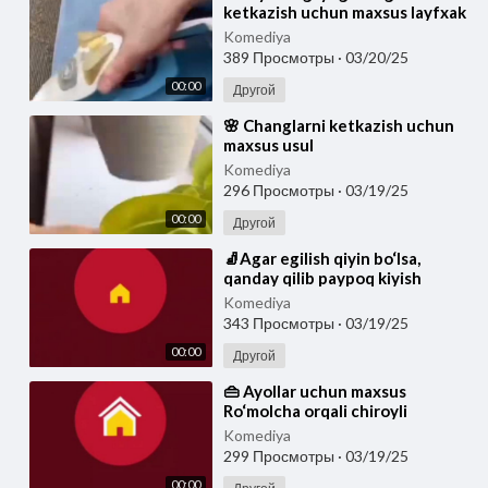
ketkazish uchun maxsus layfxak
Komediya
389 Просмотры
·
03/20/25
00:00
Другой
⁣🌸 Changlarni ketkazish uchun
maxsus usul
Komediya
296 Просмотры
·
03/19/25
00:00
Другой
⁣🧦Agar egilish qiyin bo‘lsa,
qanday qilib paypoq kiyish
kerak? Yoshi kattalar uchun
Komediya
maxsus layfxak,
343 Просмотры
·
03/19/25
00:00
Другой
⁣👜 Ayollar uchun maxsus
Ro‘molcha orqali chiroyli
sumkangizni yanada chiroyli
Komediya
qiling🥰
299 Просмотры
·
03/19/25
00:00