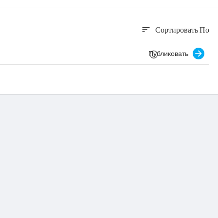
Сортировать По
sort
Публиковать