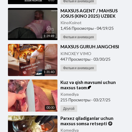
Фильм и анимация
⁣MAXSUS AGENT / MAHSUS
JOSUS (KINO 2025) UZBEK
TILIDA
KinoKoinot
1,456 Просмотры
·
04/19/25
1:29:49
Фильм и анимация
⁣MAXSUS GURUH JANGCHISI
KINOXEY VIMO
447 Просмотры
·
03/30/25
Фильм и анимация
1:31:40
⁣Kuz va qish mavsumi uchun
maxsus taom🍂
Komediya
215 Просмотры
·
03/27/25
00:00
Другой
⁣Parxez qiladiganlar uchun
maxsus somsa retsepti 😋
Komediya