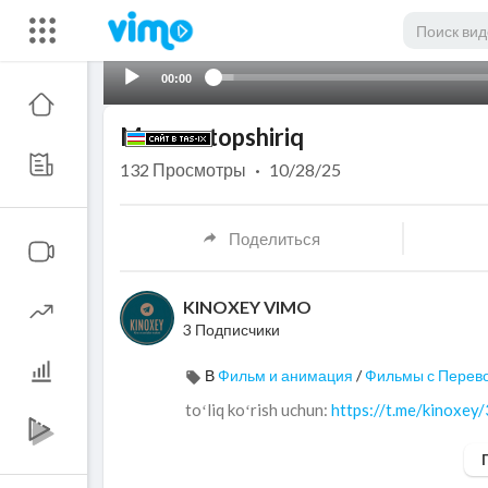
00:00
Maxsus topshiriq
132
Просмотры
·
10/28/25
Поделиться
KINOXEY VIMO
3 Подписчики
В
Фильм и анимация
/
Фильмы с Перев
toʻliq koʻrish uchun: ⁣
https://t.me/kinoxey