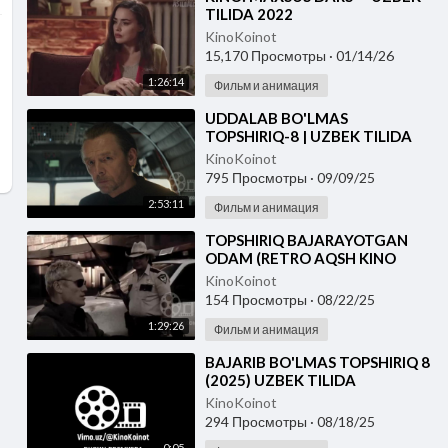
TILIDA 2022
KinoKoinot
15,170 Просмотры
·
01/14/26
1:26:14
Фильм и анимация
⁣UDDALAB BO'LMAS
TOPSHIRIQ-8 | UZBEK TILIDA
KinoKoinot
795 Просмотры
·
09/09/25
2:53:11
Фильм и анимация
⁣TOPSHIRIQ BAJARAYOTGAN
ODAM (RETRO AQSH KINO
2007) UZBEK TILIDA
KinoKoinot
154 Просмотры
·
08/22/25
1:29:26
Фильм и анимация
⁣BAJARIB BO'LMAS TOPSHIRIQ 8
(2025) UZBEK TILIDA
KinoKoinot
294 Просмотры
·
08/18/25
0:05