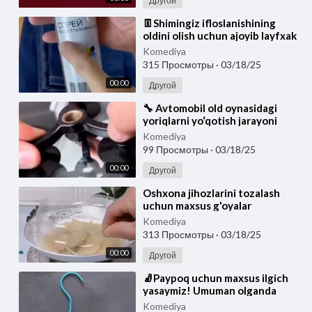
Другой
⁣👖Shimingiz ifloslanishining
oldini olish uchun ajoyib layfxak
Maxsus sprey orqali tomchilar
Komediya
shimda
315 Просмотры
·
03/18/25
00:00
Другой
⁣🔧 Avtomobil old oynasidagi
yoriqlarni yo‘qotish jarayoni
Maxsus polimer moddalar
Komediya
yordamida bunday s
99 Просмотры
·
03/18/25
00:00
Другой
⁣Oshxona jihozlarini tozalash
uchun maxsus g'oyalar
Komediya
313 Просмотры
·
03/18/25
00:00
Другой
⁣🧦Paypoq uchun maxsus ilgich
yasaymiz! Umuman olganda
yomon g‘oya emas, sinab ko‘rsa
Komediya