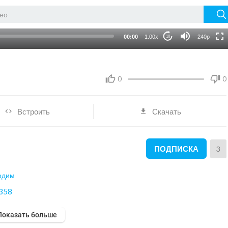
HD
auto
00:00
1.00x
240p
10
0
0
Встроить
Скачать
ПОДПИСКА
3
одим
/358
Показать больше