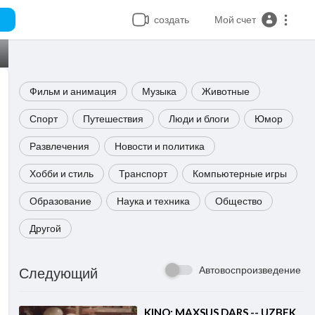
создать
Мой счет
Фильм и анимация
Музыка
Животные
Спорт
Путешествия
Люди и блоги
Юмор
Развлечения
Новости и политика
Хобби и стиль
Транспорт
Компьютерные игры
Образование
Наука и техника
Общество
Другой
Автовоспроизведение
Следующий
⁣KINO: MAXSUS DARS -- UZBEK