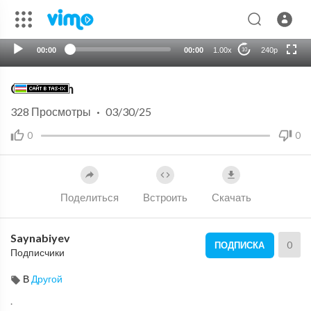
HD
auto
00:00
00:00
1.00x
240p
10
Oson taom
328
Просмотры
·
03/30/25
0
0
Поделиться
Встроить
Скачать
Saynabiyev
0
ПОДПИСКА
Подписчики
В
Другой
.