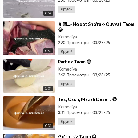
Другой
0:59
⁣👩🏻‍🍳 No'xot Sho'rak-Quvvat Taom
😋
Komediya
290 Просмотры
·
03/28/25
0:53
Другой
⁣Parhez Taom 😋
Komediya
262 Просмотры
·
03/28/25
Другой
1:04
⁣Tez, Oson, Mazali Desert 😋
Komediya
331 Просмотры
·
03/28/25
Другой
0:31
⁣Go'shtsiz Taom 😋