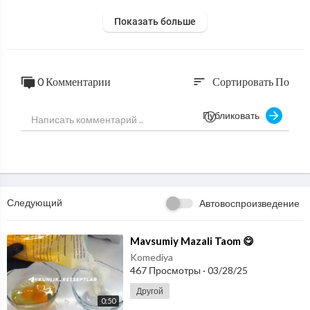
Показать больше
0 Комментарии
Сортировать По
sort
Публиковать
Следующий
Автовоспроизведение
⁣Mavsumiy Mazali Taom 😋
Komediya
467 Просмотры
·
03/28/25
Другой
0:50