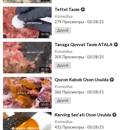
⁣Teftel Taom 😋
Komediya
279 Просмотры
·
03/28/25
Другой
00:00
⁣Tanaga Quvvat Taom ATALA 😋
Komediya
305 Просмотры
·
03/28/25
Другой
00:00
⁣Qozon Kabob Oson Usulda 😋
Komediya
362 Просмотры
·
03/28/25
Другой
00:00
⁣Karving San'ati Oson Usulda 😋
Komediya
432 Просмотры
·
03/28/25