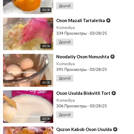
Другой
00:00
⁣Oson Mazali Tartaletka 😋
Komediya
334 Просмотры
·
03/28/25
Другой
00:00
⁣Noodatiy Oson Nonushta 😋
Komediya
395 Просмотры
·
03/28/25
Другой
00:00
⁣Oson Usulda Biskvitli Tort 😋
Komediya
306 Просмотры
·
03/28/25
Другой
00:00
⁣Qozon Kabob Oson Usulda 😋