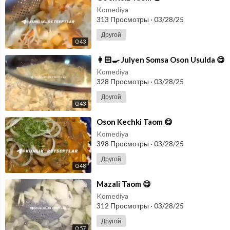
Komediya
313 Просмотры
·
03/28/25
Другой
0:43
⁣👩🏻‍🍳 Julyen Somsa Oson Usulda 😋
Komediya
328 Просмотры
·
03/28/25
Другой
0:43
⁣Oson Kechki Taom 😋
Komediya
398 Просмотры
·
03/28/25
Другой
0:48
⁣Mazali Taom 😋
Komediya
312 Просмотры
·
03/28/25
Другой
0:57