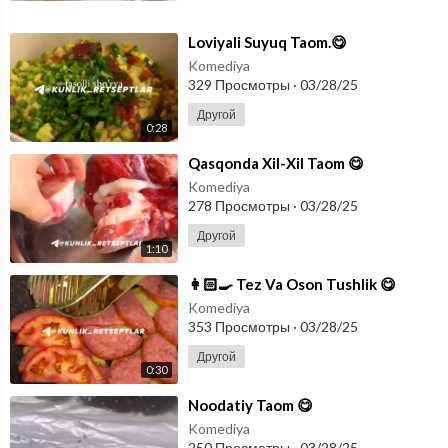
⁣Loviyali Suyuq Taom.😋
Komediya
329 Просмотры
·
03/28/25
Другой
0:28
⁣Qasqonda Xil-Xil Taom 😋
Komediya
278 Просмотры
·
03/28/25
Другой
1:10
⁣👩🏻‍🍳 Tez Va Oson Tushlik 😋
Komediya
353 Просмотры
·
03/28/25
Другой
0:30
⁣Noodatiy Taom 😋
Komediya
250 Просмотры
·
03/28/25