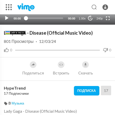
720p
auto
00:00
00:00
1.00x
240p
10
Lady Gaga - Disease (Official Music Video)
801
Просмотры
·
12/03/24
0
0
Поделиться
Встроить
Скачать
HypeTrend
17
ПОДПИСКА
17 Подписчики
В
Музыка
⁣Lady Gaga - Disease (Official Music Video)