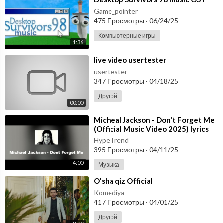
Game_pointer
475 Просмотры
·
06/24/25
Компьютерные игры
1:36
⁣live video usertester
usertester
347 Просмотры
·
04/18/25
Другой
00:00
⁣Micheal Jackson - Don't Forget Me
(Official Music Video 2025) lyrics
HypeTrend
395 Просмотры
·
04/11/25
4:00
Музыка
⁣O'sha qiz Official
Komediya
417 Просмотры
·
04/01/25
Другой