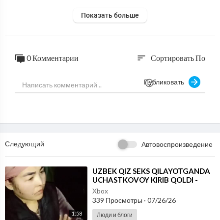
Показать больше
0 Комментарии
Сортировать По
sort
Публиковать
Следующий
Автовоспроизведение
⁣UZBEK QIZ SEKS QILAYOTGANDA
UCHASTKOVOY KIRIB QOLDI -
JONLI VIDEO 2026
Xbox
339 Просмотры
·
07/26/26
1:58
Люди и блоги