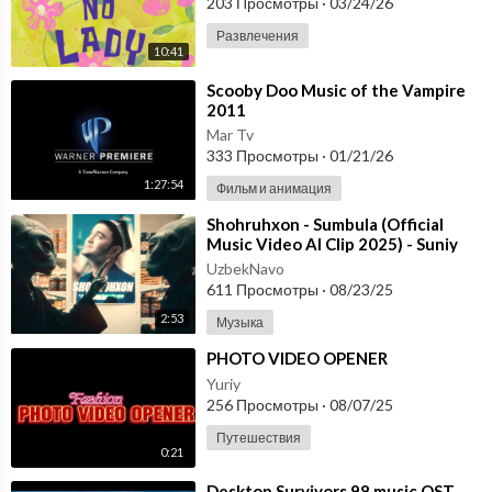
203 Просмотры
·
03/24/26
Развлечения
10:41
⁣Scooby Doo Music of the Vampire
2011
Mar Tv
333 Просмотры
·
01/21/26
1:27:54
Фильм и анимация
⁣Shohruhxon - Sumbula (Official
Music Video AI Clip 2025) - Suniy
Intelekt yordamida yaratilgan
UzbekNavo
611 Просмотры
·
08/23/25
2:53
Музыка
⁣PHOTO VIDEO OPENER
Yuriy
256 Просмотры
·
08/07/25
Путешествия
0:21
⁣Desktop Survivors 98 music OST