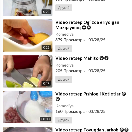
Другой
0:22
⁣Video retsep Og’izda eriydigan
Muzqaymoq 😋😋
Komediya
379 Просмотры
·
03/28/25
0:28
Другой
⁣Video retsep Mahito 😋😋
Komediya
205 Просмотры
·
03/28/25
Другой
0:47
⁣Video retsep Pıshloqli Kotletlar 😋
😋
Komediya
160 Просмотры
·
03/28/25
00:00
Другой
⁣Video retsep Tovuqdan Jarkob 😋😋