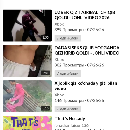
⁣UZBEK QIZ TAJRIBALI CHIQIB
QOLDI - JONLI VIDEO 2026
Xbox
399 Просмотры
·
07/26/26
1:55
Люди и блоги
⁣DADASI SEKS QILIB YOTGANDA
QIZI KIRIB QOLDI - JONLI VIDEO
2026
Xbox
302 Просмотры
·
07/26/26
2:51
Люди и блоги
⁣Xijoblik qiz ko'chada yigiti bilan
video
Xbox
146 Просмотры
·
07/26/26
0:15
Люди и блоги
⁣That's No Lady
jonathanfaison136