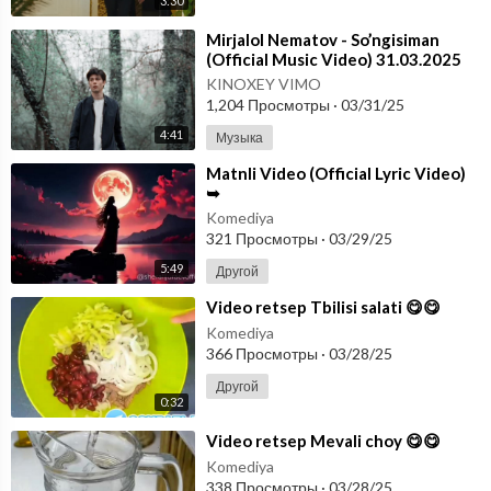
3:30
⁣Mirjalol Nematov - So’ngisiman
(Official Music Video) 31.03.2025
KINOXEY VIMO
1,204 Просмотры
·
03/31/25
4:41
Музыка
⁣Matnli Video (Official Lyric Video)
➥
Komediya
321 Просмотры
·
03/29/25
5:49
Другой
⁣Video retsep Tbilisi salati 😋😋
Komediya
366 Просмотры
·
03/28/25
Другой
0:32
⁣Video retsep Mevali choy 😋😋
Komediya
338 Просмотры
·
03/28/25