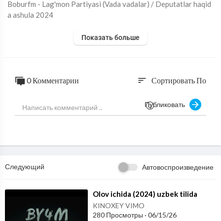
⁣Boburfm - Lag'mon Partiyasi (Vada vadalar) / Deputatlar haqid
a ashula 2024
Показать больше
0 Комментарии
Сортировать По
sort
Публиковать
Следующий
Автовоспроизведение
⁣Olov ichida (2024) uzbek tilida
KINOXEY VIMO
280 Просмотры
·
06/15/26