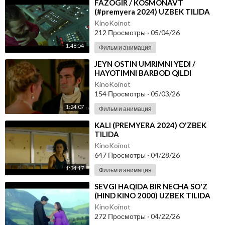
⁣FAZOGIR / KOSMONAVT
(#premyera 2024) UZBEK TILIDA
KinoKoinot
212 Просмотры
·
05/04/26
1:48:54
Фильм и анимация
⁣JEYN OSTIN UMRIMNI YEDI /
HAYOTIMNI BARBOD QILDI
(#premyera 2024) OZBEK TILIDA
KinoKoinot
154 Просмотры
·
05/03/26
1:24:07
Фильм и анимация
⁣KALI (PREMYERA 2024) O'ZBEK
TILIDA
KinoKoinot
647 Просмотры
·
04/28/26
1:34:17
Фильм и анимация
⁣SEVGI HAQIDA BIR NECHA SO'Z
(HIND KINO 2000) UZBEK TILIDA
KinoKoinot
272 Просмотры
·
04/22/26