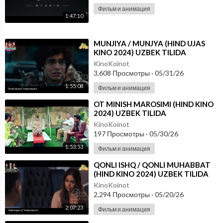
Фильм и анимация
1:47:10
⁣MUNJIYA / MUNJYA (HIND UJAS
KINO 2024) UZBEK TILIDA
KinoKoinot
3,608 Просмотры
·
05/31/26
1:55:08
Фильм и анимация
⁣OT MINISH MAROSIMI (HIND KINO
2024) UZBEK TILIDA
KinoKoinot
197 Просмотры
·
05/30/26
1:53:53
Фильм и анимация
⁣QONLI ISHQ / QONLI MUHABBAT
(HIND KINO 2024) UZBEK TILIDA
KinoKoinot
2,294 Просмотры
·
05/20/26
2:07:23
Фильм и анимация