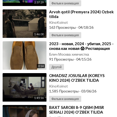
2:37:29
Фильм и анимация
⁣Arvoh qotil (Premyera 2024) Ozbek
tilida
KinoKoinot
163 Просмотры
·
04/18/26
1:46:00
Фильм и анимация
⁣2023 - новая, 2024 - убитая, 2025 -
снова как новая 😱 Реставрация
обуви. Качественный ремонт
Блич Москва химчистка
91 Просмотры
·
04/15/26
0:14
Другой
⁣OMADSIZ JOSUSLAR (KOREYS
KINO 2024) O'ZBEK TILIDA
KinoKoinot
1,585 Просмотры
·
03/06/26
1:45:16
Фильм и анимация
⁣BAXT SAROBI 8-9 QISM (MISR
SERIALI 2024) O'ZBEK TILIDA