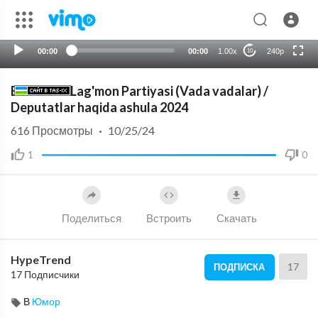
HD
auto
00:00
00:00
1.00x
240p
10
Boburfm - Lag'mon Partiyasi (Vada vadalar) /
Deputatlar haqida ashula 2024
616
Просмотры
·
10/25/24
1
0
Поделиться
Встроить
Скачать
HypeTrend
17
ПОДПИСКА
17 Подписчики
В
Юмор