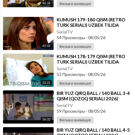
46:36
Фильм и анимация
⁣KUMUSH 179-180 QISM (RETRO
TURK SERIALI) UZBEK TILIDA
SerialTV
54 Просмотры
·
08/05/26
45:03
Фильм и анимация
⁣KUMUSH 178-179 QISM (RETRO
TURK SERIALI) UZBEK TILIDA
SerialTV
53 Просмотры
·
08/05/26
52:21
Фильм и анимация
⁣⁣BIR YUZ QIRQ BALL / 140 BALL 3-4
QISM (QOZOQ SERIALI 2026)
UZBEK TILIDA
SerialTV
59 Просмотры
·
08/05/26
36:32
Фильм и анимация
⁣⁣BIR YUZ QIRQ BALL / 140 BALL 4-5