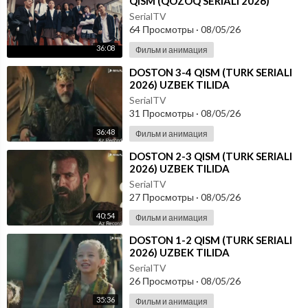
QISM (QOZOQ SERIALI 2026)
UZBEK TILIDA
SerialTV
64 Просмотры
·
08/05/26
36:08
Фильм и анимация
⁣DOSTON 3-4 QISM (TURK SERIALI
2026) UZBEK TILIDA
SerialTV
31 Просмотры
·
08/05/26
36:48
Фильм и анимация
⁣DOSTON 2-3 QISM (TURK SERIALI
2026) UZBEK TILIDA
SerialTV
27 Просмотры
·
08/05/26
40:54
Фильм и анимация
⁣DOSTON 1-2 QISM (TURK SERIALI
2026) UZBEK TILIDA
SerialTV
26 Просмотры
·
08/05/26
35:36
Фильм и анимация