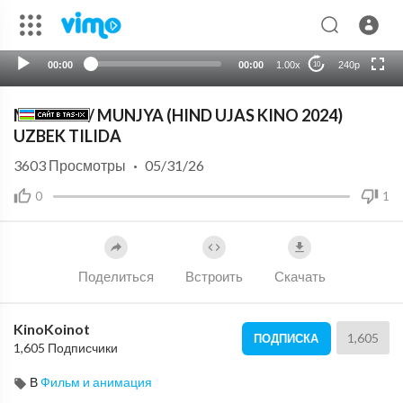
HD
auto
00:00
00:00
1.00x
240p
10
MUNJIYA / MUNJYA (HIND UJAS KINO 2024)
UZBEK TILIDA
3603
Просмотры
·
05/31/26
0
1
Поделиться
Встроить
Скачать
KinoKoinot
1,605
ПОДПИСКА
1,605 Подписчики
В
Фильм и анимация