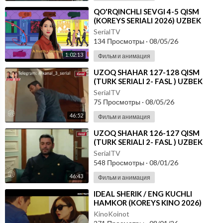
⁣⁣QO'RQINCHLI SEVGI 4-5 QISM
(KOREYS SERIALI 2026) UZBEK
TILIDA
SerialTV
134 Просмотры
·
08/05/26
1:02:13
Фильм и анимация
⁣UZOQ SHAHAR 127-128 QISM
(TURK SERIALI 2- FASL ) UZBEK
TILIDA
SerialTV
75 Просмотры
·
08/05/26
46:52
Фильм и анимация
⁣UZOQ SHAHAR 126-127 QISM
(TURK SERIALI 2- FASL ) UZBEK
TILIDA
SerialTV
548 Просмотры
·
08/01/26
46:43
Фильм и анимация
⁣IDEAL SHERIK / ENG KUCHLI
HAMKOR (KOREYS KINO 2026)
UZBEK TILIDA
KinoKoinot