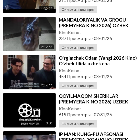
271 Просмотры
·
08/01/26
1:32:22
Фильм и анимация
⁣MANDALORIYALIK VA GROGU
(PREMYERA KINO 2026) OZBEK
TILIDA
KinoKoinot
237 Просмотры
·
08/01/26
2:12:53
Фильм и анимация
⁣O'rgimchak Odam (Yangi 2026 Kino)
O'zbek tilida uzbek cha
KinoKoinot
454 Просмотры
·
08/01/26
2:17:55
Фильм и анимация
⁣QOYILMAQOM SHERIKLAR
(PREMYERA KINO 2026) UZBEK
TILIDA
KinoKoinot
615 Просмотры
·
07/31/26
0:05
Фильм и анимация
⁣IP MAN: KUNG-FU AFSONASI
(PREMYERA 2026) KINO UZBEK