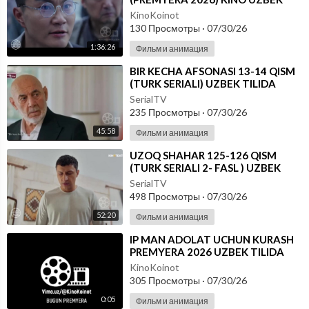
TILIDA - SKACHAT
KinoKoinot
130 Просмотры
·
07/30/26
1:36:26
Фильм и анимация
⁣BIR KECHA AFSONASI 13-14 QISM
(TURK SERIALI) UZBEK TILIDA
SerialTV
235 Просмотры
·
07/30/26
45:58
Фильм и анимация
⁣UZOQ SHAHAR 125-126 QISM
(TURK SERIALI 2- FASL ) UZBEK
TILIDA
SerialTV
498 Просмотры
·
07/30/26
52:20
Фильм и анимация
⁣IP MAN ADOLAT UCHUN KURASH
PREMYERA 2026 UZBEK TILIDA
KinoKoinot
305 Просмотры
·
07/30/26
0:05
Фильм и анимация