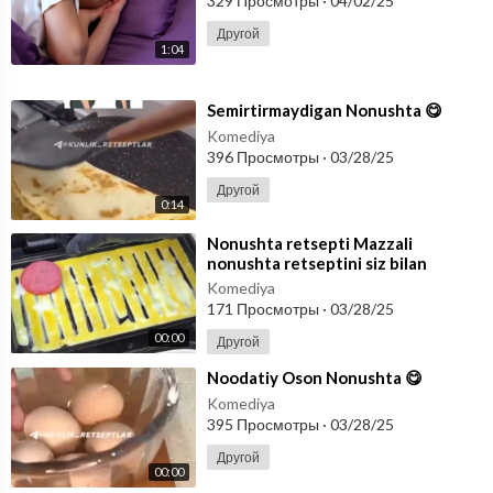
329 Просмотры
·
04/02/25
Другой
1:04
⁣Semirtirmaydigan Nonushta 😋
Komediya
396 Просмотры
·
03/28/25
Другой
0:14
⁣Nonushta retsepti Mazzali
nonushta retseptini siz bilan
bo’lishmoqchiman👇🏻
Komediya
171 Просмотры
·
03/28/25
00:00
Другой
⁣Noodatiy Oson Nonushta 😋
Komediya
395 Просмотры
·
03/28/25
Другой
00:00