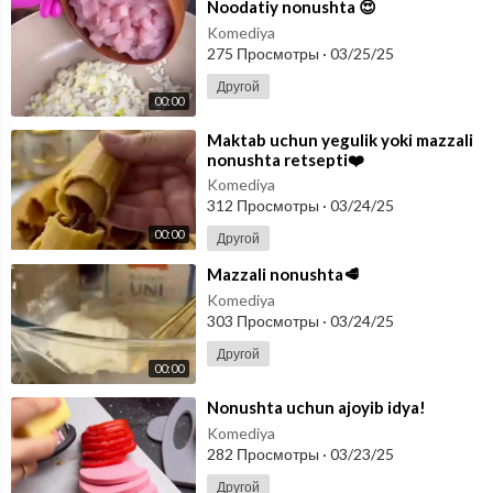
⁣Noodatiy nonushta 😍
Komediya
275 Просмотры
·
03/25/25
Другой
00:00
⁣Maktab uchun yegulik yoki mazzali
nonushta retsepti❤️
Komediya
312 Просмотры
·
03/24/25
00:00
Другой
⁣Mazzali nonushta🥩
Komediya
303 Просмотры
·
03/24/25
Другой
00:00
⁣Nonushta uchun ajoyib idya!
Komediya
282 Просмотры
·
03/23/25
Другой