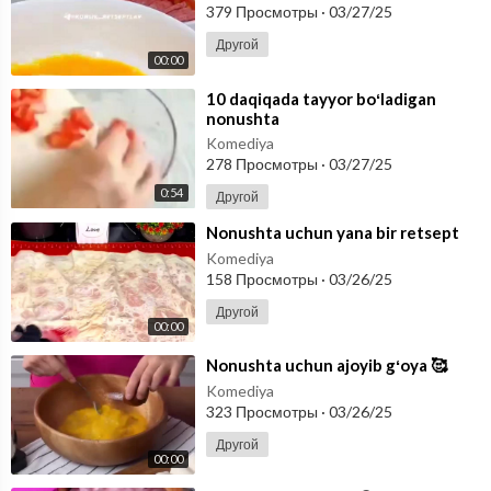
379 Просмотры
·
03/27/25
Другой
00:00
⁣10 daqiqada tayyor boʻladigan
nonushta
Komediya
278 Просмотры
·
03/27/25
0:54
Другой
⁣Nonushta uchun yana bir retsept
Komediya
158 Просмотры
·
03/26/25
Другой
00:00
⁣Nonushta uchun ajoyib gʻoya 🥰
Komediya
323 Просмотры
·
03/26/25
Другой
00:00