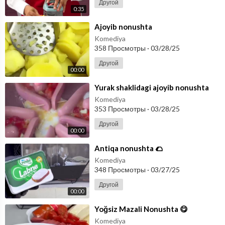
Другой
0:35
⁣Ajoyib nonushta
Komediya
358 Просмотры
·
03/28/25
Другой
00:00
⁣Yurak shaklidagi ajoyib nonushta
Komediya
353 Просмотры
·
03/28/25
Другой
00:00
⁣Antiqa nonushta 🌮
Komediya
348 Просмотры
·
03/27/25
Другой
00:00
⁣Yoğsiz Mazali Nonushta 😋
Komediya