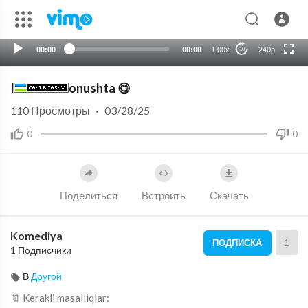
auto
00:00
00:00
1.00x
240p
10
Ishtahali nonushta 😋
110
Просмотры
·
03/28/25
0
0
Поделиться
Встроить
Скачать
Komediya
1
ПОДПИСКА
1 Подписчики
В
Другой
🔖 Kerakli masalliqlar: