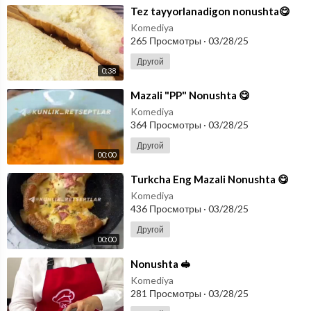
⁣Tez tayyorlanadigon nonushta😋
Komediya
265 Просмотры
·
03/28/25
Другой
0:38
⁣Mazali "PP" Nonushta 😋
Komediya
364 Просмотры
·
03/28/25
Другой
00:00
⁣Turkcha Eng Mazali Nonushta 😋
Komediya
436 Просмотры
·
03/28/25
Другой
00:00
⁣Nonushta 🥪
Komediya
281 Просмотры
·
03/28/25