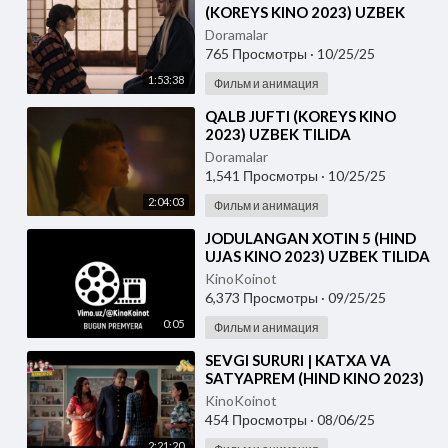
(KOREYS KINO 2023) UZBEK
TILIDA
Doramalar
765 Просмотры
·
10/25/25
1:53:38
Фильм и анимация
⁣QALB JUFTI (KOREYS KINO
2023) UZBEK TILIDA
Doramalar
1,541 Просмотры
·
10/25/25
2:04:03
Фильм и анимация
⁣JODULANGAN XOTIN 5 (HIND
UJAS KINO 2023) UZBEK TILIDA
KinoKoinot
6,373 Просмотры
·
09/25/25
0:05
Фильм и анимация
⁣SEVGI SURURI | KATXA VA
SATYAPREM (HIND KINO 2023)
UZBEK TILIDA
KinoKoinot
454 Просмотры
·
08/06/25
2:21:20