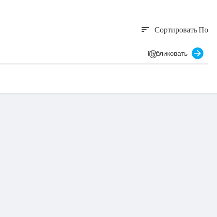
Сортировать По
sort
Публиковать