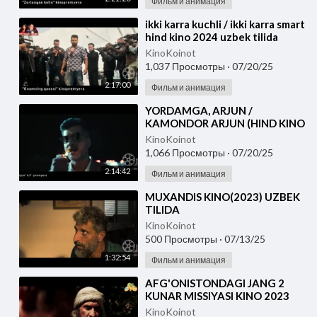
Фильм и анимация
⁣ikki karra kuchli / ikki karra smart
hind kino 2024 uzbek tilida
KinoKoinot
1,037 Просмотры
·
07/20/25
2:17:00
Фильм и анимация
⁣YORDAMGA, ARJUN /
KAMONDOR ARJUN (HIND KINO
2023 ) UZBEK TILIDA
KinoKoinot
1,066 Просмотры
·
07/20/25
2:14:42
Фильм и анимация
⁣MUXANDIS KINO(2023) UZBEK
TILIDA
KinoKoinot
500 Просмотры
·
07/13/25
1:32:54
Фильм и анимация
⁣AFG'ONISTONDAGI JANG 2
KUNAR MISSIYASI KINO 2023
UZBEK TILIDA
KinoKoinot