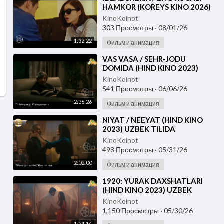
HAMKOR (KOREYS KINO 2026)
UZBEK TILIDA
KinoKoinot
303 Просмотры
·
08/01/26
1:32:22
Фильм и анимация
⁣VAS VASA / SEHR-JODU
DOMIDA (HIND KINO 2023)
UZBEK TILIDA
KinoKoinot
541 Просмотры
·
06/06/26
2:36:26
Фильм и анимация
⁣NIYAT / NEEYAT (HIND KINO
2023) UZBEK TILIDA
KinoKoinot
498 Просмотры
·
05/31/26
2:02:00
Фильм и анимация
⁣1920: YURAK DAXSHATLARI
(HIND KINO 2023) UZBEK
TILIDA
KinoKoinot
1,150 Просмотры
·
05/30/26
1:54:14