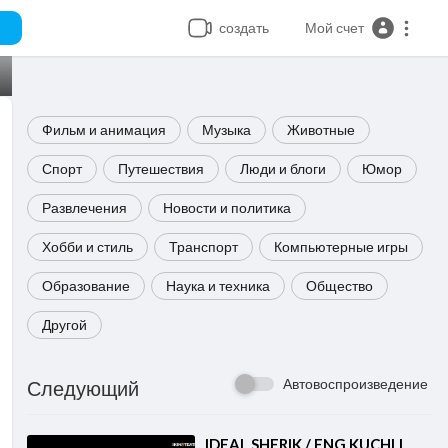
создать
Мой счет
Фильм и анимация
Музыка
Животные
Спорт
Путешествия
Люди и блоги
Юмор
Развлечения
Новости и политика
Хобби и стиль
Транспорт
Компьютерные игры
Образование
Наука и техника
Общество
Другой
Автовоспроизведение
Следующий
⁣IDEAL SHERIK / ENG KUCHLI