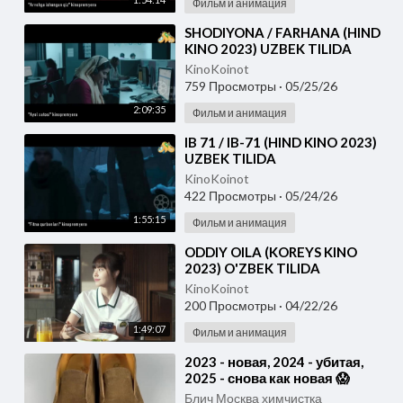
Фильм и анимация
⁣SHODIYONA / FARHANA (HIND
KINO 2023) UZBEK TILIDA
KinoKoinot
759 Просмотры
·
05/25/26
2:09:35
Фильм и анимация
⁣IB 71 / IB-71 (HIND KINO 2023)
UZBEK TILIDA
KinoKoinot
422 Просмотры
·
05/24/26
1:55:15
Фильм и анимация
⁣ODDIY OILA (KOREYS KINO
2023) O'ZBEK TILIDA
KinoKoinot
200 Просмотры
·
04/22/26
1:49:07
Фильм и анимация
⁣2023 - новая, 2024 - убитая,
2025 - снова как новая 😱
Реставрация обуви.
Блич Москва химчистка