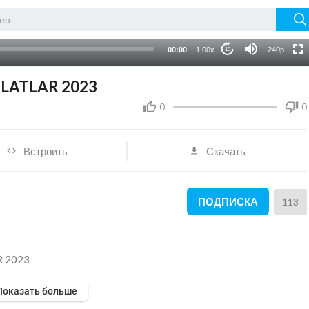
720p
auto
00:00
1.00x
240p
10
VLATLAR 2023
0
0
Встроить
Скачать
ПОДПИСКА
113
R 2023
Показать больше