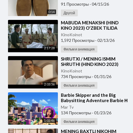
Качественный ремонт
91 Просмотры
·
04/15/26
0:14
Другой
⁣MABUDA MENAKSHI (HIND
KINO 2023) O'ZBEK TILIDA
KinoKoinot
1,592 Просмотры
·
02/13/26
2:17:28
Фильм и анимация
⁣SHRUTXI / MENING ISMIM
SHRUTHI (HIND KINO 2023)
UZBEK TILIDA
KinoKoinot
734 Просмотры
·
01/31/26
2:03:56
Фильм и анимация
⁣Barbie Skipper and the Big
Babysitting Adventure Barbie Η
Περιπέτεια της Skipper
Mar Tv
Babysitter (2023) τ
134 Просмотры
·
01/23/26
1:02:46
Фильм и анимация
⁣MENING BAXTLI NIKOHIM