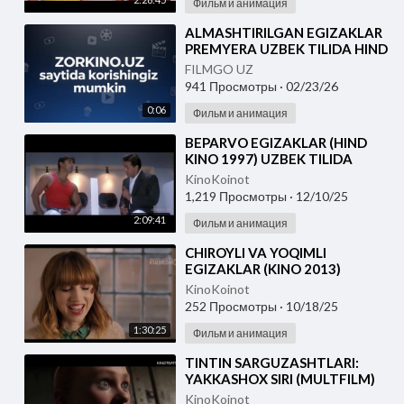
Фильм и анимация
⁣ALMASHTIRILGAN EGIZAKLAR
PREMYERA UZBEK TILIDA HIND
KINOSI 2014
FILMGO UZ
941 Просмотры
·
02/23/26
0:06
Фильм и анимация
⁣BEPARVO EGIZAKLAR (HIND
KINO 1997) UZBEK TILIDA
KinoKoinot
1,219 Просмотры
·
12/10/25
2:09:41
Фильм и анимация
⁣CHIROYLI VA YOQIMLI
EGIZAKLAR (KINO 2013)
O'ZBEK TILIDA
KinoKoinot
252 Просмотры
·
10/18/25
1:30:25
Фильм и анимация
⁣TINTIN SARGUZASHTLARI:
YAKKASHOX SIRI (MULTFILM)
O'ZBEK TILIDA
KinoKoinot