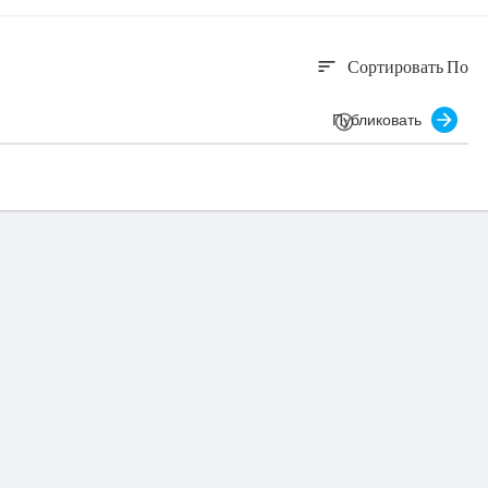
Сортировать По
sort
Публиковать