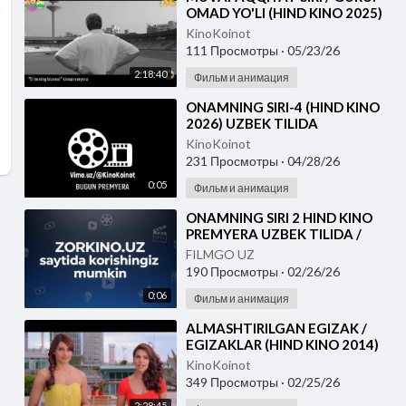
OMAD YO'LI (HIND KINO 2025)
UZBEK TILIDA
KinoKoinot
111 Просмотры
·
05/23/26
2:18:40
Фильм и анимация
⁣ONAMNING SIRI-4 (HIND KINO
2026) UZBEK TILIDA
KinoKoinot
231 Просмотры
·
04/28/26
0:05
Фильм и анимация
⁣ONAMNING SIRI 2 HIND KINO
PREMYERA UZBEK TILIDA /
EKLAVYA 2007
FILMGO UZ
190 Просмотры
·
02/26/26
0:06
Фильм и анимация
⁣ALMASHTIRILGAN EGIZAK /
EGIZAKLAR (HIND KINO 2014)
O'ZBEK TILIDA
KinoKoinot
349 Просмотры
·
02/25/26
2:28:45