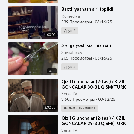
⁣Baxtli yashash siri topildi
Komediya
539 Просмотры
·
03/16/25
Другой
00:00
⁣5 yilga yosh ko'rinish siri
Saynabiyev
205 Просмотры
·
03/16/25
Другой
0:30
⁣Qizil G'unchalar (2-fasl) / KIZIL
GONCALAR 30-31 QISM(TURK
SERIALI) TURK TILIDA
SerialTV
3,505 Просмотры
·
03/12/25
2:32:51
Фильм и анимация
⁣Qizil G'unchalar (2-fasl) / KIZIL
GONCALAR 29-30 QISM(TURK
SERIALI) TURK TILIDA
SerialTV