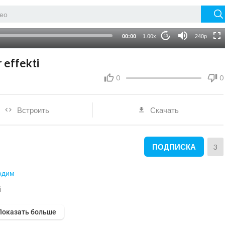
720p
auto
00:00
1.00x
240p
10
r effekti
0
0
Встроить
Скачать
ПОДПИСКА
3
одим
i
Показать больше