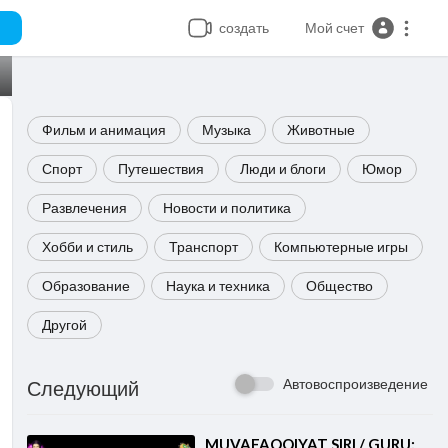
создать
Мой счет
Фильм и анимация
Музыка
Животные
Спорт
Путешествия
Люди и блоги
Юмор
Развлечения
Новости и политика
Хобби и стиль
Транспорт
Компьютерные игры
Образование
Наука и техника
Общество
Другой
Автовоспроизведение
Следующий
⁣MUVAFAQQIYAT SIRI / GURU: