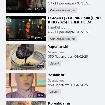
1,471 Просмотры
·
05/25/25
1:39:28
Фильм и анимация
⁣EGIZAK QIZLARNING SIRI (HIND
KINO 2025) UZBEK TILIDA
KinoKoinot
6,724 Просмотры
·
05/25/25
1:49:53
Фильм и анимация
⁣Yaponlar siri
Saynabiyev
350 Просмотры
·
04/02/25
Другой
0:32
⁣Yoshlik siri
Saynabiyev
450 Просмотры
·
03/23/25
Другой
0:59
⁣Korealiklar siri