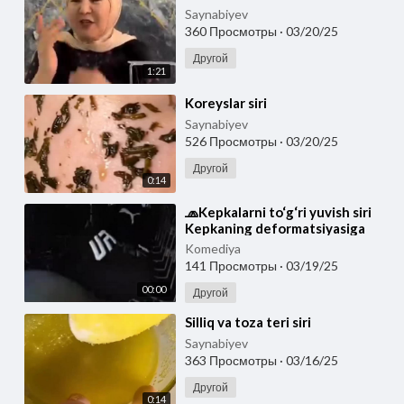
Saynabiyev
360 Просмотры
·
03/20/25
Другой
1:21
⁣Koreyslar siri
Saynabiyev
526 Просмотры
·
03/20/25
Другой
0:14
⁣🧢Kepkalarni to‘g‘ri yuvish siri
Kepkaning deformatsiyasiga
ya’ni formasi buzilishiga yo‘l
Komediya
qo‘ymasli
141 Просмотры
·
03/19/25
00:00
Другой
⁣Silliq va toza teri siri
Saynabiyev
363 Просмотры
·
03/16/25
Другой
0:14