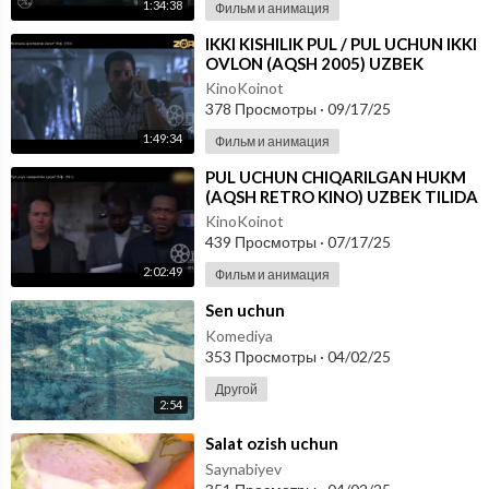
1:34:38
Фильм и анимация
⁣IKKI KISHILIK PUL / PUL UCHUN IKKI
OVLON (AQSH 2005) UZBEK
TILIDA
KinoKoinot
378 Просмотры
·
09/17/25
1:49:34
Фильм и анимация
⁣PUL UCHUN CHIQARILGAN HUKM
(AQSH RETRO KINO) UZBEK TILIDA
KinoKoinot
439 Просмотры
·
07/17/25
2:02:49
Фильм и анимация
⁣Sen uchun
Komediya
353 Просмотры
·
04/02/25
Другой
2:54
⁣Salat ozish uchun
Saynabiyev