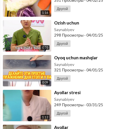
351 Просмотры
·
04/02/25
Другой
1:16
⁣Ozish uchun
Saynabiyev
298 Просмотры
·
04/01/25
Другой
0:55
⁣Oyoq uchun mashqlar
Saynabiyev
321 Просмотры
·
04/01/25
Другой
0:09
⁣Ayollar stresi
Saynabiyev
249 Просмотры
·
03/31/25
Другой
1:12
⁣Ayollar