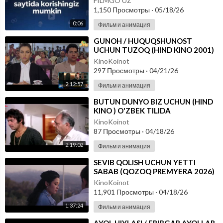
FILMGO UZ
1,150 Просмотры
·
05/18/26
0:06
Фильм и анимация
⁣GUNOH / HUQUQSHUNOST
UCHUN TUZOQ (HIND KINO 2001)
UZBEK TILIDA
KinoKoinot
297 Просмотры
·
04/21/26
2:12:57
Фильм и анимация
⁣BUTUN DUNYO BIZ UCHUN (HIND
KINO ) O'ZBEK TILIDA
KinoKoinot
87 Просмотры
·
04/18/26
2:19:02
Фильм и анимация
⁣SEVIB QOLISH UCHUN YETTI
SABAB (QOZOQ PREMYERA 2026)
O'ZBEK TILIDA
KinoKoinot
11,901 Просмотры
·
04/18/26
1:37:24
Фильм и анимация