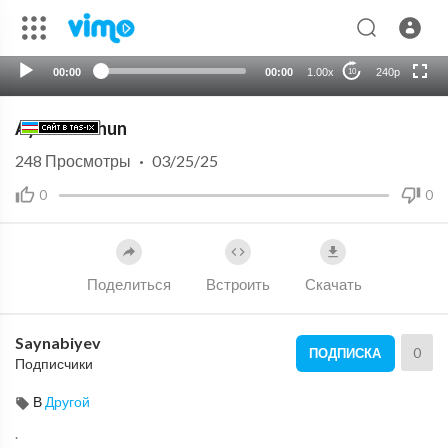
HD
auto
00:00
00:00
1.00x
240p
10
Ayollar uchun
248
Просмотры
·
03/25/25
0
0
Поделиться
Встроить
Скачать
Saynabiyev
0
ПОДПИСКА
Подписчики
В
Другой
.