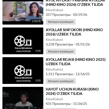
⁣AYOL HIYLASI / FRIBGAR AYOLLAR
(HIND KINO 2026) O'ZBEK TILIDA
KinoKoinot
337 Просмотры
·
03/19/26
2:00:05
Фильм и анимация
⁣AYOLLAR SHIFOKORI (HIND KINO
2026) UZBEK TILIDA
KinoKoinot
3,258 Просмотры
·
01/31/26
0:05
Фильм и анимация
⁣AYOLLAR REJASI (HIND KINO 2025)
UZBEK TILIDA
KinoKoinot
1,311 Просмотры
·
12/16/25
0:05
Фильм и анимация
⁣HAYOT UCHUN KURASH (KINO
2024) O'ZBEK TILIDA
KinoKoinot
435 Просмотры
·
11/26/25