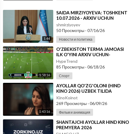
⁣⁣SAIDA MIRZIYOYEVA: TOSHKENT
10.07.2026 - ARXIV UCHUN
shmirziyoyev
50 Просмотры
·
07/16/26
1:44
Новости и политика
⁣O'ZBEKISTON TERMA JAMOASI
ILK O'YINI ARXIV UCHUN-
FUTBOOL BO'YICHA JAHON
HypeTrend
CHEMPIONATI
85 Просмотры
·
06/18/26
1:58:16
Спорт
⁣AYOLLAR QO'ZG'OLONI (HIND
KINO 2026) UZBEK TILIDA
KinoKoinot
269 Просмотры
·
06/09/26
1:43:16
Фильм и анимация
⁣SHANTAJCHI AYOLLAR HIND KINO
PREMYERA 2026