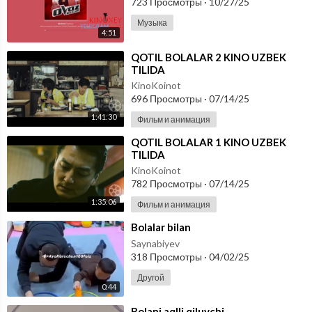
723 Просмотры
·
10/27/25
Музыка
4:51
⁣QOTIL BOLALAR 2 KINO UZBEK
TILIDA
KinoKoinot
696 Просмотры
·
07/14/25
1:41:30
Фильм и анимация
⁣QOTIL BOLALAR 1 KINO UZBEK
TILIDA
KinoKoinot
782 Просмотры
·
07/14/25
1:35:06
Фильм и анимация
⁣Bolalar bilan
Saynabiyev
318 Просмотры
·
04/02/25
Другой
0:44
⁣Bolani aqlli qiluvchi