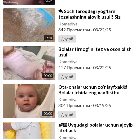
0:19
⁣🪮 Soch taroqdagi yogʻlarni
tozalashning ajoyib usuli! Siz
taroqdagi yogʻlarni bolalar
Komediya
prysipkasi yo
342 Просмотры
·
03/22/25
0:24
Другой
⁣Bolalar tirnog'ini tez va oson olish
usuli
Komediya
417 Просмотры
·
03/22/25
00:00
Другой
⁣Ota-onalar uchun zo‘r layfxak😅
Bolalar ichida eng xavflisi bu
emaklaydiganlari bo‘lsa kerak,
Komediya
ozgina
304 Просмотры
·
03/19/25
00:00
Другой
⁣👶🏻Uyqudagi bolalar uchun ajoyib
lifehack
Komediya