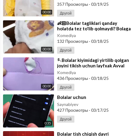
357 Просмотры
·
03/19/25
00:00
Другой
⁣👶🏻Bolalar tagliklari qanday
holatda tez to'lib qolmaydi? Bolaga
taglik kiydirishdan avval tagl
Komediya
132 Просмотры
·
03/18/25
00:00
Другой
⁣🪡Bolalar kiyimidagi yirtilib qolgan
joyini tikish uchun layfxak Avval
kurtka sentifonini ichiga jo
Komediya
436 Просмотры
·
03/18/25
00:00
Другой
⁣Bolalar uchun
Saynabiyev
427 Просмотры
·
03/17/25
Другой
0:35
⁣Bolalar tish chiqish davri