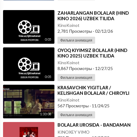
⁣ZAHARLANGAN BOLALAR (HIND
KINO 2026) UZBEK TILIDA
KinoKoinot
2,781 Просмотры
·
02/12/26
0:05
Фильм и анимация
⁣OYOQ KIYIMSIZ BOLALAR (HIND
KINO 2025) UZBEK TILIDA
KinoKoinot
8,867 Просмотры
·
12/27/25
0:05
Фильм и анимация
⁣KRASAVCHIK YIGITLAR /
KELISHGAN BOLALAR / CHIROYLI
KO'RKAM YIGITLAR (KOREYA KINO
KinoKoinot
2025) UZBEK TI
567 Просмотры
·
11/24/25
1:33:08
Фильм и анимация
⁣BOLALAR IJROSIDA - BANDAMAN
KINOXEY VIMO