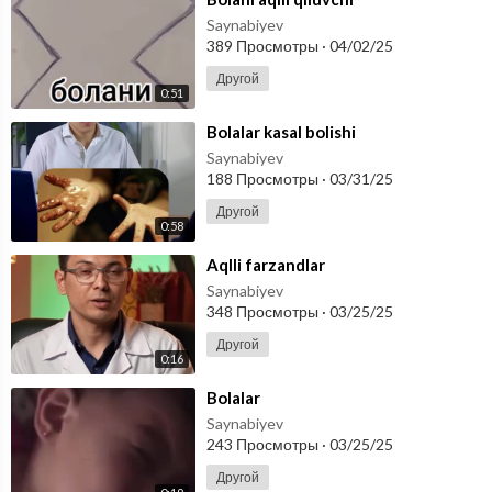
Saynabiyev
389 Просмотры
·
04/02/25
Другой
0:51
⁣Bolalar kasal bolishi
Saynabiyev
188 Просмотры
·
03/31/25
Другой
0:58
⁣Aqlli farzandlar
Saynabiyev
348 Просмотры
·
03/25/25
Другой
0:16
⁣Bolalar
Saynabiyev
243 Просмотры
·
03/25/25
Другой