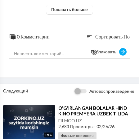
Показать больше
0 Комментарии
Сортировать По
sort
Публиковать
Следующий
Автовоспроизведение
⁣O'G'IRLANGAN BOLALAR HIND
KINO PREMYERA UZBEK TILIDA
2026
FILMGO UZ
2,683 Просмотры
·
02/26/26
0:06
Фильм и анимация