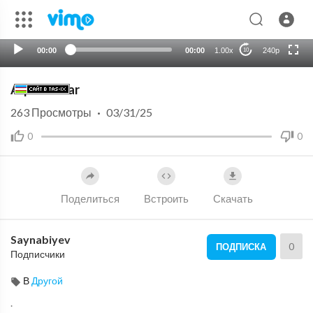
HD
auto
00:00
00:00
1.00x
240p
10
Aqlli bolalar
263
Просмотры
·
03/31/25
0
0
Поделиться
Встроить
Скачать
Saynabiyev
0
ПОДПИСКА
Подписчики
В
Другой
.