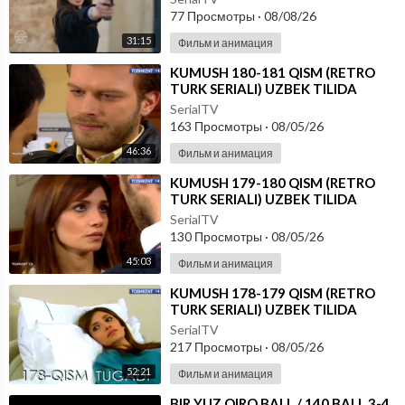
77 Просмотры
·
08/08/26
31:15
Фильм и анимация
⁣KUMUSH 180-181 QISM (RETRO
TURK SERIALI) UZBEK TILIDA
SerialTV
163 Просмотры
·
08/05/26
46:36
Фильм и анимация
⁣KUMUSH 179-180 QISM (RETRO
TURK SERIALI) UZBEK TILIDA
SerialTV
130 Просмотры
·
08/05/26
45:03
Фильм и анимация
⁣KUMUSH 178-179 QISM (RETRO
TURK SERIALI) UZBEK TILIDA
SerialTV
217 Просмотры
·
08/05/26
52:21
Фильм и анимация
⁣⁣BIR YUZ QIRQ BALL / 140 BALL 3-4