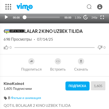
HD
auto
00:00
00:00
1.00x
240p
10
QOTIL BOLALAR 2 KINO UZBEK TILIDA
698
Просмотры
·
07/14/25
0
0
Поделиться
Встроить
Скачать
KinoKoinot
1,605
ПОДПИСКА
1,605 Подписчики
В
Фильм и анимация
⁣QOTIL BOLALAR 2 KINO UZBEK TILIDA