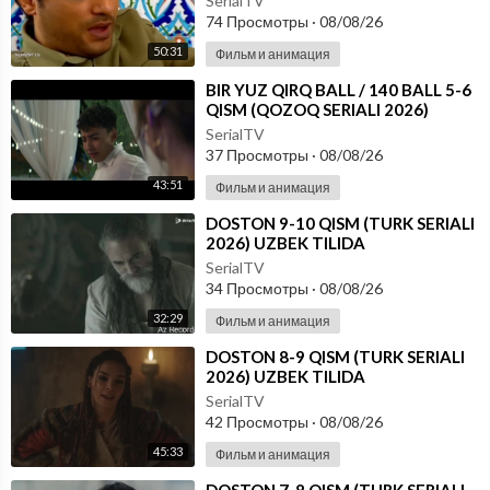
SerialTV
74 Просмотры
·
08/08/26
50:31
Фильм и анимация
⁣⁣BIR YUZ QIRQ BALL / 140 BALL 5-6
QISM (QOZOQ SERIALI 2026)
UZBEK TILIDA
SerialTV
37 Просмотры
·
08/08/26
43:51
Фильм и анимация
⁣DOSTON 9-10 QISM (TURK SERIALI
2026) UZBEK TILIDA
SerialTV
34 Просмотры
·
08/08/26
32:29
Фильм и анимация
⁣DOSTON 8-9 QISM (TURK SERIALI
2026) UZBEK TILIDA
SerialTV
42 Просмотры
·
08/08/26
45:33
Фильм и анимация