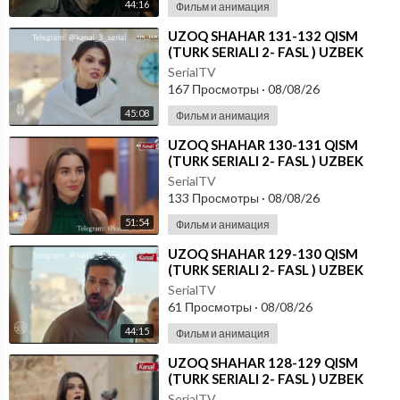
44:16
Фильм и анимация
⁣UZOQ SHAHAR 131-132 QISM
(TURK SERIALI 2- FASL ) UZBEK
TILIDA
SerialTV
167 Просмотры
·
08/08/26
45:08
Фильм и анимация
⁣UZOQ SHAHAR 130-131 QISM
(TURK SERIALI 2- FASL ) UZBEK
TILIDA
SerialTV
133 Просмотры
·
08/08/26
51:54
Фильм и анимация
⁣UZOQ SHAHAR 129-130 QISM
(TURK SERIALI 2- FASL ) UZBEK
TILIDA
SerialTV
61 Просмотры
·
08/08/26
44:15
Фильм и анимация
⁣UZOQ SHAHAR 128-129 QISM
(TURK SERIALI 2- FASL ) UZBEK
TILIDA
SerialTV