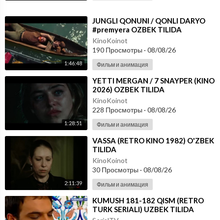
⁣JUNGLI QONUNI / QONLI DARYO
#premyera OZBEK TILIDA
KinoKoinot
190 Просмотры
·
08/08/26
1:46:48
Фильм и анимация
⁣YETTI MERGAN / 7 SNAYPER (KINO
2026) OZBEK TILIDA
KinoKoinot
228 Просмотры
·
08/08/26
1:28:51
Фильм и анимация
⁣VASSA (RETRO KINO 1982) O'ZBEK
TILIDA
KinoKoinot
30 Просмотры
·
08/08/26
2:11:39
Фильм и анимация
⁣KUMUSH 181-182 QISM (RETRO
TURK SERIALI) UZBEK TILIDA