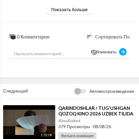
Показать больше
0 Комментарии
Сортировать По
sort
Публиковать
Следующий
Автовоспроизведение
⁣QARINDOSHLAR / TUG'USHGAN
QOZOQ KINO 2026 UZBEK TILIDA
KinoKoinot
379 Просмотры
·
08/08/26
1:32:08
Фильм и анимация