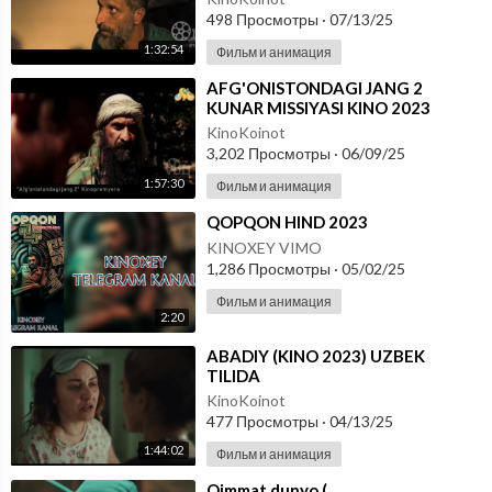
498 Просмотры
·
07/13/25
1:32:54
Фильм и анимация
⁣AFG'ONISTONDAGI JANG 2
KUNAR MISSIYASI KINO 2023
UZBEK TILIDA
KinoKoinot
3,202 Просмотры
·
06/09/25
1:57:30
Фильм и анимация
⁣QOPQON HIND 2023
KINOXEY VIMO
1,286 Просмотры
·
05/02/25
Фильм и анимация
2:20
⁣ABADIY (KINO 2023) UZBEK
TILIDA
KinoKoinot
477 Просмотры
·
04/13/25
1:44:02
Фильм и анимация
⁣Qimmat dunyo (