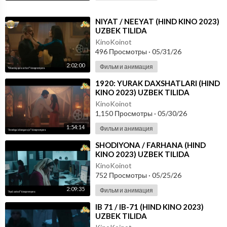
⁣NIYAT / NEEYAT (HIND KINO 2023)
UZBEK TILIDA
KinoKoinot
496 Просмотры
·
05/31/26
2:02:00
Фильм и анимация
⁣1920: YURAK DAXSHATLARI (HIND
KINO 2023) UZBEK TILIDA
KinoKoinot
1,150 Просмотры
·
05/30/26
1:54:14
Фильм и анимация
⁣SHODIYONA / FARHANA (HIND
KINO 2023) UZBEK TILIDA
KinoKoinot
752 Просмотры
·
05/25/26
2:09:35
Фильм и анимация
⁣IB 71 / IB-71 (HIND KINO 2023)
UZBEK TILIDA