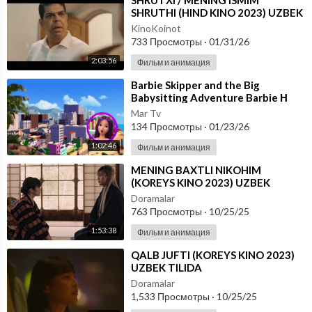
⁣SHRUTXI / MENING ISMIM
SHRUTHI (HIND KINO 2023) UZBEK
TILIDA
KinoKoinot
733 Просмотры
·
01/31/26
2:03:56
Фильм и анимация
⁣Barbie Skipper and the Big
Babysitting Adventure Barbie Η
Περιπέτεια της Skipper Babysitter
Mar Tv
(2023) τ
134 Просмотры
·
01/23/26
1:02:46
Фильм и анимация
⁣MENING BAXTLI NIKOHIM
(KOREYS KINO 2023) UZBEK
TILIDA
Doramalar
763 Просмотры
·
10/25/25
1:53:38
Фильм и анимация
⁣QALB JUFTI (KOREYS KINO 2023)
UZBEK TILIDA
Doramalar
1,533 Просмотры
·
10/25/25