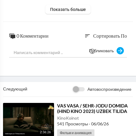
Показать больше
0 Комментарии
Сортировать По
sort
Публиковать
Следующий
Автовоспроизведение
⁣VAS VASA / SEHR-JODU DOMIDA
(HIND KINO 2023) UZBEK TILIDA
KinoKoinot
541 Просмотры
·
06/06/26
2:36:26
Фильм и анимация