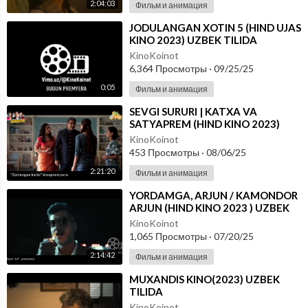
2:04:03
Фильм и анимация
⁣JODULANGAN XOTIN 5 (HIND UJAS
KINO 2023) UZBEK TILIDA
KinoKoinot
6,364 Просмотры
·
09/25/25
0:05
Фильм и анимация
⁣SEVGI SURURI | KATXA VA
SATYAPREM (HIND KINO 2023)
UZBEK TILIDA
KinoKoinot
453 Просмотры
·
08/06/25
2:21:20
Фильм и анимация
⁣YORDAMGA, ARJUN / KAMONDOR
ARJUN (HIND KINO 2023 ) UZBEK
TILIDA
KinoKoinot
1,065 Просмотры
·
07/20/25
2:14:42
Фильм и анимация
⁣MUXANDIS KINO(2023) UZBEK
TILIDA
KinoKoinot