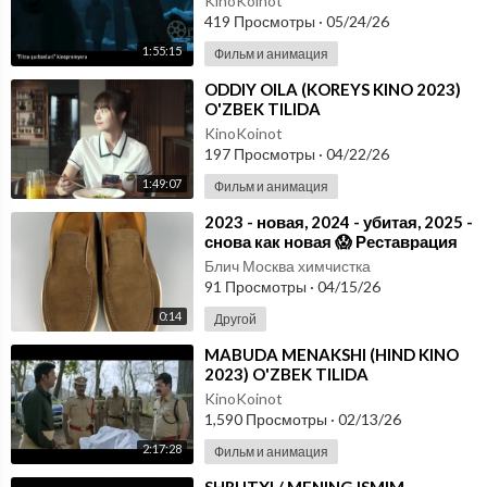
KinoKoinot
419 Просмотры
·
05/24/26
1:55:15
Фильм и анимация
⁣ODDIY OILA (KOREYS KINO 2023)
O'ZBEK TILIDA
KinoKoinot
197 Просмотры
·
04/22/26
1:49:07
Фильм и анимация
⁣2023 - новая, 2024 - убитая, 2025 -
снова как новая 😱 Реставрация
обуви. Качественный ремонт
Блич Москва химчистка
91 Просмотры
·
04/15/26
0:14
Другой
⁣MABUDA MENAKSHI (HIND KINO
2023) O'ZBEK TILIDA
KinoKoinot
1,590 Просмотры
·
02/13/26
2:17:28
Фильм и анимация