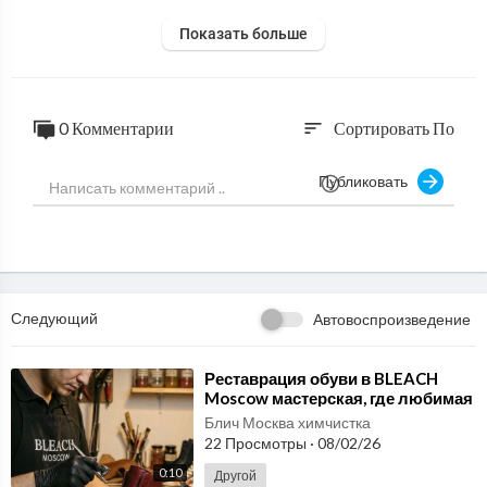
Показать больше
0 Комментарии
Сортировать По
sort
Публиковать
Следующий
Автовоспроизведение
⁣Реставрация обуви в BLEACH
Moscow мастерская, где любимая
пара снова выглядит достойно
Блич Москва химчистка
22 Просмотры
·
08/02/26
0:10
Другой