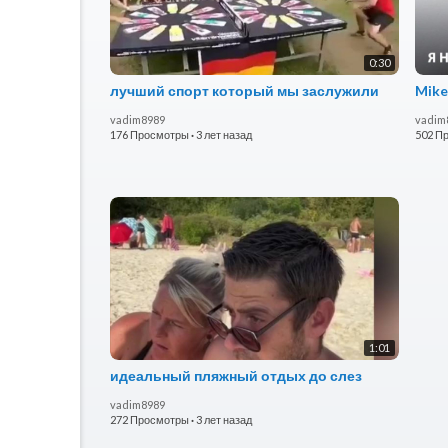
0:30
лучший спорт который мы заслужили
Mike
vadim8989
vadim
176 Просмотры
·
3 лет назад
502 П
1:01
идеальный пляжный отдых до слез
vadim8989
272 Просмотры
·
3 лет назад