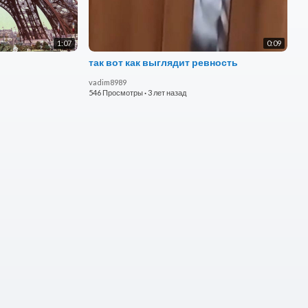
1:07
0:09
так вот как выглядит ревность
vadim8989
546 Просмотры
·
3 лет назад