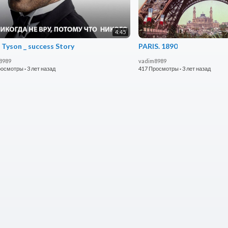
4:45
 Tyson _ success Story
PARIS. 1890
8989
vadim8989
росмотры
·
3 лет назад
417 Просмотры
·
3 лет назад