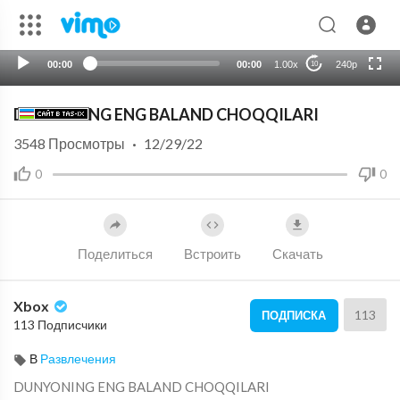
720p
auto
00:00
00:00
1.00x
240p
10
DUNYONING ENG BALAND CHOQQILARI
3548
Просмотры
·
12/29/22
0
0
Поделиться
Встроить
Скачать
Xbox
113
ПОДПИСКА
113 Подписчики
В
Развлечения
⁣DUNYONING ENG BALAND CHOQQILARI