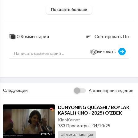
Показать больше
0 Комментарии
Сортировать По
sort
Публиковать
Следующий
Автовоспроизведение
⁣DUNYONING QULASHI / BOYLAR
KASALI (KINO - 2025) O'ZBEK
TILIDA
KinoKoinot
733 Просмотры
·
04/10/25
1:50:58
Фильм и анимация