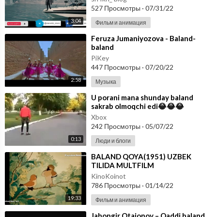
527 Просмотры
·
07/31/22
3:04
Фильм и анимация
⁣Feruza Jumaniyozova - Baland-
baland
PiKey
447 Просмотры
·
07/20/22
2:58
Музыка
⁣U porani mana shunday baland
sakrab olmoqchi edi😂😂😂
Xbox
242 Просмотры
·
05/07/22
0:13
Люди и блоги
⁣BALAND QOYA(1951) UZBEK
TILIDA MULTFILM
KinoKoinot
786 Просмотры
·
01/14/22
19:33
Фильм и анимация
⁣Jahongir Otajonov – Qaddi baland