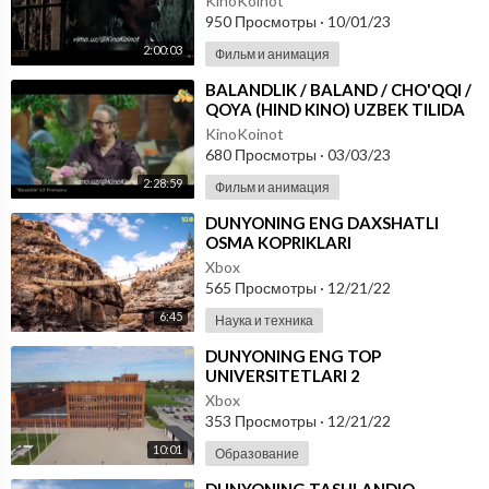
KinoKoinot
950 Просмотры
·
10/01/23
2:00:03
Фильм и анимация
⁣BALANDLIK / BALAND / CHO'QQI /
QOYA (HIND KINO) UZBEK TILIDA
KinoKoinot
680 Просмотры
·
03/03/23
2:28:59
Фильм и анимация
⁣DUNYONING ENG DAXSHATLI
OSMA KOPRIKLARI
Xbox
565 Просмотры
·
12/21/22
6:45
Наука и техника
⁣DUNYONING ENG TOP
UNIVERSITETLARI 2
Xbox
353 Просмотры
·
12/21/22
10:01
Образование
⁣DUNYONING TASHLANDIQ