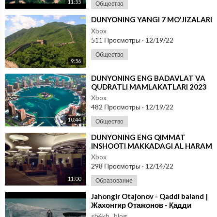
11:55
Общество
⁣DUNYONING YANGI 7 MO'JIZALARI
Xbox
511 Просмотры
·
12/19/22
Общество
9:56
⁣DUNYONING ENG BADAVLAT VA
QUDRATLI MAMLAKATLARI 2023
Xbox
482 Просмотры
·
12/19/22
10:44
Общество
⁣DUNYONING ENG QIMMAT
INSHOOTI MAKKADAGI AL HARAM
Xbox
298 Просмотры
·
12/14/22
11:00
Образование
⁣Jahongir Otajonov - Qaddi baland |
Жахонгир Отажонов - Қадди
баланд
sh4kh_ blog