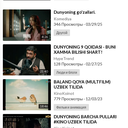
⁣Dunyoning go'zallari.
Komediya
346 Просмотры
·
03/29/25
Другой
4:26
⁣DUNYONING 9 QOIDASI - BUNI
XAMMA BILISHI SHART!
HypeTrend
128 Просмотры
·
02/27/25
21:40
Люди и блоги
⁣BALAND QOYA (MULTFILM)
UZBEK TILIDA
KinoKoinot
779 Просмотры
·
12/03/23
18:46
Фильм и анимация
⁣DUNYONING BARCHA PULLARI
#KINO UZBEK TILIDA