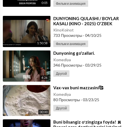
0:05
Фильм и анимация
⁣DUNYONING QULASHI / BOYLAR
KASALI (KINO - 2025) O'ZBEK
TILIDA
KinoKoinot
733 Просмотры
·
04/10/25
1:50:58
Фильм и анимация
⁣Dunyoning go'zallari.
Komediya
346 Просмотры
·
03/29/25
Другой
4:26
⁣Vax-vax buni mazzasini🥰
Komediya
80 Просмотры
·
03/23/25
Другой
00:00
⁣Buni bilsangiz oʻzingizga foyda! 🍌
Banani qora dogʻlari borini iste’mol