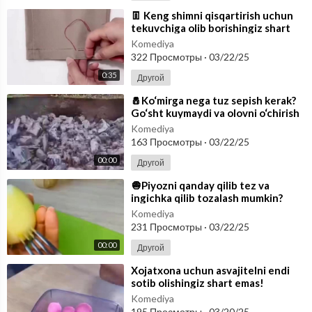
⁣👖 Keng shimni qisqartirish uchun
tekuvchiga olib borishingiz shart
emas! Siz ushbu usulda istalgan
Komediya
322 Просмотры
·
03/22/25
0:35
Другой
⁣🧂Ko‘mirga nega tuz sepish kerak?
Go‘sht kuymaydi va olovni o‘chirish
shart emas.
Komediya
163 Просмотры
·
03/22/25
00:00
Другой
⁣🧅Piyozni qanday qilib tez va
ingichka qilib tozalash mumkin?
Vilka yordamida buni iloji bor
Komediya
231 Просмотры
·
03/22/25
00:00
Другой
⁣Xojatxona uchun asvajitelni endi
sotib olishingiz shart emas!
Komediya
195 Просмотры
·
03/20/25