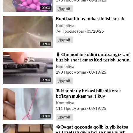
00:00
Другой
⁣Buni har bir uy bekasi bilish kerak
Komediya
74 Просмотры
·
03/20/25
Другой
00:00
⁣🧳 Chemodan kodini unutsangiz Uni
buzish shart emas Kod terish uchun
halqalarni bir xil tomonga bur
Komediya
298 Просмотры
·
03/19/25
00:00
Другой
⁣🧵 Har bir uy bekasi bilishi kerak
bo‘lgan mukammal tikuv
Komediya
111 Просмотры
·
03/19/25
00:00
Другой
⁣🥘Ovqat qozonda qolib kuyib ketsa
va tozalash qiyin bo‘lsa nima qilish