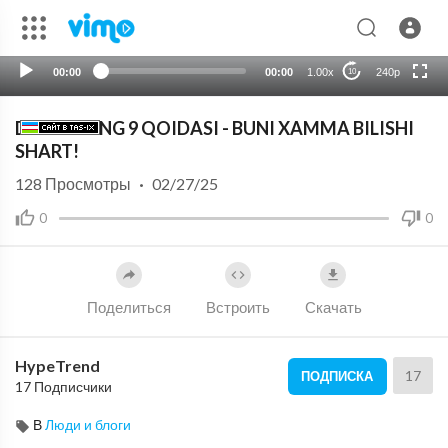
720p
auto
00:00
00:00
1.00x
240p
10
DUNYONING 9 QOIDASI - BUNI XAMMA BILISHI
SHART!
128
Просмотры
·
02/27/25
0
0
Поделиться
Встроить
Скачать
HypeTrend
17
ПОДПИСКА
17 Подписчики
В
Люди и блоги