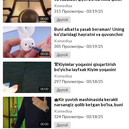
kerak? Buni ketkazish uchun q
Komediya
315 Просмотры
·
03/19/25
00:00
Другой
⁣Buni albatta yasab beraman! Uning
ko‘zlaridagi hayratni va quvonchni
ko‘rish uchun..
Komediya
305 Просмотры
·
03/19/25
00:00
Другой
⁣👚Kiyimlar yoqasini qisqartirish
bo‘yicha layfxak Kiyim yoqasini
qisqartirish uchun uni kesish shart
Komediya
297 Просмотры
·
03/18/25
00:00
Другой
⁣🧺Kir yuvish mashinasida kerakli
narsangiz qolib ketgan bo'lsa, buni
chiqarib olish uchun yechim
Komediya
324 Просмотры
·
03/18/25
00:00
Другой