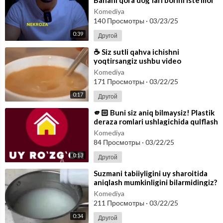
qilishimiz kerak!
Komediya
140 Просмотры
·
03/23/25
0:39
Другой
⁣☕️ Siz sutli qahva ichishni
yoqtirsangiz ushbu video
koʻrishingiz shart! 🥛 Har doim
Komediya
svejiy sutli qa
171 Просмотры
·
03/22/25
0:17
Другой
⁣🫵🏻 Buni siz aniq bilmaysiz! Plastik
deraza romlari ushlagichida qulflash
rejimi borligini bilarmidi
Komediya
84 Просмотры
·
03/22/25
0:13
Другой
⁣Suzmani tabiiyligini uy sharoitida
aniqlash mumkinligini bilarmidingiz?
Buni yoʻli juda ham oson! B
Komediya
211 Просмотры
·
03/22/25
0:34
Другой