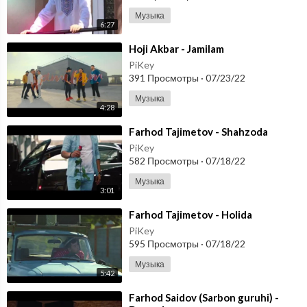
Музыка
6:27
⁣Hoji Akbar - Jamilam
PiKey
391 Просмотры
·
07/23/22
Музыка
4:28
⁣Farhod Tajimetov - Shahzoda
PiKey
582 Просмотры
·
07/18/22
Музыка
3:01
⁣Farhod Tajimetov - Holida
PiKey
595 Просмотры
·
07/18/22
Музыка
5:42
⁣Farhod Saidov (Sarbon guruhi) -