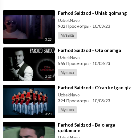
⁣Farhod Saidzod - Uhlab qolmang
UzbekNavo
902 Просмотры
·
10/03/23
Музыка
3:23
⁣Farhod Saidzod - Ota onamga
UzbekNavo
565 Просмотры
·
10/03/23
Музыка
3:07
⁣Farhod Saidzod - O`rab ketgan qiz
UzbekNavo
394 Просмотры
·
10/03/23
Музыка
3:28
⁣Farhod Saidzod - Balolarga
qolibmane
UzbekNavo