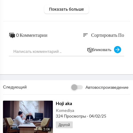
Показать больше
0 Комментарии
Сортировать По
sort
Публиковать
Следующий
Автовоспроизведение
⁣Hoji aka
Komediya
324 Просмотры
·
04/02/25
Другой
5:04