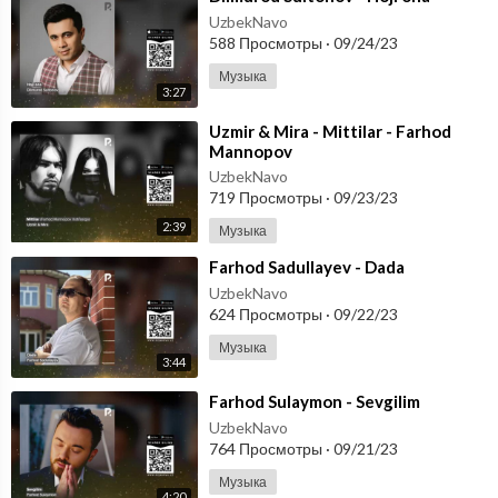
UzbekNavo
588 Просмотры
·
09/24/23
Музыка
3:27
⁣Uzmir & Mira - Mittilar - Farhod
Mannopov
UzbekNavo
719 Просмотры
·
09/23/23
2:39
Музыка
⁣Farhod Sadullayev - Dada
UzbekNavo
624 Просмотры
·
09/22/23
Музыка
3:44
⁣Farhod Sulaymon - Sevgilim
UzbekNavo
764 Просмотры
·
09/21/23
Музыка
4:20