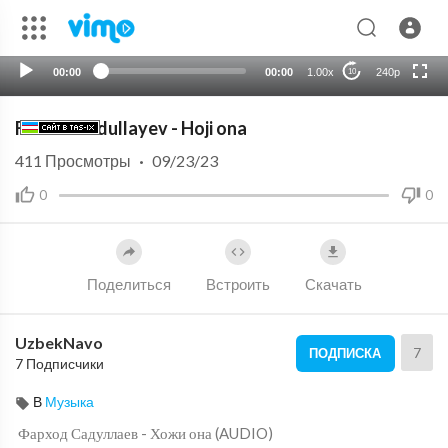
HD
auto
00:00
00:00
1.00x
240p
10
Farhod Sadullayev - Hoji ona
411
Просмотры
·
09/23/23
0
0
Поделиться
Встроить
Скачать
UzbekNavo
7
ПОДПИСКА
7 Подписчики
В
Музыка
⁣ Фарход Садуллаев - Хожи она (AUDIO)