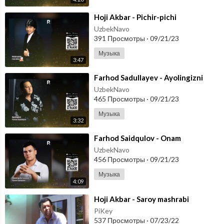
⁣Hoji Akbar - Pichir-pichi
UzbekNavo
391 Просмотры
·
09/21/23
Музыка
3:47
⁣Farhod Sadullayev - Ayolingizni
UzbekNavo
465 Просмотры
·
09/21/23
Музыка
3:32
⁣Farhod Saidqulov - Onam
UzbekNavo
456 Просмотры
·
09/21/23
Музыка
4:09
⁣Hoji Akbar - Saroy mashrabi
PiKey
537 Просмотры
·
07/23/22