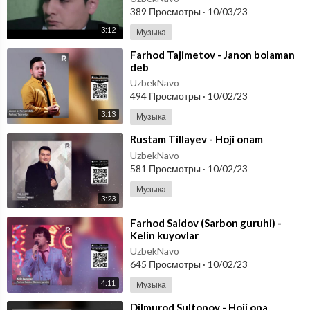
389 Просмотры
·
10/03/23
3:12
Музыка
⁣Farhod Tajimetov - Janon bolaman
deb
UzbekNavo
494 Просмотры
·
10/02/23
3:13
Музыка
⁣Rustam Tillayev - Hoji onam
UzbekNavo
581 Просмотры
·
10/02/23
Музыка
3:23
⁣Farhod Saidov (Sarbon guruhi) -
Kelin kuyovlar
UzbekNavo
645 Просмотры
·
10/02/23
4:11
Музыка
⁣Dilmurod Sultonov - Hoji ona