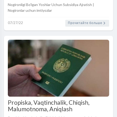
imtiyozlar
Nogironligi Bo'lgan Yoshlar Uchun Subsidiya Ajratish |
Nogironlar uchun imtiyozlar
07/27/22
Прочитайте больше
Propiska, Vaqtinchalik, Chiqish,
Malumotnoma, Aniqlash