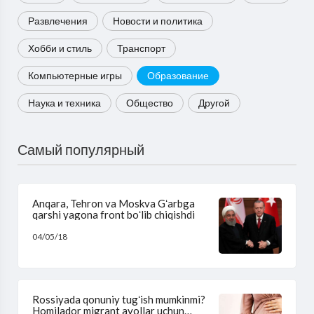
Развлечения
Новости и политика
Хобби и стиль
Транспорт
Компьютерные игры
Образование
Наука и техника
Общество
Другой
Самый популярный
Anqara, Tehron va Moskva Gʻarbga
qarshi yagona front boʻlib chiqishdi
04/05/18
Rossiyada qonuniy tugʻish mumkinmi?
Homilador migrant ayollar uchun