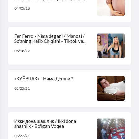
eslatma
04/05/18
Fer Ferro - Nima degani / Manosi /
So'zning Kelib Chiqishi - Tiktok va
Instagram #ferferro
06/18/22
«КУЁВЧАК» - Нима Дегани ?
05/25/21
Икки дона шашлик / Ikki dona
shashlik - Bo'lgan Voqea
08/22/21