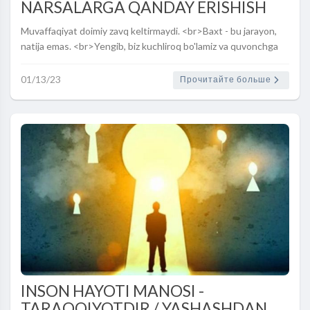
NARSALARGA QANDAY ERISHISH
MUMKIN ? - ASOS
Muvaffaqiyat doimiy zavq keltirmaydi. <br>Baxt - bu jarayon,
natija emas. <br>Yengib, biz kuchliroq bo'lamiz va quvonchga
ega bo'lamiz.
01/13/23
Прочитайте больше
INSON HAYOTI MANOSI -
TARAQQIYOTDIR / YASHASHDAN