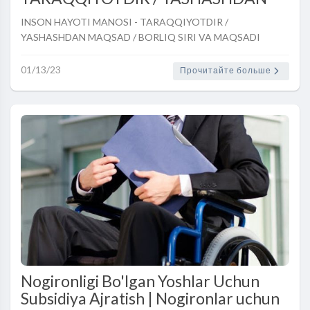
MAQSAD / BORLIQ SIRI VA
INSON HAYOTI MANOSI - TARAQQIYOTDIR /
MAQSADI
YASHASHDAN MAQSAD / BORLIQ SIRI VA MAQSADI
01/13/23
Прочитайте больше
Nogironligi Bo'lgan Yoshlar Uchun
Subsidiya Ajratish | Nogironlar uchun