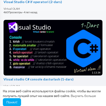
Visual Studio C# if operatori (2-dars)
Virtual OLAM
460 Просмотры
·
4 лет назад
1:13:34
Visual studio C# console dasturlash (1-dars)
Virtual OLAM
544 Просмотры
·
4 лет назад
На этом веб-сайте используются файлы cookie, чтобы вы могли
получить лучший опыт на нашем веб-сайте.
Выучить больше
Понял!
Показать больше