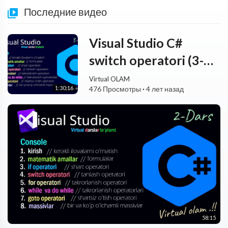
Последние видео
Visual Studio C#
switch operatori (3-
dars)
Virtual OLAM
1:30:16
476 Просмотры
·
4 лет назад
58:15