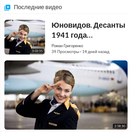
Последние видео
Юновидов. Десанты
1941 года
(испанский) 4.mp3
Роман Григоренко
3:03:55
39 Просмотры
·
14 дней назад
2:58:30