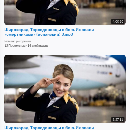
4:00:30
Широкорад. Торпедоносцы в бою. Их звали
«смертниками» (испанский) 3.mp3
Роман Григоренко
15 Просмотры
·
14 дней назад
3:57:11
Широкорад. Торпедоносцы в бою. Их звали