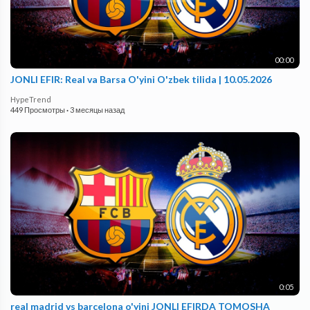
00:00
JONLI EFIR: Real va Barsa O'yini O'zbek tilida | 10.05.2026
HypeTrend
449 Просмотры
·
3 месяцы назад
0:05
real madrid vs barcelona o'yini JONLI EFIRDA TOMOSHA