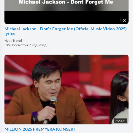
4:00
Micheal Jackson - Don't Forget Me (Official Music Video 2025)
lyrics
HypeTrend
395 Просмотры
·
1 год назад
2:20:31
MILLION 2025 PREMYERA KONSERT