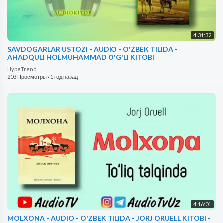
4:31:32
SAVDOGARLAR USTOZI - AUDIO - O'ZBEK TILIDA -
AHADQULI HOLMUHAMMAD O'G'LI KITOBI
HypeTrend
203 Просмотры
·
1 год назад
4:16:01
MOLXONA - AUDIO - O'ZBEK TILIDA - JORJ ORUELL KITOBI -