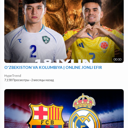
00:00
O'ZBEKISTON VA KOLUMBIYA | ONLINE JONLI EFIR
HypeTrend
7,158 Просмотры
·
2 месяцы назад