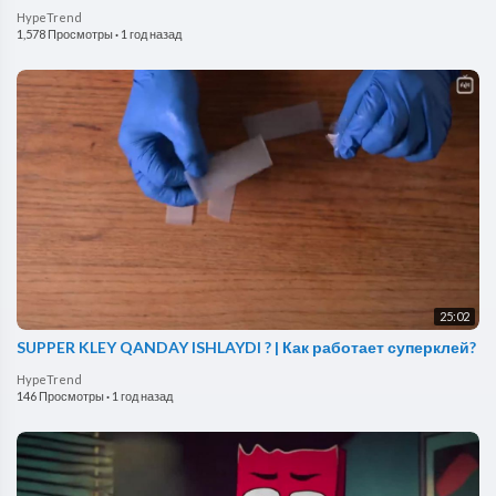
HypeTrend
1,578 Просмотры
·
1 год назад
25:02
SUPPER KLEY QANDAY ISHLAYDI ? | Как работает суперклей?
HypeTrend
146 Просмотры
·
1 год назад