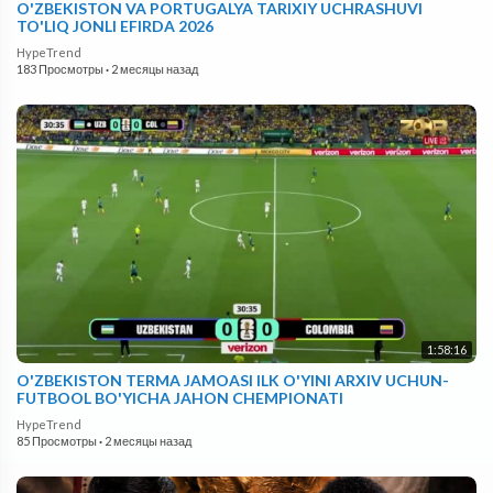
O'ZBEKISTON VA PORTUGALYA TARIXIY UCHRASHUVI
TO'LIQ JONLI EFIRDA 2026
HypeTrend
183 Просмотры
·
2 месяцы назад
1:58:16
O'ZBEKISTON TERMA JAMOASI ILK O'YINI ARXIV UCHUN-
FUTBOOL BO'YICHA JAHON CHEMPIONATI
HypeTrend
85 Просмотры
·
2 месяцы назад