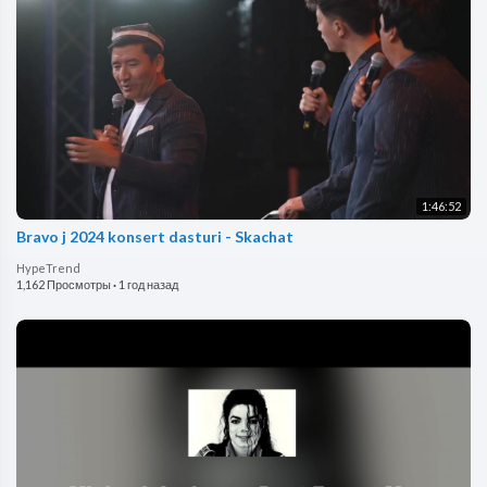
1:46:52
Bravo j 2024 konsert dasturi - Skachat
HypeTrend
1,162 Просмотры
·
1 год назад