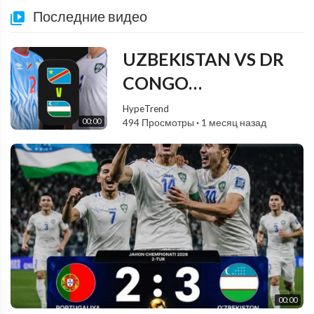
Последние видео
UZBEKISTAN VS DR
CONGO
UCHRASHUVI / JONL
HypeTrend
00:00
494 Просмотры
·
1 месяц назад
EFIRDA FULL HD
00:00