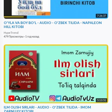
7:26:37
O'YLA VA BOY BO'L - AUDIO - O'ZBEK TILIDA - NAPALEON
HILL KITOBI
HypeTrend
479 Просмотры
·
1 год назад
5:13:51
ILM OLISH SIRLARI - AUDIO - O'ZBEK TILIDA - IMOM
ZARNUJIY KITOBI