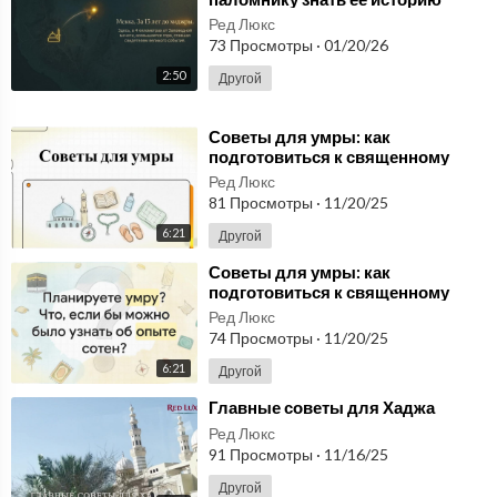
🔔 Основной канал ВКонтакте: Подписывайтесь на новые видео
перед Хаджем — факты и советы
и советы:
https://vk.com/video/@alfedyaev
Ред Люкс
на 2026 год | Хадж
73 Просмотры
·
01/20/26
📚 Бесплатный мастер-класс "Маркетплейсы 2024":
https://1ac
2:50
Другой
ademy.at/qoxj
⁣⁣Советы для умры: как
подготовиться к священному
путешествию
Ред Люкс
81 Просмотры
·
11/20/25
6:21
Другой
⁣Советы для умры: как
подготовиться к священному
путешествию
Ред Люкс
74 Просмотры
·
11/20/25
6:21
Другой
⁣Главные советы для Хаджа
Ред Люкс
91 Просмотры
·
11/16/25
Другой