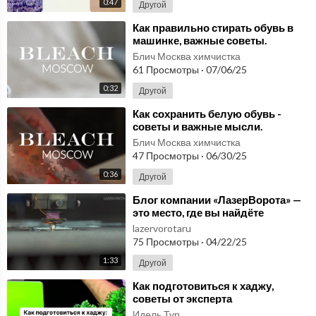
0:47
Другой
⁣Как правильно стирать обувь в
машинке, важные советы.
Блич Москва химчистка
61 Просмотры
·
07/06/25
0:32
Другой
⁣⁣Как сохранить белую обувь -
советы и важные мысли.
Забудьте о грязи: секреты
Блич Москва химчистка
белоснежной обуви!
47 Просмотры
·
06/30/25
0:36
Другой
⁣Блог компании «ЛазерВорота» —
это место, где вы найдёте
полезные советы, идеи и
lazervorotaru
вдохновение для созд
75 Просмотры
·
04/22/25
1:33
Другой
⁣Как подготовиться к хаджу,
советы от эксперта
Идель Тур