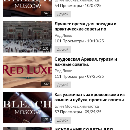
54 Просмотры
·
10/07/25
0:47
Другой
⁣Лучшее время для поездки и
практические советы по
Саудовской Аравии
Ред Люкс
101 Просмотры
·
10/10/25
0:51
Другой
⁣Саудовская Аравия, туризм и
важные советы.
Ред Люкс
111 Просмотры
·
09/25/25
0:32
Другой
⁣Как ухаживать за кроссовками из
замши и нубука, простые советы
Блич Москва химчистка
57 Просмотры
·
09/24/25
0:31
Другой
⁣ИСКРЕННИЕ СОВЕТЫ ДЛЯ