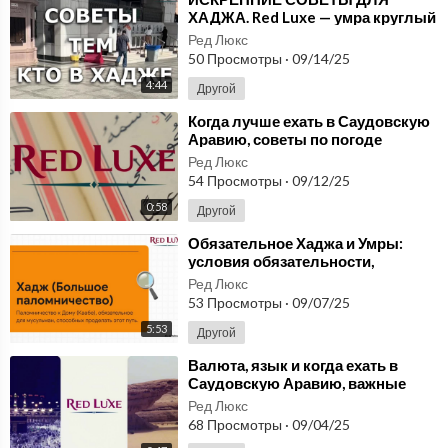
ХАДЖА. Red Luxe — умра круглый
год, визы, трансферы, отели в
Ред Люкс
Мекке и Медине
50 Просмотры
·
09/14/25
4:44
Другой
⁣Когда лучше ехать в Саудовскую
Аравию, советы по погоде
Ред Люкс
54 Просмотры
·
09/12/25
0:58
Другой
⁣Обязательное Хаджа и Умры:
условия обязательности,
различия мазхабов и
Ред Люкс
практические советы
53 Просмотры
·
09/07/25
5:53
Другой
⁣Валюта, язык и когда ехать в
Саудовскую Аравию, важные
советы.
Ред Люкс
68 Просмотры
·
09/04/25