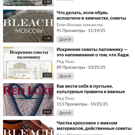
1:50
⁣Что делать, если обувь
испортили в химчистке, советы
юристов.
Блич Москва химчистка
95 Просмотры
·
11/19/25
1:00
Другой
⁣Искренние советы паломнику —
это напоминание о том, что Хадж
и Умра начинаются задолго до
Ред Люкс
дороги.
89 Просмотры
·
10/25/25
5:13
Другой
⁣Как вести себя в пустыне,
культурные правила и важные
советы
Ред Люкс
113 Просмотры
·
10/25/25
0:45
Другой
⁣Чистка кроссовок с миксом
материалов, действенные советы
Блич Москва химчистка