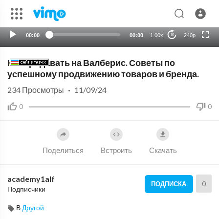
720p
auto
00:00
00:00
1.00x
240p
10
Как продавать на Валберис. Советы по
успешному продвижению товаров и бренда.
234
Просмотры
·
11/09/24
0
0
Поделиться
Встроить
Скачать
academy1alf
0
ПОДПИСКА
Подписчики
В
Другой