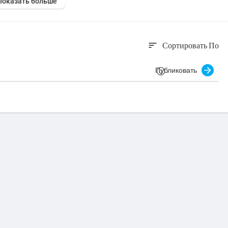
Показать больше
Сортировать По
sort
Публиковать