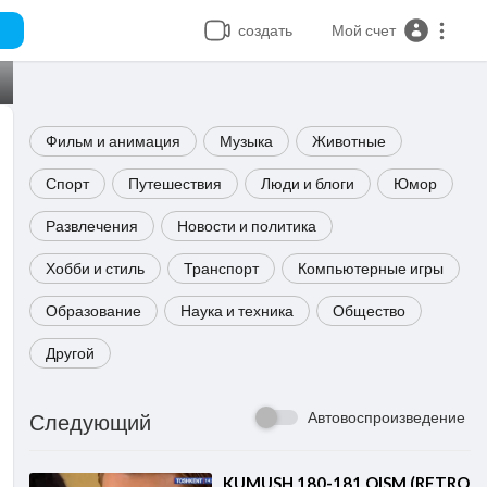
создать
Мой счет
Фильм и анимация
Музыка
Животные
Спорт
Путешествия
Люди и блоги
Юмор
Развлечения
Новости и политика
Хобби и стиль
Транспорт
Компьютерные игры
Образование
Наука и техника
Общество
Другой
Автовоспроизведение
Следующий
⁣KUMUSH 180-181 QISM (RETRO