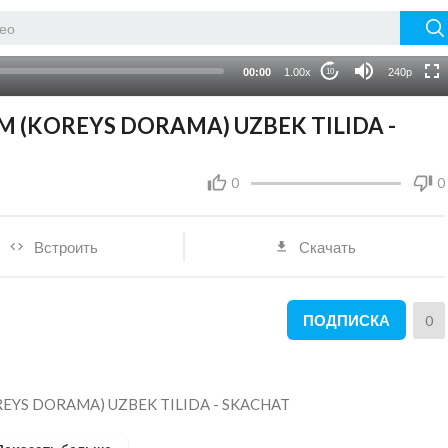
HD
auto
00:00
1.00x
240p
10
M (KOREYS DORAMA) UZBEK TILIDA -
0
0
Встроить
Скачать
ПОДПИСКА
0
REYS DORAMA) UZBEK TILIDA - SKACHAT