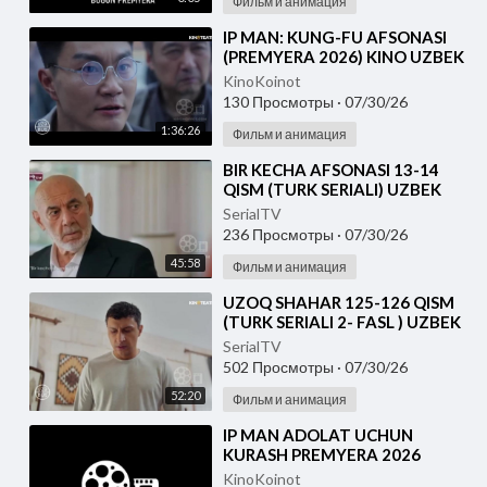
Фильм и анимация
⁣IP MAN: KUNG-FU AFSONASI
(PREMYERA 2026) KINO UZBEK
TILIDA - SKACHAT
KinoKoinot
130 Просмотры
·
07/30/26
1:36:26
Фильм и анимация
⁣BIR KECHA AFSONASI 13-14
QISM (TURK SERIALI) UZBEK
TILIDA
SerialTV
236 Просмотры
·
07/30/26
45:58
Фильм и анимация
⁣UZOQ SHAHAR 125-126 QISM
(TURK SERIALI 2- FASL ) UZBEK
TILIDA
SerialTV
502 Просмотры
·
07/30/26
52:20
Фильм и анимация
⁣IP MAN ADOLAT UCHUN
KURASH PREMYERA 2026
UZBEK TILIDA
KinoKoinot