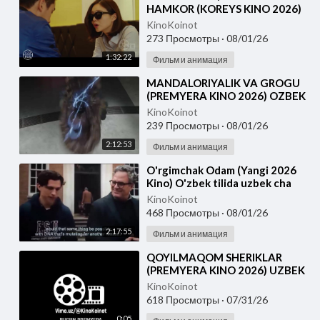
HAMKOR (KOREYS KINO 2026)
UZBEK TILIDA
KinoKoinot
273 Просмотры
·
08/01/26
1:32:22
Фильм и анимация
⁣MANDALORIYALIK VA GROGU
(PREMYERA KINO 2026) OZBEK
TILIDA
KinoKoinot
239 Просмотры
·
08/01/26
2:12:53
Фильм и анимация
⁣O'rgimchak Odam (Yangi 2026
Kino) O'zbek tilida uzbek cha
KinoKoinot
468 Просмотры
·
08/01/26
2:17:55
Фильм и анимация
⁣QOYILMAQOM SHERIKLAR
(PREMYERA KINO 2026) UZBEK
TILIDA
KinoKoinot
618 Просмотры
·
07/31/26
0:05