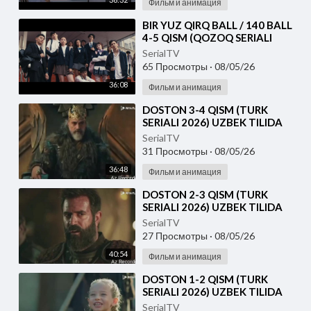
Фильм и анимация
⁣⁣BIR YUZ QIRQ BALL / 140 BALL
4-5 QISM (QOZOQ SERIALI
2026) UZBEK TILIDA
SerialTV
65 Просмотры
·
08/05/26
36:08
Фильм и анимация
⁣DOSTON 3-4 QISM (TURK
SERIALI 2026) UZBEK TILIDA
SerialTV
31 Просмотры
·
08/05/26
36:48
Фильм и анимация
⁣DOSTON 2-3 QISM (TURK
SERIALI 2026) UZBEK TILIDA
SerialTV
27 Просмотры
·
08/05/26
40:54
Фильм и анимация
⁣DOSTON 1-2 QISM (TURK
SERIALI 2026) UZBEK TILIDA
SerialTV