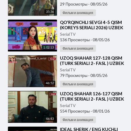
29 Просмотры
·
08/05/26
35:36
Фильм и анимация
⁣⁣QO'RQINCHLI SEVGI 4-5 QISM
(KOREYS SERIALI 2026) UZBEK
TILIDA
SerialTV
136 Просмотры
·
08/05/26
1:02:13
Фильм и анимация
⁣UZOQ SHAHAR 127-128 QISM
(TURK SERIALI 2- FASL ) UZBEK
TILIDA
SerialTV
79 Просмотры
·
08/05/26
46:52
Фильм и анимация
⁣UZOQ SHAHAR 126-127 QISM
(TURK SERIALI 2- FASL ) UZBEK
TILIDA
SerialTV
554 Просмотры
·
08/01/26
46:43
Фильм и анимация
⁣IDEAL SHERIK / ENG KUCHLI