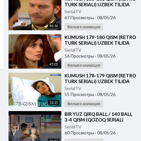
TURK SERIALI) UZBEK TILIDA
SerialTV
67 Просмотры
·
08/05/26
46:36
Фильм и анимация
⁣KUMUSH 179-180 QISM (RETRO
TURK SERIALI) UZBEK TILIDA
SerialTV
56 Просмотры
·
08/05/26
45:03
Фильм и анимация
⁣KUMUSH 178-179 QISM (RETRO
TURK SERIALI) UZBEK TILIDA
SerialTV
55 Просмотры
·
08/05/26
52:21
Фильм и анимация
⁣⁣BIR YUZ QIRQ BALL / 140 BALL
3-4 QISM (QOZOQ SERIALI
2026) UZBEK TILIDA
SerialTV
60 Просмотры
·
08/05/26
36:32