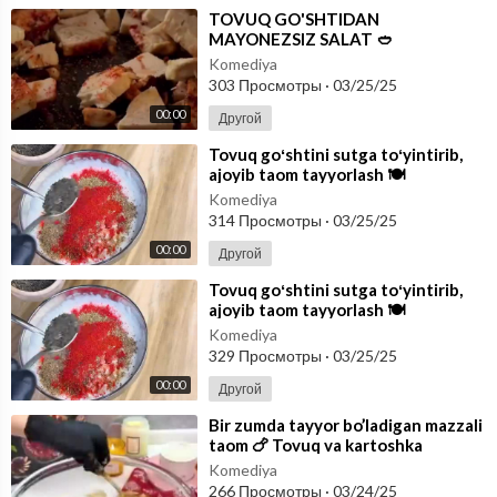
⁣TOVUQ GO'SHTIDAN
MAYONEZSIZ SALAT 🥙
Komediya
303 Просмотры
·
03/25/25
00:00
Другой
⁣Tovuq goʻshtini sutga toʻyintirib,
ajoyib taom tayyorlash 🍽
Komediya
314 Просмотры
·
03/25/25
00:00
Другой
⁣Tovuq goʻshtini sutga toʻyintirib,
ajoyib taom tayyorlash 🍽
Komediya
329 Просмотры
·
03/25/25
00:00
Другой
⁣Bir zumda tayyor bo’ladigan mazzali
taom 🍗 Tovuq va kartoshka
duxovkada
Komediya
266 Просмотры
·
03/24/25