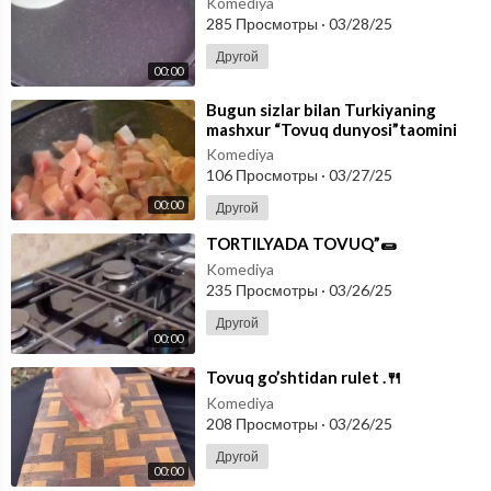
Komediya
285 Просмотры
·
03/28/25
Другой
00:00
⁣Bugun sizlar bilan Turkiyaning
mashxur “Tovuq dunyosi”taomini
tayyorlaymiz!🤗
Komediya
106 Просмотры
·
03/27/25
00:00
Другой
⁣TORTILYADA TOVUQ”🌯
Komediya
235 Просмотры
·
03/26/25
Другой
00:00
⁣Tovuq go’shtidan rulet .🍴
Komediya
208 Просмотры
·
03/26/25
Другой
00:00