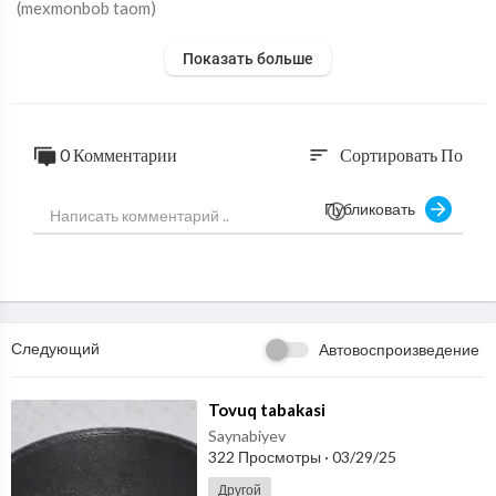
(mexmonbob taom)
Показать больше
0 Комментарии
Сортировать По
sort
Публиковать
Следующий
Автовоспроизведение
⁣Tovuq tabakasi
Saynabiyev
322 Просмотры
·
03/29/25
Другой