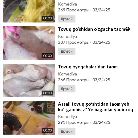
Komediya
269 Просмотры
·
03/24/25
00:00
Другой
⁣Tovuq go‘shidan o‘zgacha taom😀
Komediya
307 Просмотры
·
03/24/25
Другой
00:00
⁣Tovuq oyoqchalaridan taom.
Komediya
266 Просмотры
·
03/24/25
Другой
00:00
⁣Assali tovuq goʻshtidan taom yeb
koʻrganmisiz? Yemaganlar yaqinroq
keling!
Komediya
291 Просмотры
·
03/24/25
00:00
Другой