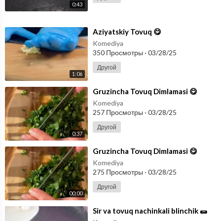
0:43
⁣Aziyatskiy Tovuq 😋
Komediya
350 Просмотры
·
03/28/25
Другой
1:06
⁣Gruzincha Tovuq Dimlamasi 😋
Komediya
257 Просмотры
·
03/28/25
Другой
0:37
⁣Gruzincha Tovuq Dimlamasi 😋
Komediya
275 Просмотры
·
03/28/25
Другой
00:00
⁣Sir va tovuq nachinkali blinchik 🌯