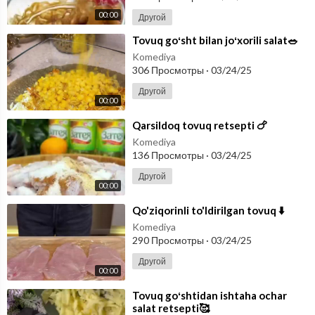
00:00
Другой
⁣Tovuq goʻsht bilan joʻxorili salat🥗
Komediya
306 Просмотры
·
03/24/25
Другой
00:00
⁣Qarsildoq tovuq retsepti 🍗
Komediya
136 Просмотры
·
03/24/25
Другой
00:00
⁣Qo'ziqorinli to'ldirilgan tovuq ⬇️
Komediya
290 Просмотры
·
03/24/25
Другой
00:00
⁣Tovuq goʻshtidan ishtaha ochar
salat retsepti🥰