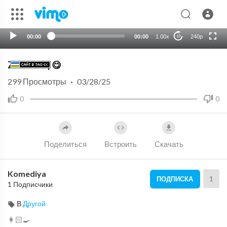
auto
00:00
00:00
1.00x
240p
10
Zar Tovuq 😋
299
Просмотры
·
03/28/25
0
0
Поделиться
Встроить
Скачать
Komediya
1
ПОДПИСКА
1 Подписчики
В
Другой
👩🏻‍🍳