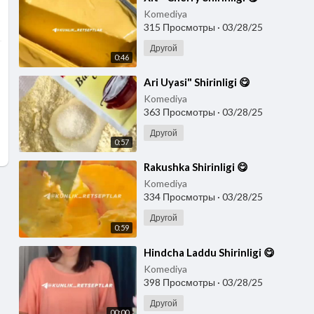
Komediya
315 Просмотры
·
03/28/25
Другой
0:46
⁣Ari Uyasi" Shirinligi 😋
Komediya
363 Просмотры
·
03/28/25
Другой
0:57
⁣Rakushka Shirinligi 😋
Komediya
334 Просмотры
·
03/28/25
Другой
0:59
⁣Hindcha Laddu Shirinligi 😋
Komediya
398 Просмотры
·
03/28/25
Другой
00:00