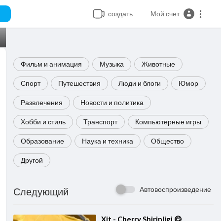
создать
Мой счет
Фильм и анимация
Музыка
Животные
Спорт
Путешествия
Люди и блоги
Юмор
Развлечения
Новости и политика
Хобби и стиль
Транспорт
Компьютерные игры
Образование
Наука и техника
Общество
Другой
Автовоспроизведение
Следующий
⁣Xit - Cherry Shirinligi 😋