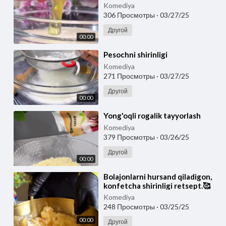
Komediya
306 Просмотры
·
03/27/25
Другой
00:00
⁣Pesochni shirinligi
Komediya
271 Просмотры
·
03/27/25
Другой
00:00
⁣Yong'oqli rogalik tayyorlash
Komediya
379 Просмотры
·
03/26/25
Другой
00:00
⁣Bolajonlarni hursand qiladigon,
konfetcha shirinligi retsept.🥰
Komediya
248 Просмотры
·
03/25/25
00:00
Другой