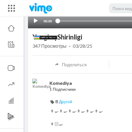
00:00
Yong'oq Shirinligi
347
Просмотры
·
03/28/25
Поделиться
Komediya
1 Подписчики
В
Другой
👩‍🍳👩‍🍳👩‍🍳👩‍🍳👩‍🍳👩‍🍳
👩🏻‍🍳