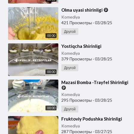
⁣Olma uyasi shirinligi 😋
Komediya
421 Просмотры
·
03/28/25
Другой
00:00
⁣Yostiqcha Shirinligi
Komediya
379 Просмотры
·
03/28/25
Другой
00:00
⁣Mazasi Bomba -Trayfel Shirinligi
😋
Komediya
295 Просмотры
·
03/28/25
00:00
Другой
⁣Fruktoviy Podushka Shirinligi
Komediya
287 Просмотры
·
03/27/25