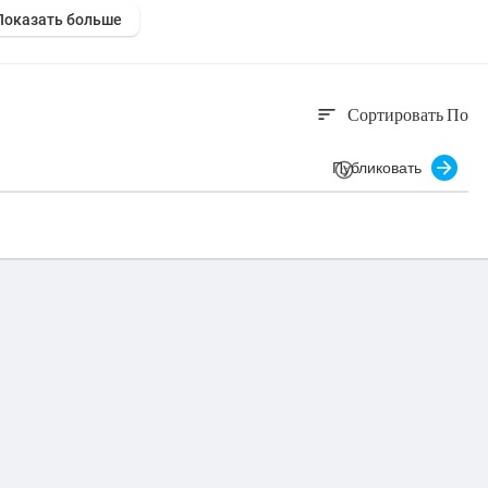
Показать больше
Сортировать По
sort
Публиковать