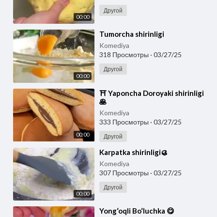
Другой
00:00
⁣Tumorcha shirinligi
Komediya
318 Просмотры
·
03/27/25
Другой
00:00
⁣⛩ Yaponcha Doroyaki shirinligi
🥞
Komediya
333 Просмотры
·
03/27/25
00:00
Другой
⁣Karpatka shirinligi🥮
Komediya
307 Просмотры
·
03/27/25
Другой
00:00
⁣Yong‘oqli Bo‘luchka 😋