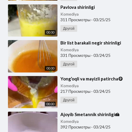
⁣Pavlova shirinligi
Komediya
311 Просмотры
·
03/25/25
Другой
00:00
⁣Bir list barakali negir shirinligi
Komediya
331 Просмотры
·
03/24/25
Другой
00:00
⁣Yong’oqli va mayizli patircha😋
Komediya
217 Просмотры
·
03/24/25
Другой
00:00
⁣Ajoyib Smetannik shirinligi🍰
Komediya
392 Просмотры
·
03/24/25