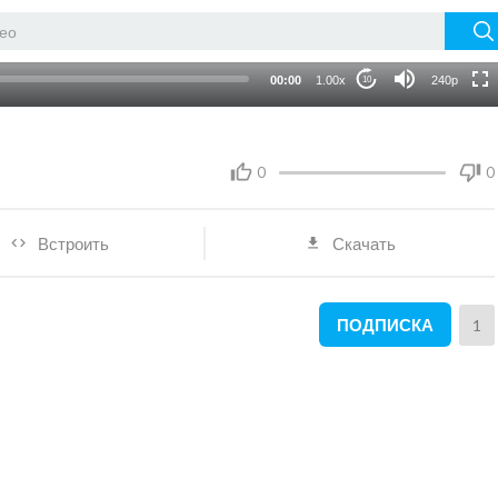
auto
00:00
1.00x
240p
10
0
0
Встроить
Скачать
ПОДПИСКА
1