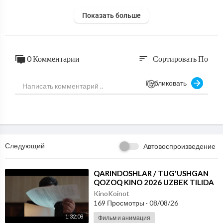
Показать больше
0 Комментарии
Сортировать По
sort
Публиковать
Следующий
Автовоспроизведение
⁣QARINDOSHLAR / TUG'USHGAN
QOZOQ KINO 2026 UZBEK TILIDA
KinoKoinot
169 Просмотры
·
08/08/26
1:32:08
Фильм и анимация