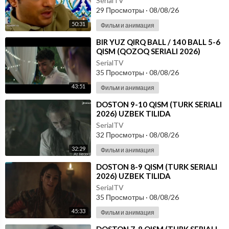
SerialTV
29 Просмотры
·
08/08/26
50:31
Фильм и анимация
⁣⁣BIR YUZ QIRQ BALL / 140 BALL 5-6
QISM (QOZOQ SERIALI 2026)
UZBEK TILIDA
SerialTV
35 Просмотры
·
08/08/26
43:51
Фильм и анимация
⁣DOSTON 9-10 QISM (TURK SERIALI
2026) UZBEK TILIDA
SerialTV
32 Просмотры
·
08/08/26
32:29
Фильм и анимация
⁣DOSTON 8-9 QISM (TURK SERIALI
2026) UZBEK TILIDA
SerialTV
35 Просмотры
·
08/08/26
45:33
Фильм и анимация