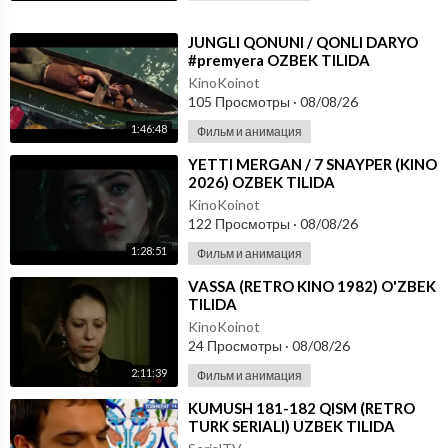
⁣JUNGLI QONUNI / QONLI DARYO
#premyera OZBEK TILIDA
KinoKoinot
105 Просмотры
·
08/08/26
1:46:48
Фильм и анимация
⁣YETTI MERGAN / 7 SNAYPER (KINO
2026) OZBEK TILIDA
KinoKoinot
122 Просмотры
·
08/08/26
1:28:51
Фильм и анимация
⁣VASSA (RETRO KINO 1982) O'ZBEK
TILIDA
KinoKoinot
24 Просмотры
·
08/08/26
2:11:39
Фильм и анимация
⁣KUMUSH 181-182 QISM (RETRO
TURK SERIALI) UZBEK TILIDA