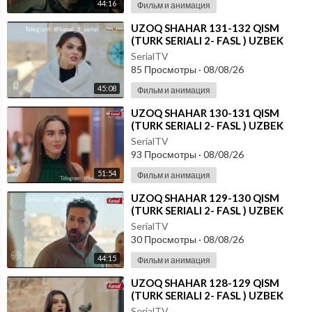
44:16
Фильм и анимация
⁣UZOQ SHAHAR 131-132 QISM
(TURK SERIALI 2- FASL ) UZBEK
TILIDA
SerialTV
85 Просмотры
·
08/08/26
45:08
Фильм и анимация
⁣UZOQ SHAHAR 130-131 QISM
(TURK SERIALI 2- FASL ) UZBEK
TILIDA
SerialTV
93 Просмотры
·
08/08/26
51:54
Фильм и анимация
⁣UZOQ SHAHAR 129-130 QISM
(TURK SERIALI 2- FASL ) UZBEK
TILIDA
SerialTV
30 Просмотры
·
08/08/26
44:15
Фильм и анимация
⁣UZOQ SHAHAR 128-129 QISM
(TURK SERIALI 2- FASL ) UZBEK
TILIDA
SerialTV