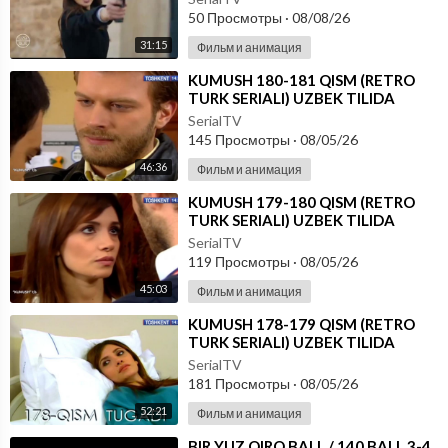
50 Просмотры
·
08/08/26
31:15
Фильм и анимация
⁣KUMUSH 180-181 QISM (RETRO
TURK SERIALI) UZBEK TILIDA
SerialTV
145 Просмотры
·
08/05/26
46:36
Фильм и анимация
⁣KUMUSH 179-180 QISM (RETRO
TURK SERIALI) UZBEK TILIDA
SerialTV
119 Просмотры
·
08/05/26
45:03
Фильм и анимация
⁣KUMUSH 178-179 QISM (RETRO
TURK SERIALI) UZBEK TILIDA
SerialTV
181 Просмотры
·
08/05/26
52:21
Фильм и анимация
⁣⁣BIR YUZ QIRQ BALL / 140 BALL 3-4