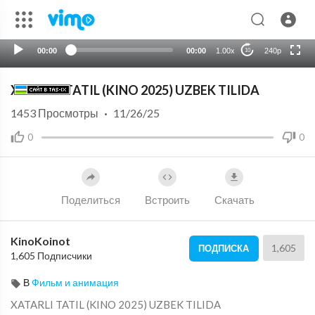
HD
auto
00:00
00:00
1.00x
240p
10
XATARLI TATIL (KINO 2025) UZBEK TILIDA
1453
Просмотры
·
11/26/25
0
0
Поделиться
Встроить
Скачать
KinoKoinot
1,605
ПОДПИСКА
1,605 Подписчики
В
Фильм и анимация
⁣XATARLI TATIL (KINO 2025) UZBEK TILIDA